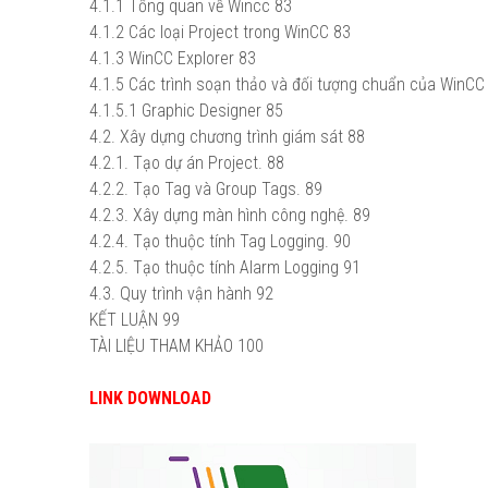
4.1.1 Tổng quan về Wincc
83
4.1.2 Các loại Project trong WinCC
83
4.1.3 WinCC Explorer
83
4.1.5 Các trình soạn thảo và đối tượng chuẩn của WinCC
4.1.5.1 Graphic Designer
85
4.2. Xây dựng chương trình giám sát
88
4.2.1. Tạo dự án Project.
88
4.2.2. Tạo Tag và Group Tags.
89
4.2.3. Xây dựng màn hình công nghệ.
89
4.2.4. Tạo thuộc tính Tag Logging.
90
4.2.5. Tạo thuộc tính Alarm Logging
91
4.3. Quy trình vận hành
92
KẾT LUẬN
99
TÀI LIỆU THAM KHẢO
100
LINK DOWNLOAD