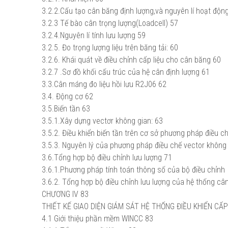
3.2.2.Cấu tạo cân băng định lượng,và nguyên lí hoạt động
3.2.3 Tế bào cân trọng lượng(Loadcell)
57
3.2.4.Nguyên lí tính lưu lượng
59
3.2.5. Đo trọng lượng liệu trên băng tải:
60
3.2.6. Khái quát về điều chỉnh cấp liệu cho cân băng
60
3.2.7 .Sơ đồ khối cấu trúc của hệ cân định lượng
61
3.3.Cân máng đo liệu hồi lưu R2J06
62
3.4. Động cơ
62
3.5.Biến tần
63
3.5.1.Xây dựng vectơr không gian:
63
3.5.2. Điều khiển biến tần trên cơ sở phương pháp điều c
3.5.3. Nguyên lý của phương pháp điều chế vector không 
3.6.Tổng hợp bộ điều chỉnh lưu lượng
71
3.6.1.Phương pháp tính toán thông số của bộ điều chỉnh
3.6.2. Tổng hợp bộ điều chỉnh lưu lượng của hệ thống cân
CHƯƠNG IV
83
THIẾT KẾ GIAO DIỆN GIÁM SÁT HỆ THỐNG ĐIỀU KHIỂN CẤP
4.1 Giới thiệu phần mềm WINCC
83