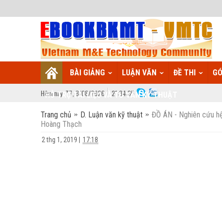
BÀI GIẢNG
LUẬN VĂN
ĐỀ THI
GÓ
Hôm nay:
T7,
8
/
08
/
2026
21
:
34:36
HỖ TRỢ TÀI LIỆU VÀ TƯ VẤN KỸ THUẬT
Trang chủ
D. Luận văn kỹ thuật
ĐỒ ÁN - Nghiên cứu hệ
Hoàng Thạch
2 thg 1, 2019
|
17:18