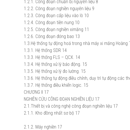
1.2.1. Công đoạn chuẩn bị nguyên liệu
8
1.2.2. Công đoạn nghiền nguyên liệu
9
1.2.3. Công đoạn cấp liệu vào lò
10
1.2.4. Công đoạn tiền nung
10
1.2.5. Công đoạn nghiền ximăng
11
1.2.6. Công đoạn đóng bao
13
1.3.Hệ thống tự động hoá trong nhà máy xi măng Hoàng
1.3.1. Hệ thống SDR
14
1.3.3. Hệ thống FLS – QCX.
14
1.3.4. Hệ thống xử lý báo động.
15
1.3.5. Hệ thống xử lý đo lường.
15
1.3.6. Hệ thống tự động điều chỉnh, duy trì tự động các t
1.3.7. Hệ thống điều khiển logic.
15
CHƯƠNG II
17
NGHIÊN CỨU CÔNG ĐOẠN NGHIỀN LIỆU
17
2.1.Thiết bị và công nghệ công đoạn nghiền liệu
17
2.1.1. Kho đồng nhất sơ bộ
17
2.1.2. Máy nghiền
17