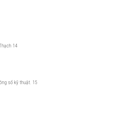
 Thạch
14
hông số kỹ thuật.
15