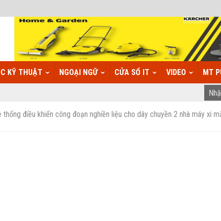
C KỸ THUẬT
NGOẠI NGỮ
CỬA SỔ IT
VIDEO
MT P
 thống điều khiển công đoạn nghiền liệu cho dây chuyền 2 nhà máy xi 