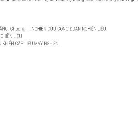
NG. Chương II
: NGHIÊN CỨU CÔNG ĐOẠN NGHIỀN LIỆU.
GHIỀN LIỆU
U KHIỂN CẤP LIỆU MÁY NGHIỀN.