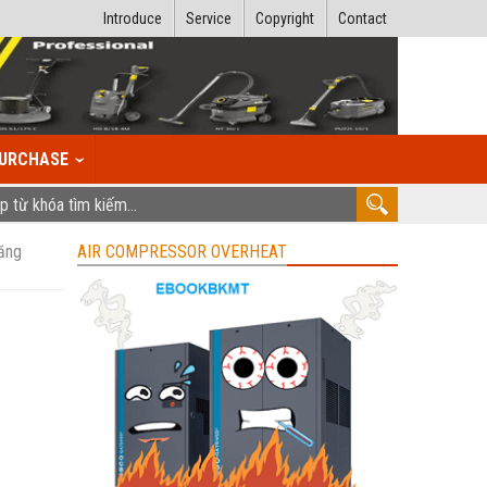
Introduce
Service
Copyright
Contact
URCHASE
măng
AIR COMPRESSOR OVERHEAT