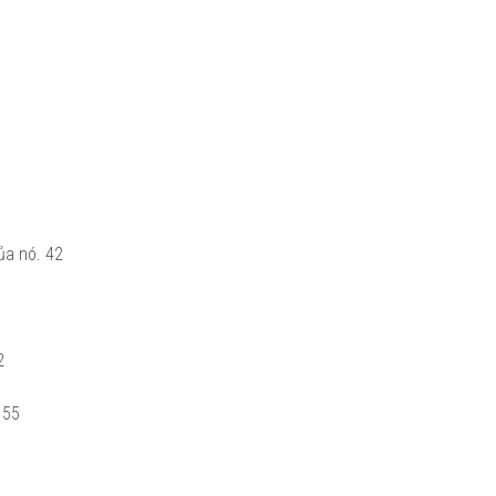
ủa nó.
42
2
55