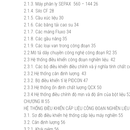
2.1.3. Máy phân ly SEPAX 560 – 144
26
2.1.4. Silo CF
28
2.1.5. Cầu xúc liệu
30
2.1.6. Các băng tải cao su
34
2.1.7. Các máng Fluxo
34
2.1.8. Các gầu nâng
35
2.1.9. Các loại van trong công đoạn
35
2.2.Mô tả dây chuyền công nghệ công đoạn R2
35
2.3 Hệ thống điều khiển công đoạn nghiền liệu.
42
2.3.1. Các bộ điều khiển điều chỉnh và ý nghĩa tính chất c
2.3.2.Hệ thống cân định lượng.
43
2.3.2. Bộ điều khiển tỉ lệ PIDCON
47
2.3.3.Hệ thống ổn định chất lượng QCX
50
2.3.4.Hệ thống điều chỉnh độ mịn và độ ẩm của bột liệu
5
CHƯƠNG III
55
HỆ THỐNG ĐIỀU KHIỂN CẤP LIỆU CÔNG ĐOẠN NGHIỀN LIỆU
3.1. Sơ đồ điều khiển hệ thống cấp liệu máy nghiền
55
3.2. Cân định lượng
56
3.2.1. Khái niệm
56