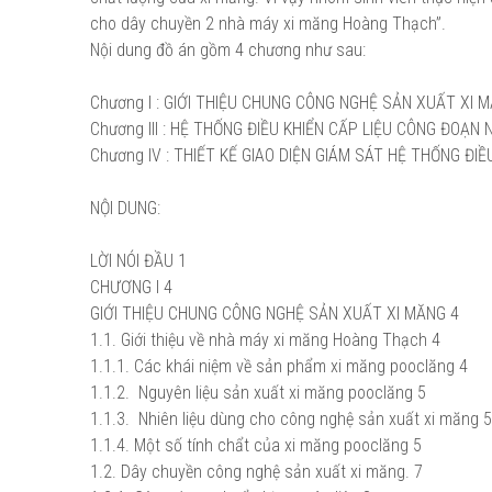
cho dây chuyền 2 nhà máy xi măng Hoàng Thạch”.
Nội dung đồ án gồm 4 chương như sau:
Chương I
: GIỚI THIỆU CHUNG CÔNG NGHỆ SẢN XUẤT XI MĂ
Chương III
: HỆ THỐNG ĐIỀU KHIỂN CẤP LIỆU CÔNG ĐOẠN N
Chương IV
: THIẾT KẾ GIAO DIỆN GIÁM SÁT HỆ THỐNG ĐIỀ
NỘI DUNG:
LỜI NÓI ĐẦU
1
CHƯƠNG I
4
GIỚI THIỆU CHUNG CÔNG NGHỆ SẢN XUẤT XI MĂNG
4
1.1. Giới thiệu về nhà máy xi măng Hoàng Thạch
4
1.1.1. Các khái niệm về sản phẩm xi măng pooclăng
4
1.1.2. Nguyên liệu sản xuất xi măng pooclăng
5
1.1.3. Nhiên liệu dùng cho công nghệ sản xuất xi măng
5
1.1.4. Một số tính chẩt của xi măng pooclăng
5
1.2. Dây chuyền công nghệ sản xuất xi măng.
7