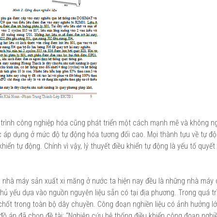
quá trình công nghiệp hóa cũng phát triển một cách mạnh mẽ và không n
c áp dụng ở mức độ tự động hóa tương đối cao. Mọi thành tựu về tự đ
hiển tự động. Chính vì vậy, lý thuyết điều khiển tự động là yếu tố quyết
ác nhà máy sản xuất xi măng ở nước ta hiện nay đều là những nhà máy 
hủ yếu dựa vào nguồn nguyên liệu sẵn có tại địa phương. Trong quá tr
 chốt trong toàn bộ dây chuyền. Công đoạn nghiền liệu có ảnh hưởng l
đồ án đã chọn đề tài: “Nghiên cứu hệ thống điều khiển công đoạn nghiề