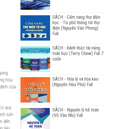
SÁCH - Cẩm nang thợ điện
học - Từ phổ thông tới thợ
điện (Nguyễn Văn Phong)
Full
SÁCH - Đánh thức tài năng
toán học (Terry Chew) Full 7
cuốn
gừng.
SÁCH - Hóa lý và hóa keo
ộng hóa
(Nguyễn Hữu Phú) Full
 định của
có quy
SÁCH - Nguyên lý kế toán
ình sản
(Võ Văn Nhị) Full
ớn đến
n liệu