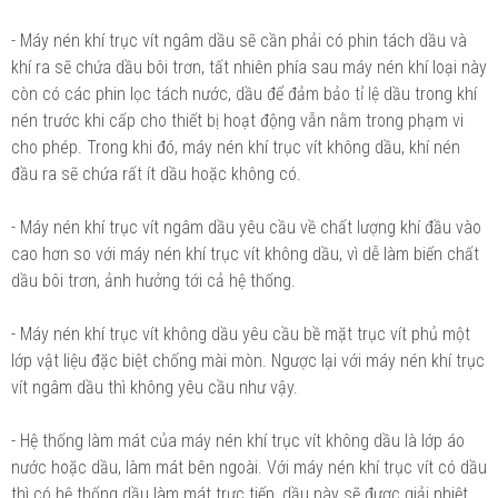
- Máy nén khí trục vít ngâm dầu sẽ cần phải có phin tách dầu và
khí ra sẽ chứa dầu bôi trơn, tất nhiên phía sau máy nén khí loại này
còn có các phin lọc tách nước, dầu để đảm bảo tỉ lệ dầu trong khí
nén trước khi cấp cho thiết bị hoạt động vẫn nằm trong phạm vi
cho phép. Trong khi đó, máy nén khí trục vít không dầu, khí nén
đầu ra sẽ chứa rất ít dầu hoặc không có.
- Máy nén khí trục vít ngâm dầu yêu cầu về chất lượng khí đầu vào
cao hơn so với máy nén khí trục vít không dầu, vì dễ làm biến chất
dầu bôi trơn, ảnh hưởng tới cả hệ thống.
- Máy nén khí trục vít không dầu yêu cầu bề mặt trục vít phủ một
lớp vật liệu đặc biệt chống mài mòn. Ngược lại với máy nén khí trục
vít ngâm dầu thì không yêu cầu như vậy.
- Hệ thống làm mát của máy nén khí trục vít không dầu là lớp áo
nước hoặc dầu, làm mát bên ngoài. Với máy nén khí trục vít có dầu
thì có hệ thống dầu làm mát trực tiếp, dầu này sẽ được giải nhiệt