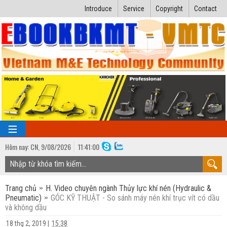
Introduce
Service
Copyright
Contact
Hôm nay:
CN,
9
/
08
/
2026
11
:
41:01
TRANG CHỦ
Trang chủ
H. Video chuyên ngành Thủy lực khí nén (Hydraulic &
Bài giảng kỹ thuật
Pneumatic)
GÓC KỸ THUẬT - So sánh máy nén khí trục vít có dầu
và không dầu
Ngành Nhiệt lạnh
Luận văn kỹ thuật
18 thg 2, 2019
|
15:38