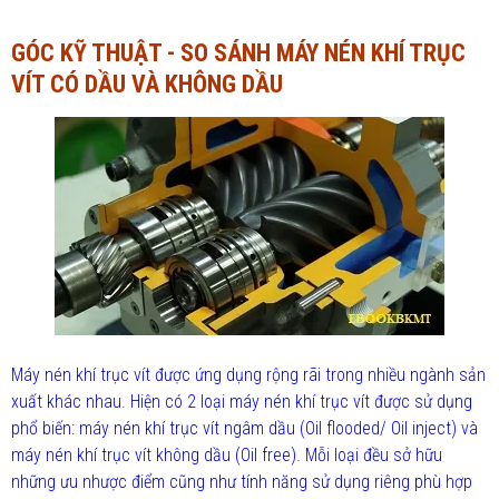
Ngành Tài chính - Ngân hàng
Ngành Quản trị kinh doanh
GÓC KỸ THUẬT - SO SÁNH MÁY NÉN KHÍ TRỤC
VÍT CÓ DẦU VÀ KHÔNG DẦU
Khác
Ngành Tài chính - Ngân hàng
Bài giảng xã hội
Khác
Chính trị - Tư tưởng
Luận văn xã hội
Lịch sử - Văn hóa
Chính trị - Tư tưởng
Tâm lý học
Lịch sử - Văn hóa
Khác
Tâm lý học
Khác
Máy nén khí trục vít được ứng dụng rộng rãi trong nhiều ngành sản
xuất khác nhau. Hiện có 2 loại máy nén khí trục vít được sử dụng
phổ biến: máy nén khí trục vít ngâm dầu (Oil flooded/ Oil inject) và
máy nén khí trục vít không dầu (Oil free). Mỗi loại đều sở hữu
những ưu nhược điểm cũng như tính năng sử dụng riêng phù hợp