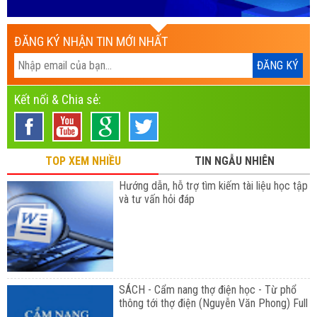
ĐĂNG KÝ NHẬN TIN MỚI NHẤT
Kết nối & Chia sẻ:
TOP XEM NHIỀU
TIN NGẪU NHIÊN
Hướng dẫn, hỗ trợ tìm kiếm tài liệu học tập
và tư vấn hỏi đáp
SÁCH - Cẩm nang thợ điện học - Từ phổ
thông tới thợ điện (Nguyễn Văn Phong) Full