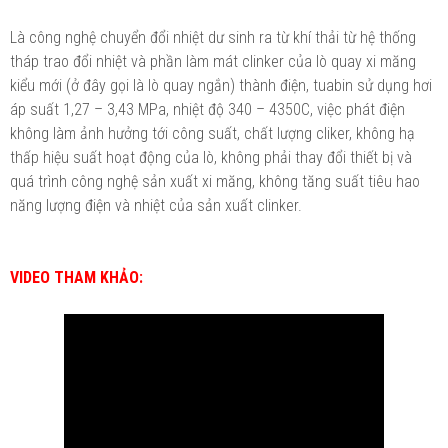
Là công nghệ chuyển đổi nhiệt dư sinh ra từ khí thải từ hệ thống
tháp trao đổi nhiệt và phần làm mát clinker của lò quay xi măng
kiểu mới (ở đây gọi là lò quay ngắn) thành điện, tuabin sử dụng hơi
áp suất 1,27 – 3,43 MPa, nhiệt độ 340 – 4350C, việc phát điện
không làm ảnh hưởng tới công suất, chất lượng cliker, không hạ
thấp hiệu suất hoạt động của lò, không phải thay đổi thiết bị và
quá trình công nghệ sản xuất xi măng, không tăng suất tiêu hao
năng lượng điện và nhiệt của sản xuất clinker.
VIDEO THAM KHẢO: