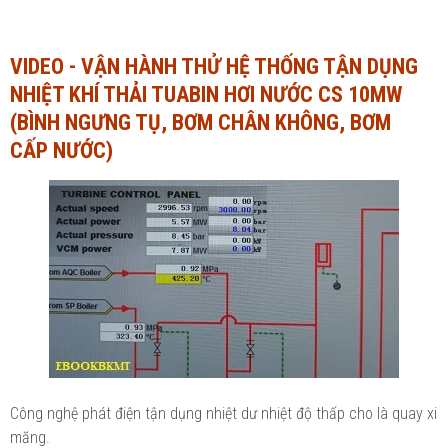
Ngành Tài chính - Ngân hàng
Ngành Quản trị kinh doanh
VIDEO - VẬN HÀNH THỬ HỆ THỐNG TẬN DỤNG
Khác
Ngành Tài chính - Ngân hàng
NHIỆT KHÍ THẢI TUABIN HƠI NƯỚC CS 10MW
Bài giảng xã hội
Khác
(BÌNH NGƯNG TỤ, BƠM CHÂN KHÔNG, BƠM
CẤP NƯỚC)
Chính trị - Tư tưởng
Luận văn xã hội
Lịch sử - Văn hóa
Chính trị - Tư tưởng
Tâm lý học
Lịch sử - Văn hóa
Khác
Tâm lý học
Khác
Công nghệ phát điện tận dụng nhiệt dư nhiệt độ thấp cho là quay xi
măng.