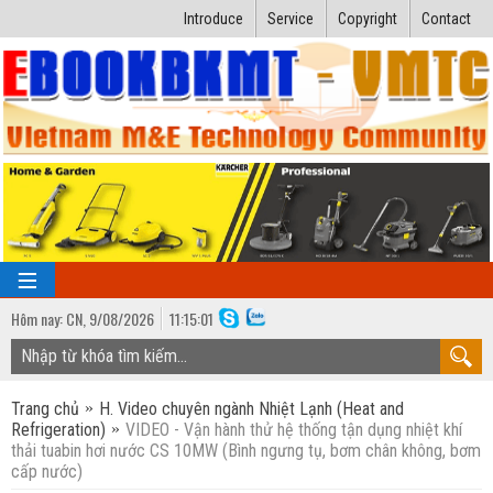
Introduce
Service
Copyright
Contact
Hôm nay:
CN,
9
/
08
/
2026
11
:
15:01
TRANG CHỦ
Trang chủ
H. Video chuyên ngành Nhiệt Lạnh (Heat and
Bài giảng kỹ thuật
Refrigeration)
VIDEO - Vận hành thử hệ thống tận dụng nhiệt khí
thải tuabin hơi nước CS 10MW (Bình ngưng tụ, bơm chân không, bơm
Ngành Nhiệt lạnh
Luận văn kỹ thuật
cấp nước)