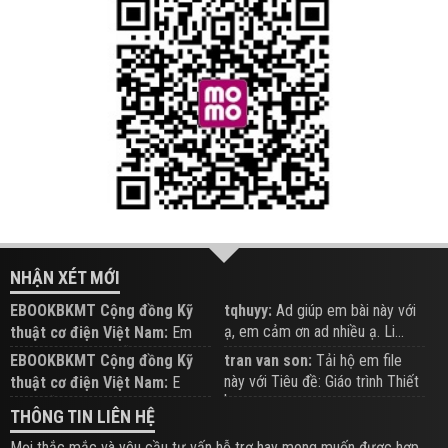
NHẬN XÉT MỚI
EBOOKBKMT Cộng đồng Kỹ
tqhuyy:
Ad giúp em bài này với
ạ, em cảm ơn ad nhiều ạ. Li...
thuật cơ điện Việt Nam:
Em
đăng trên Group hỗ trợ nhé
EBOOKBKMT Cộng đồng Kỹ
tran van son:
Tải hộ em file
này với Tiêu đề: Giáo trình Thiết
thuật cơ điện Việt Nam:
E
b...
xem hỗ trợ trên Group
THÔNG TIN LIÊN HỆ
Mọi thắc mắc và yêu cầu tư vấn hỗ trợ hay mong muốn được hợp