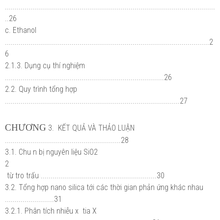
...........................................................................................................
..26
c. Ethanol
........................................................................................................2
6
2.1.3. Dụng cụ thí nghiệm
.................................................................................26
2.2. Quy trình tổng hợp
.........................................................................................27
CHƯƠNG
3. KẾT QUẢ VÀ THẢO LUẬN
...........................................................28
3.1. Chu n bị nguyên liệu SiO2
2
từ tro trấu ...........................................................30
3.2. Tổng hợp nano silica tới các thời gian phản ứng khác nhau
.........................31
3.2.1. Phân tích nhiễu x tia X