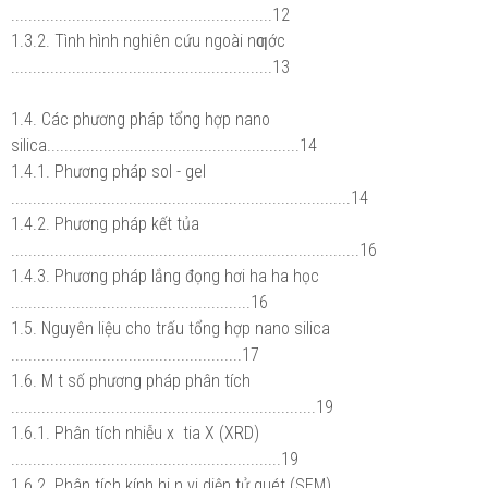
............................................................12
1.3.2. Tình hình nghiên cứu ngoài nƣớc
............................................................13
1.4. Các phương pháp tổng hợp nano
silica..........................................................14
1.4.1. Phương pháp sol - gel
..............................................................................14
1.4.2. Phương pháp kết tủa
................................................................................16
1.4.3. Phương pháp lắng đọng hơi ha ha học
.......................................................16
1.5. Nguyên liệu cho trấu tổng hợp nano silica
.....................................................17
1.6. M t số phương pháp phân tích
......................................................................19
1.6.1. Phân tích nhiễu x tia X (XRD)
..............................................................19
1.6.2. Phân tích kính hi n vi diện tử quét (SEM)