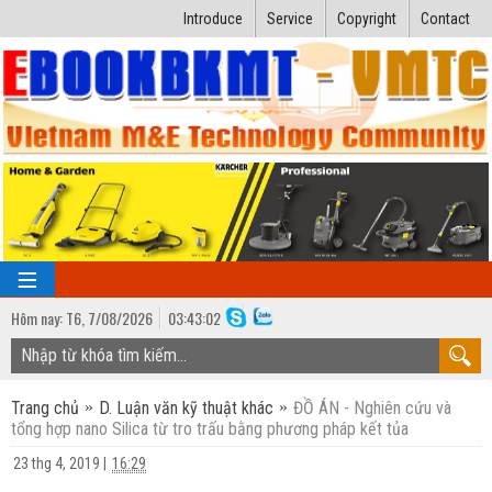
Introduce
Service
Copyright
Contact
Hôm nay:
T6,
7
/
08
/
2026
03
:
43:03
TRANG CHỦ
Trang chủ
D. Luận văn kỹ thuật khác
ĐỒ ÁN - Nghiên cứu và
Bài giảng kỹ thuật
tổng hợp nano Silica từ tro trấu bằng phương pháp kết tủa
Ngành Nhiệt lạnh
Luận văn kỹ thuật
23 thg 4, 2019
|
16:29