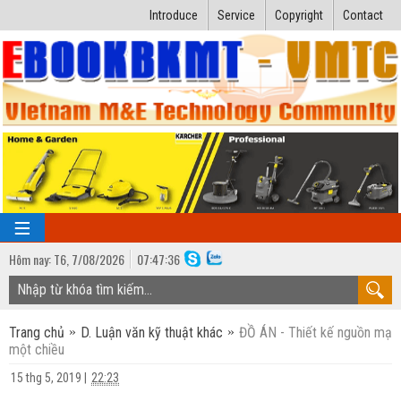
Introduce
Service
Copyright
Contact
Hôm nay:
T6,
7
/
08
/
2026
07
:
47:37
TRANG CHỦ
Trang chủ
D. Luận văn kỹ thuật khác
ĐỒ ÁN - Thiết kế nguồn mạ
Bài giảng kỹ thuật
một chiều
Ngành Nhiệt lạnh
Luận văn kỹ thuật
15 thg 5, 2019
|
22:23