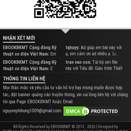
NHẬN XÉT MỚI
EBOOKBKMT Cộng đồng Kỹ
tqhuyy:
Ad giúp em bài này với
ạ, em cảm ơn ad nhiều ạ. Li...
thuật cơ điện Việt Nam:
Em
đăng trên Group hỗ trợ nhé
EBOOKBKMT Cộng đồng Kỹ
tran van son:
Tải hộ em file
này với Tiêu đề: Giáo trình Thiết
thuật cơ điện Việt Nam:
E
b...
xem hỗ trợ trên Group
THÔNG TIN LIÊN HỆ
Mọi thắc mắc và yêu cầu tư vấn hỗ trợ hay mong muốn được hợp
tác, đặt banner quảng cáo truyền thông, xin vui lòng liên hệ với chúng
tôi qua Page EBOOKBKMT hoặc Email
nguyenphihung1009@gmail.com
All Rights Reserved by EBOOKBKMT © 2015 - 2026 | Designed by