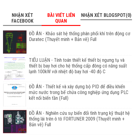
NHẬN XÉT
BÀI VIẾT LIÊN
NHẬN XÉT BLOGSPOT(0)
FACEBOOK
QUAN
ĐỒ ÁN - Khảo sát hệ thống phân phối khí trên động cơ
Duratec (Thuyết minh + Bản vẽ) Full
TIỂU LUẬN - Tính toán thiết kế thiết bị ngưng tụ và
thiết bị bay hơi cho hệ thống cấp đông có năng suất
lạnh 100kW với nhiệt độ bay hơi -40 độ C
ĐỒ ÁN - Thiết kế và xây dựng bộ PID để điều khiển
mức nước trong bể chứa công nghiệp ứng dụng PLC
kết nối biến tần (Full)
ĐỒ ÁN - Nghiên cứu sự biến đổi tình trạng kỹ thuật hệ
thống lái trên ô tô FORTUNER 2009 (Thuyết minh +
Bản vẽ) Full