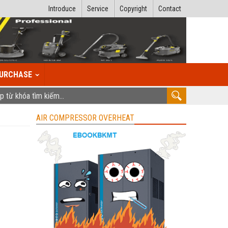
Introduce
Service
Copyright
Contact
URCHASE
AIR COMPRESSOR OVERHEAT