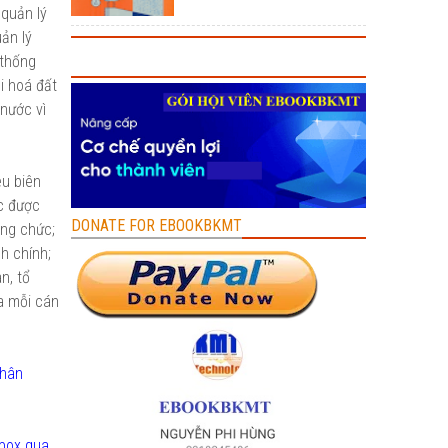
 quản lý
ản lý
 thống
i hoá đất
nước vì
êu biên
ức được
DONATE FOR EBOOKBKMT
ông chức;
h chính;
n, tổ
ủa mỗi cán
chân
nbox qua