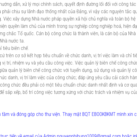
hướng dẫn, xử lý mọi chính sách, quyết định đường lối đối với công tác
 phải chịu sự lãnh đạo thống nhất của Đảng, vì vậy các nguyên tắc qu
g. Việc xây dựng Nhà nước pháp quyền xã hội chủ nghĩa và toàn bộ hệ
 hiện quyền làm chủ của mình trong sự nghiệp công nghiệp hoá, hiện đạ
ững chắc Tổ quốc. Cán bộ công chức là thành viên, là cán bộ của Nhà 
 Nhà nước ta.
ỉ tiêu biên chế.
 trên cơ sở kết hợp tiêu chuẩn về chức danh, vị trí việc làm và chỉ ti
vị trí, nhiệm vụ và yêu cầu công việc. Việc quản lý biên chế công ch
iữa quản lý biên chế công chức với tuyển dụng, sử dụng và quản lý c
hức danh, vị trí làm việc của công chức; đáp ứng yêu cầu cải cách hàn
công chức đều phải có một tiêu chuẩn chức danh nhất định và cơ qua
để sắp xếp, bố trí công việc tương xứng với chức trách và nhiệm vụ c
sưu tầm và đóng góp cho thư viện. Thay mặt BQT EBOOKBKMT mình xin 
ửi trực tiếp về email của Admin nguyenphihung1009@gmail.com hoặc i