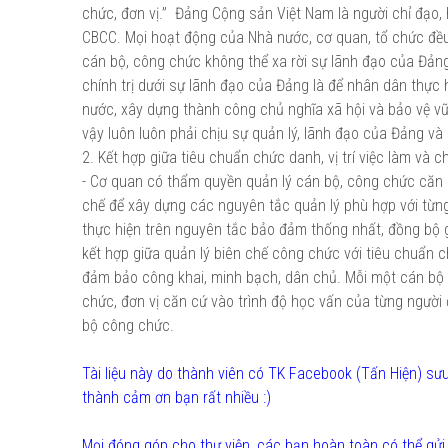
chức, đơn vị.” Đảng Cộng sản Việt Nam là người chỉ đạo, 
CBCC. Mọi hoạt động của Nhà nước, cơ quan, tổ chức đều
cán bộ, công chức không thể xa rời sự lãnh đạo của Đản
chính trị dưới sự lãnh đạo của Đảng là để nhân dân thực
nước, xây dựng thành công chủ nghĩa xã hội và bảo vệ v
vậy luôn luôn phải chịu sự quản lý, lãnh đạo của Đảng và
2. Kết hợp giữa tiêu chuẩn chức danh, vị trí việc làm và ch
- Cơ quan có thẩm quyền quản lý cán bộ, công chức căn cứ
chế để xây dựng các nguyên tắc quản lý phù hợp với từng 
thực hiện trên nguyên tắc bảo đảm thống nhất, đồng bộ g
kết hợp giữa quản lý biên chế công chức với tiêu chuẩn c
đảm bảo công khai, minh bạch, dân chủ. Mỗi một cán bộ 
chức, đơn vị căn cứ vào trình độ học vấn của từng người 
bộ công chức.
Tài liệu này do thành viên có TK Facebook (Tấn Hiện) 
thành cảm ơn bạn rất nhiều :)
Mọi đóng góp cho thư viện, các bạn hoàn toàn có thể g