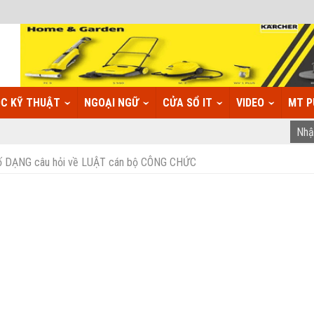
C KỸ THUẬT
NGOẠI NGỮ
CỬA SỔ IT
VIDEO
MT P
 DẠNG câu hỏi về LUẬT cán bộ CÔNG CHỨC