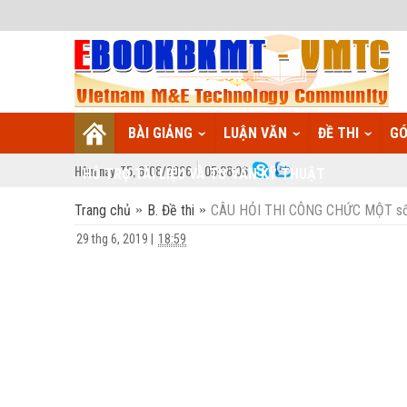
BÀI GIẢNG
LUẬN VĂN
ĐỀ THI
GÓ
Hôm nay:
T5,
6
/
08
/
2026
05
:
38:07
HỖ TRỢ TÀI LIỆU VÀ TƯ VẤN KỸ THUẬT
Trang chủ
B. Đề thi
CÂU HỎI THI CÔNG CHỨC MỘT số
29 thg 6, 2019
|
18:59