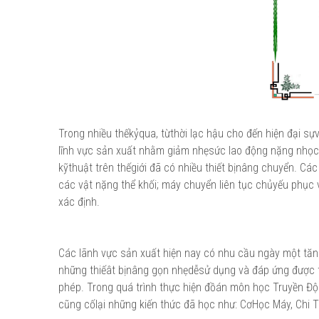
Trong nhiều thếkỷqua, từthời lạc hậu cho đến hiện đại sự
lĩnh vực sản xuất nhằm giảm nhẹsức lao động nặng nhọc,
kỹthuật trên thếgiới đã có nhiều thiết bịnâng chuyển. C
các vật nặng thể khối; máy chuyển liên tục chủyếu phục v
xác định.
Các lãnh vực sản xuất hiện nay có nhu cầu ngày một tăn
những thiếât bịnâng gọn nhẹdễsử dụng và đáp ứng được tín
phép. Trong quá trình thực hiện đồán môn học Truyền 
cũng cốlại những kiến thức đã học như: CơHọc Máy, Chi 