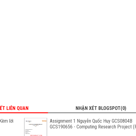
IẾT LIÊN QUAN
NHẬN XÉT BLOGSPOT(0)
Kèm lờì
Assignment 1 Nguyễn Quốc Huy GCS0804B
GCS190656 - Computing Research Project (F