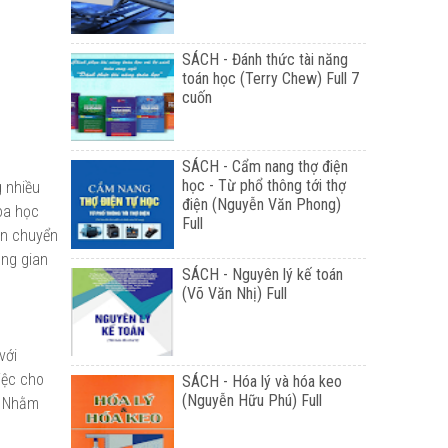
SÁCH - Đánh thức tài năng
toán học (Terry Chew) Full 7
cuốn
SÁCH - Cẩm nang thợ điện
học - Từ phổ thông tới thợ
g nhiều
điện (Nguyễn Văn Phong)
oa học
Full
ận chuyển
ông gian
SÁCH - Nguyên lý kế toán
(Võ Văn Nhị) Full
với
iệc cho
SÁCH - Hóa lý và hóa keo
(Nguyễn Hữu Phú) Full
g Nhằm