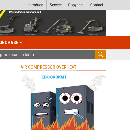
Introduce
Service
Copyright
Contact
URCHASE
AIR COMPRESSOR OVERHEAT