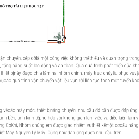
vận chuyển, xếp dỡlà một công việc không thểthiếu và quan trọng tron
 tăng năng suất lao động và an tòan. Qua quá trình phát triển của kh
ác thiết bịnày được chia làm hai nhóm chính: máy trục chủyếu phục vụv
ụcác quá trình vận chuyển vật liệu vụn rời liên tục theo một tuyến kh
g vềcác máy móc, thiết bịnâng chuyển, nhu cầu đó cần được đáp ứng 
h bền, tính kinh tếphù hợp với không gian làm việc và điều kiện làm v
Động CơKhí, Nhóm chúng em được giao nhiệm vụthiết kếmột cơcấu nân
Tiết Máy, Nguyên Lý Máy. Cũng như đáp ứng được nhu cầu trên.