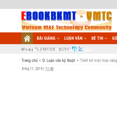
BÀI GIẢNG
LUẬN VĂN
ĐỀ THI
GÓ
Hôm nay:
T5,
6
/
08
/
2026
20
:
21:43
HỖ TRỢ TÀI LIỆU VÀ TƯ VẤN KỸ THUẬT
Trang chủ
D. Luận văn kỹ thuật
Thiết kế một máy nâng 
8 thg 11, 2019
|
11:40