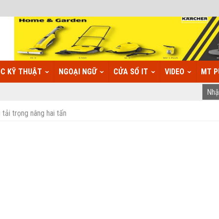
C KỸ THUẬT
NGOẠI NGỮ
CỬA SỔ IT
VIDEO
MT P
tải trọng nâng hai tấn