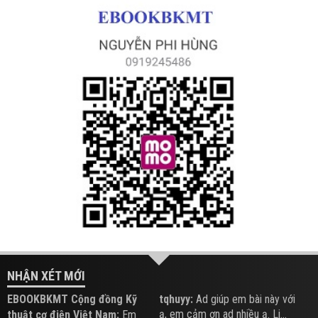
NHẬN XÉT MỚI
EBOOKBKMT Cộng đồng Kỹ
tqhuyy:
Ad giúp em bài này với
ạ, em cảm ơn ad nhiều ạ. Li...
thuật cơ điện Việt Nam:
Em