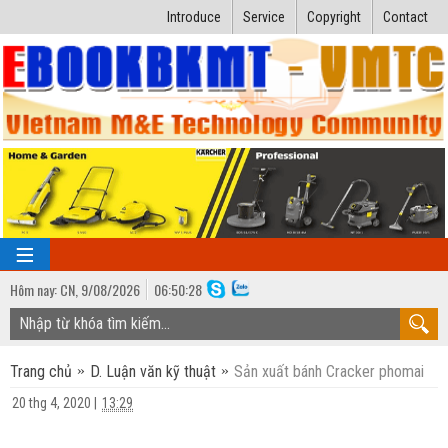
Introduce
Service
Copyright
Contact
Hôm nay:
CN,
9
/
08
/
2026
06
:
50:28
TRANG CHỦ
Trang chủ
D. Luận văn kỹ thuật
Sản xuất bánh Cracker phomai
Bài giảng kỹ thuật
20 thg 4, 2020
|
13:29
Ngành Nhiệt lạnh
Luận văn kỹ thuật