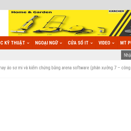
C KỸ THUẬT
NGOẠI NGỮ
CỬA SỔ IT
VIDEO
MT P
ay áo sơ mi và kiểm chứng bằng arena software (phân xưởng 7 – công