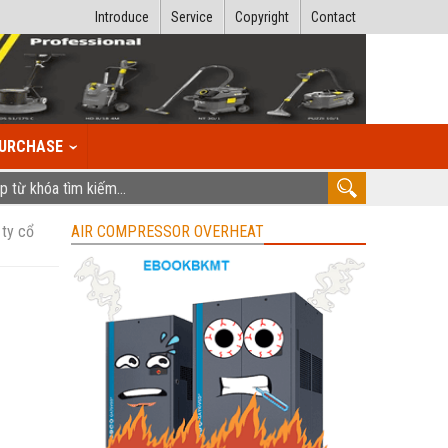
Introduce
Service
Copyright
Contact
URCHASE
 ty cổ
AIR COMPRESSOR OVERHEAT