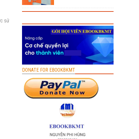
ức sử
DONATE FOR EBOOKBKMT