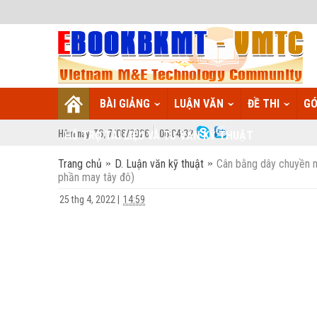
BÀI GIẢNG
LUẬN VĂN
ĐỀ THI
GÓ
Hôm nay:
T6,
7
/
08
/
2026
06
:
04:33
HỖ TRỢ TÀI LIỆU VÀ TƯ VẤN KỸ THUẬT
Trang chủ
D. Luận văn kỹ thuật
Cân bằng dây chuyền m
phần may tây đô)
25 thg 4, 2022
|
14:59