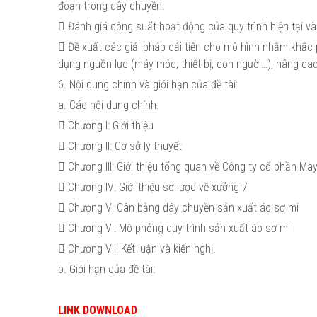
đoạn trong dây chuyền.
 Đánh giá công suất hoạt động của quy trình hiện tại và
 Đề xuất các giải pháp cải tiến cho mô hình nhằm khắc
dụng nguồn lực (máy móc, thiết bị, con người…), nâng cao
6. Nội dung chính và giới hạn của đề tài:
a. Các nội dung chính:
 Chương I: Giới thiệu
 Chương II: Cơ sở lý thuyết
 Chương III: Giới thiệu tổng quan về Công ty cổ phần Ma
 Chương IV: Giới thiệu sơ lược về xưởng 7
 Chương V: Cân bằng dây chuyền sản xuất áo sơ mi
 Chương VI: Mô phỏng quy trình sản xuất áo sơ mi
 Chương VII: Kết luận và kiến nghị.
b. Giới hạn của đề tài:
LINK DOWNLOAD