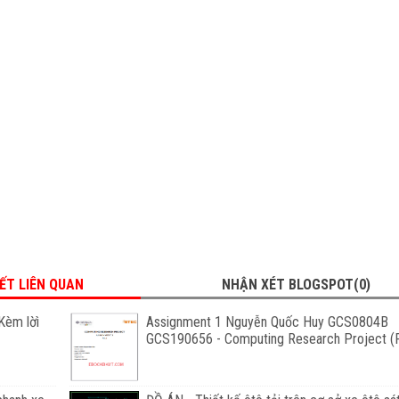
IẾT LIÊN QUAN
NHẬN XÉT BLOGSPOT(0)
Kèm lờì
Assignment 1 Nguyễn Quốc Huy GCS0804B
GCS190656 - Computing Research Project (F