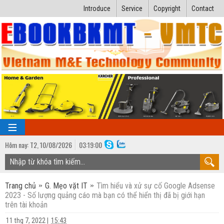
Introduce
Service
Copyright
Contact
Hôm nay:
T2,
10
/
08
/
2026
03
:
19:01
TRANG CHỦ
Trang chủ
G. Mẹo vặt IT
Tìm hiểu và xử sự cố Google Adsense
Bài giảng kỹ thuật
2023 - Số lượng quảng cáo mà bạn có thể hiển thị đã bị giới hạn
trên tài khoản
Ngành Nhiệt lạnh
Luận văn kỹ thuật
11 thg 7, 2022
|
15:43