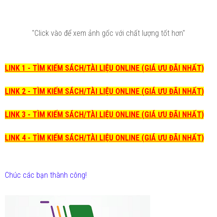
"Click vào để xem ảnh gốc với chất lượng tốt hơn"
LINK 1 - TÌM KIẾM SÁCH/TÀI LIỆU ONLINE (GIÁ ƯU ĐÃI NHẤT)
LINK 2 - TÌM KIẾM SÁCH/TÀI LIỆU ONLINE (GIÁ ƯU ĐÃI NHẤT)
LINK 3 - TÌM KIẾM SÁCH/TÀI LIỆU ONLINE (GIÁ ƯU ĐÃI NHẤT)
LINK 4 - TÌM KIẾM SÁCH/TÀI LIỆU ONLINE (GIÁ ƯU ĐÃI NHẤT)
Chúc các bạn thành công!