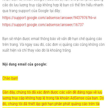
cáo do lưu lượng truy cập không hợp lệ bạn có thể tìm hiểu nhanh
qua trang support của Google tại đây:
https://support.google.com/adsense/answer/9437976?hl=vi
https://support.google.com/adsense/answer/16737
Bạn sẽ nhận được email thông báo về vấn đề hạn chế quảng cáo
trên trang. Và ngay sau đó, các đơn vị quảng cáo cũng không còn
xuất hiện và chỉ thay vào đó là khoảng trắng.
Nội dung email của google:
Chào bạn!
Gần đây, chúng tôi đã xác định được các vấn đề đáng ngại về lưu
lượng truy cập không hợp lệ trong tài khoản AdSense của bạn. Do
đó, chúng tôi đã thiết lập giới hạn phân phát quảng cáo trên tài