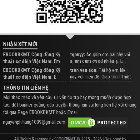
NHẬN XÉT MỚI
EBOOKBKMT Cộng đồng Kỹ
tqhuyy:
Ad giúp em bài này với
ạ, em cảm ơn ad nhiều ạ. Li...
thuật cơ điện Việt Nam:
Em
đăng trên Group hỗ trợ nhé
EBOOKBKMT Cộng đồng Kỹ
tran van son:
Tải hộ em file
này với Tiêu đề: Giáo trình Thiết
thuật cơ điện Việt Nam:
E
b...
xem hỗ trợ trên Group
THÔNG TIN LIÊN HỆ
Mọi thắc mắc và yêu cầu tư vấn hỗ trợ hay mong muốn được hợp
tác, đặt banner quảng cáo truyền thông, xin vui lòng liên hệ với chúng
tôi qua Page EBOOKBKMT hoặc Email
nguyenphihung1009@gmail.com
All Rights Reserved by EBOOKBKMT © 2015 - 2026 | Designed by