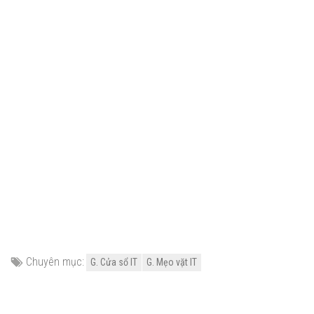
Chuyên mục:
G. Cửa sổ IT
G. Mẹo vặt IT