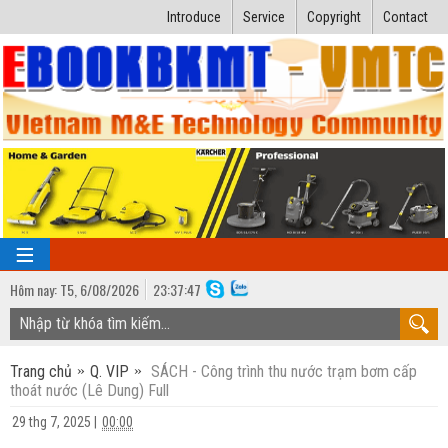
Introduce
Service
Copyright
Contact
Hôm nay:
T5,
6
/
08
/
2026
23
:
37:48
TRANG CHỦ
Trang chủ
Q. VIP
SÁCH - Công trình thu nước trạm bơm cấp
Bài giảng kỹ thuật
thoát nước (Lê Dung) Full
Ngành Nhiệt lạnh
Luận văn kỹ thuật
29 thg 7, 2025
|
00:00