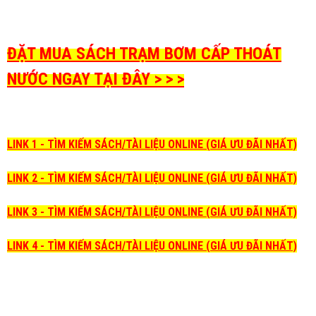
ĐẶT MUA SÁCH TRẠM BƠM CẤP THOÁT
NƯỚC NGAY TẠI ĐÂY > > >
LINK 1 - TÌM KIẾM SÁCH/TÀI LIỆU ONLINE (GIÁ ƯU ĐÃI NHẤT)
LINK 2 - TÌM KIẾM SÁCH/TÀI LIỆU ONLINE (GIÁ ƯU ĐÃI NHẤT)
LINK 3 - TÌM KIẾM SÁCH/TÀI LIỆU ONLINE (GIÁ ƯU ĐÃI NHẤT)
LINK 4 - TÌM KIẾM SÁCH/TÀI LIỆU ONLINE (GIÁ ƯU ĐÃI NHẤT)