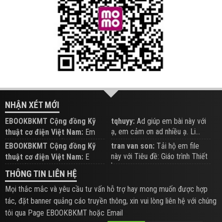
NHẬN XÉT MỚI
EBOOKBKMT Cộng đồng Kỹ
tqhuyy:
Ad giúp em bài này với
ạ, em cảm ơn ad nhiều ạ. Li...
thuật cơ điện Việt Nam:
Em
đăng trên Group hỗ trợ nhé
EBOOKBKMT Cộng đồng Kỹ
tran van son:
Tải hộ em file
này với Tiêu đề: Giáo trình Thiết
thuật cơ điện Việt Nam:
E
b...
xem hỗ trợ trên Group
THÔNG TIN LIÊN HỆ
Mọi thắc mắc và yêu cầu tư vấn hỗ trợ hay mong muốn được hợp
tác, đặt banner quảng cáo truyền thông, xin vui lòng liên hệ với chúng
tôi qua Page EBOOKBKMT hoặc Email