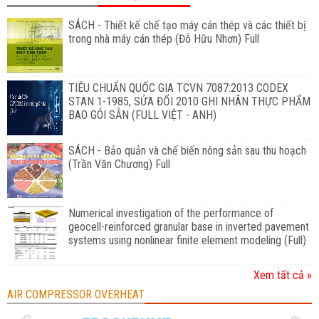
SÁCH - Thiết kế chế tạo máy cán thép và các thiết bị
trong nhà máy cán thép (Đỗ Hữu Nhơn) Full
TIÊU CHUẨN QUỐC GIA TCVN 7087:2013 CODEX
STAN 1-1985, SỬA ĐỔI 2010 GHI NHÃN THỰC PHẨM
BAO GÓI SẴN (FULL VIỆT - ANH)
SÁCH - Bảo quản và chế biến nông sản sau thu hoạch
(Trần Văn Chương) Full
Numerical investigation of the performance of
geocell-reinforced granular base in inverted pavement
systems using nonlinear finite element modeling (Full)
Xem tất cả »
AIR COMPRESSOR OVERHEAT