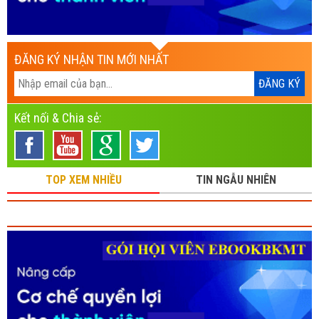
ĐĂNG KÝ NHẬN TIN MỚI NHẤT
Kết nối & Chia sẻ:
TOP XEM NHIỀU
TIN NGẪU NHIÊN