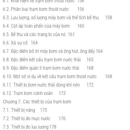
6.1. Khái niệm về trạm bơm thoát nước
156
6.2. Phân loại trạm bơm thoát nước
156
6.3. Lưu lượng, số lượng máy bơm và thể tích bể thu
158
6.4. Cột áp toàn phẩn của máy bơm
160
6.5. Bể thu và các trang bị của nó
161
6.6. Xả sự cố
164
6.7. Đặc điểm bố trí máy bơm và ống hút, ống đẩy
164
6.8. Đặc điểm kết cấu trạm bơm nước thải
165
6.9. Đặc điểm quản lí trạm bơm nước thải
168
6.10. Một số ví dụ về kết cấu trạm bơm thoát nước
168
6.11. Thiết bị bơm nước thải dùng khí nén
172
6.12. Trạm bơm cánh xoắn
173
Chương 7. Các thiết bị của trạm bơm
7.1. Thiết bị nâng
175
7.2. Thiết bị đo mực nước
176
7.3. Thiết bị đo lưu lượng
178