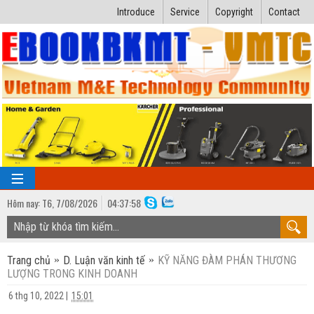
Introduce
Service
Copyright
Contact
Hôm nay:
T6,
7
/
08
/
2026
04
:
37:58
TRANG CHỦ
Trang chủ
D. Luận văn kinh tế
KỸ NĂNG ĐÀM PHÁN THƯƠNG
Bài giảng kỹ thuật
LƯỢNG TRONG KINH DOANH
Ngành Nhiệt lạnh
Luận văn kỹ thuật
6 thg 10, 2022
|
15:01