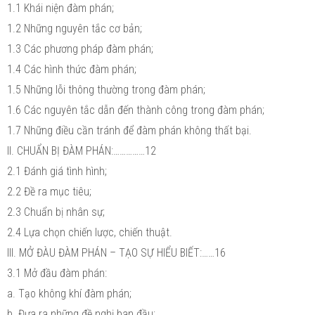
1.1 Khái niện đàm phán;
1.2 Những nguyên tắc cơ bản;
1.3 Các phương pháp đàm phán;
1.4 Các hình thức đàm phán;
1.5 Những lỗi thông thường trong đàm phán;
1.6 Các nguyên tắc dẫn đến thành công trong đàm phán;
1.7 Những điều cần tránh để đàm phán không thất bại.
II. CHUẨN BỊ ĐÀM PHÁN:……………12
2.1 Đánh giá tình hình;
2.2 Đề ra mục tiêu;
2.3 Chuẩn bị nhân sự;
2.4 Lựa chọn chiến lược, chiến thuật.
III. MỞ ĐÀU ĐÀM PHÁN – TẠO SỰ HIỂU BIẾT:……16
3.1 Mở đầu đàm phán:
a. Tạo không khí đàm phán;
b. Đưa ra những đề nghị ban đầu;