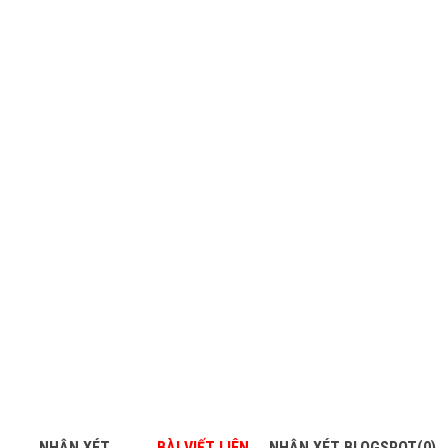
NHẬN XÉT
BÀI VIẾT LIÊN
NHẬN XÉT BLOGSPOT(0)