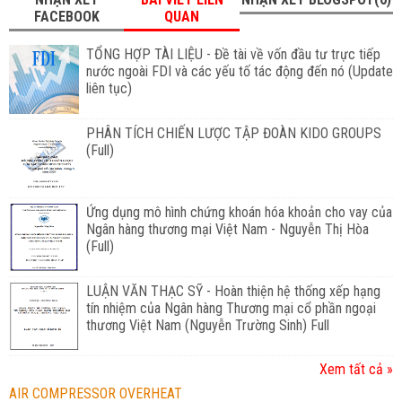
FACEBOOK
QUAN
TỔNG HỢP TÀI LIỆU - Đề tài về vốn đầu tư trực tiếp
nước ngoài FDI và các yếu tố tác động đến nó (Update
liên tục)
PHÂN TÍCH CHIẾN LƯỢC TẬP ĐOÀN KIDO GROUPS
(Full)
Ứng dụng mô hình chứng khoán hóa khoản cho vay của
Ngân hàng thương mại Việt Nam - Nguyễn Thị Hòa
(Full)
LUẬN VĂN THẠC SỸ - Hoàn thiện hệ thống xếp hạng
tín nhiệm của Ngân hàng Thương mại cổ phần ngoại
thương Việt Nam (Nguyễn Trường Sinh) Full
Xem tất cả »
AIR COMPRESSOR OVERHEAT