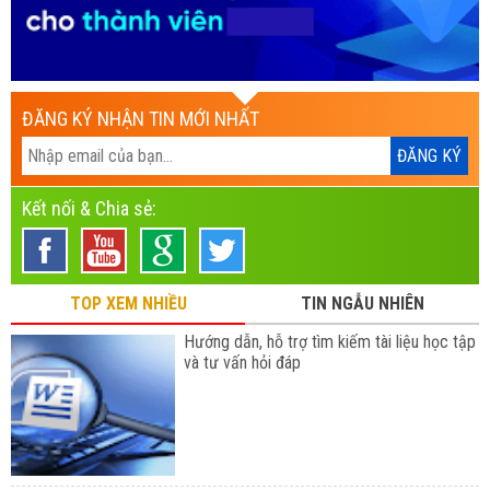
ĐĂNG KÝ NHẬN TIN MỚI NHẤT
Kết nối & Chia sẻ:
TOP XEM NHIỀU
TIN NGẪU NHIÊN
Hướng dẫn, hỗ trợ tìm kiếm tài liệu học tập
và tư vấn hỏi đáp