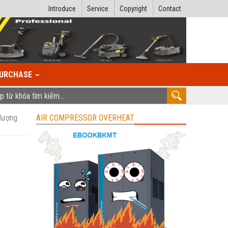
Introduce
Service
Copyright
Contact
URCHASE
 lượng
AIR COMPRESSOR OVERHEAT