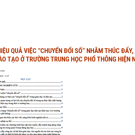
HIỆU QUẢ VIỆC “CHUYỂN ĐỔI SỐ” NHẰM THÚC ĐẨY,
ÀO TẠO Ở TRƯỜNG TRUNG HỌC PHỔ THÔNG HIỆN 