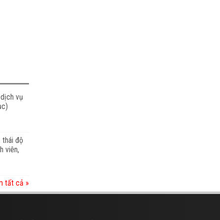
 dịch vụ
ục)
 thái độ
h viên,
 tất cả »