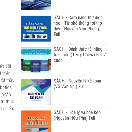
SÁCH - Cẩm nang thợ điện
học - Từ phổ thông tới thợ
điện (Nguyễn Văn Phong)
Full
SÁCH - Đánh thức tài năng
toán học (Terry Chew) Full 7
cuốn
ến đổi
 triển
ười thầy
SÁCH - Nguyên lý kế toán
(Võ Văn Nhị) Full
botics,
h nhân
tri thức
uan điểm
SÁCH - Hóa lý và hóa keo
(Nguyễn Hữu Phú) Full