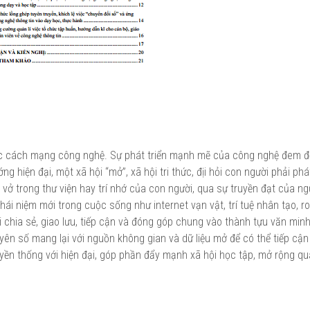
uộc cách mạng công nghệ. Sự phát triển mạnh mẽ của công nghệ đem đ
g hiện đại, một xã hội “mở”, xã hội tri thức, địi hỏi con người phải phát
 vở trong thư viện hay trí nhớ của con người, qua sự truyền đạt của ng
i niệm mới trong cuộc sống như internet vạn vật, trí tuệ nhân tạo, ro
 chia sẻ, giao lưu, tiếp cận và đóng góp chung vào thành tựu văn min
uyên số mang lại với nguồn không gian và dữ liệu mở để có thể tiếp cận 
truyền thống với hiện đại, góp phần đẩy mạnh xã hội học tập, mở rộng q