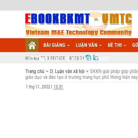
BÀI GIẢNG
LUẬN VĂN
ĐỀ THI
GÓ
Hôm nay:
T7,
8
/
08
/
2026
07
:
20:55
HỖ TRỢ TÀI LIỆU VÀ TƯ VẤN KỸ THUẬT
Trang chủ
D. Luận văn xã hội
SKKN giải pháp góp phần 
giáo dục và đào tạo ở trường trung học phổ thông hiện nay
1 thg 11, 2022
|
15:31