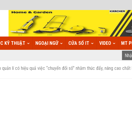
C KỸ THUẬT
NGOẠI NGỮ
CỬA SỔ IT
VIDEO
MT P
quản lí có hiệu quả việc “chuyển đổi số” nhằm thúc đẩy, nâng cao chất