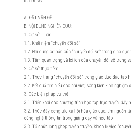
NỘI DUNG:
A. ĐẶT VẤN ĐỀ:
B. NỘI DUNG NGHIÊN CỨU:
1. Cơ sở lí luận:
1.1. Khái niệm “chuyển đổi số”
1.2. Nội dung cơ bản của “chuyển đổi số” trong giáo dục và đ
1.3. Tầm quan trọng và lợi ích của chuyển đổi số trong s
2. Cở sở thực tiễn:
2.1. Thực trạng “chuyển đổi số” trong giáo dục đào tạo 
2.2. Kết quả tìm hiểu các bài viết, sáng kiến kinh nghiệm
3. Các biện pháp cụ thể
3.1. Triển khai các chương trình học tập trực tuyến, đẩ
3.2. Thúc đẩy cơng tác xã hội hóa giáo dục, tìm nguồn tài
công nghệ thông tin trong giảng dạy và học tập
3.3. Tổ chức lồng ghép tuyên truyền, khích lệ việc “chu