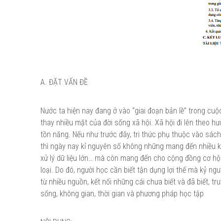
A. ĐẶT VẤN ĐỀ
Nước ta hiện nay đang ở vào “giai đoạn bản lề” trong c
thay nhiều mặt của đời sống xã hội. Xã hội đi lên theo hướn
tồn năng. Nếu như trước đây, tri thức phụ thuộc vào sách
thì ngày nay kỉ nguyên số không những mang đến nhiều khá
xử lý dữ liệu lớn… mà còn mang đến cho cộng đồng cơ hội
loại. Do đó, người học cần biết tận dụng lợi thế mà kỷ ng
từ nhiều nguồn, kết nối những cái chưa biết và đã biết, 
sống, không gian, thời gian và phương pháp học tập