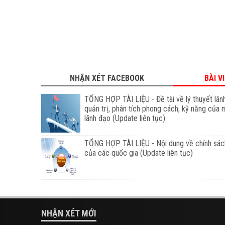
NHẬN XÉT FACEBOOK
BÀI V
TỔNG HỢP TÀI LIỆU - Đề tài về lý thuyết lãn
quản trị, phân tích phong cách, kỹ năng của 
lãnh đạo (Update liên tục)
TỔNG HỢP TÀI LIỆU - Nội dung về chính sác
của các quốc gia (Update liên tục)
NHẬN XÉT MỚI