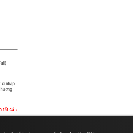
ull)
t xi nhập
 Chương
 tất cả »