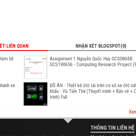
IẾT LIÊN QUAN
NHẬN XÉT BLOGSPOT(0)
Kèm lờì
Assignment 1 Nguyễn Quốc Huy GCS0804B
GCS190656 - Computing Research Project (F
phanh xe
ĐỒ ÁN - Thiết kế ôtô tải trên cơ sở xe ôtô sá
khẩu - Vũ Tiến Thà (Thuyết minh + Bản vẽ +
trình) Full
Xem
THÔNG TIN LIÊN HỆ