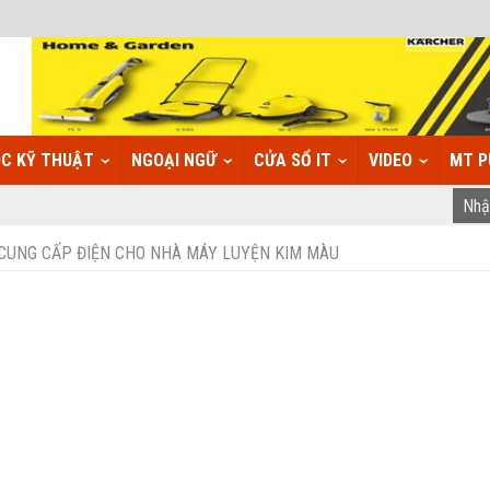
C KỸ THUẬT
NGOẠI NGỮ
CỬA SỔ IT
VIDEO
MT P
 CUNG CẤP ĐIỆN CHO NHÀ MÁY LUYỆN KIM MÀU