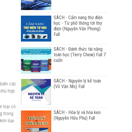
SÁCH - Cẩm nang thợ điện
học - Từ phổ thông tới thợ
điện (Nguyễn Văn Phong)
Full
SÁCH - Đánh thức tài năng
toán học (Terry Chew) Full 7
cuốn
SÁCH - Nguyên lý kế toán
 biến các
(Võ Văn Nhị) Full
 phù hợp
m loại có
SÁCH - Hóa lý và hóa keo
ng trong
(Nguyễn Hữu Phú) Full
kim loại