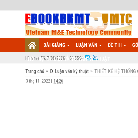
BÀI GIẢNG
LUẬN VĂN
ĐỀ THI
GÓ
Hôm nay:
T6,
7
/
08
/
2026
04
:
55:14
HỖ TRỢ TÀI LIỆU VÀ TƯ VẤN KỸ THUẬT
Trang chủ
D. Luận văn kỹ thuật
THIẾT KẾ HỆ THỐNG
3 thg 11, 2022
|
14:26