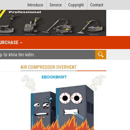
Introduce
Service
Copyright
Contact
URCHASE
AIR COMPRESSOR OVERHEAT