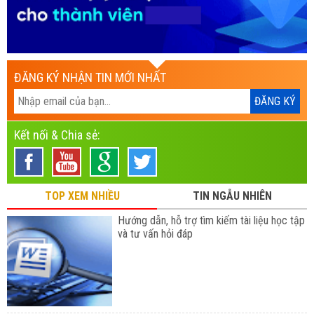
ĐĂNG KÝ NHẬN TIN MỚI NHẤT
Kết nối & Chia sẻ:
TOP XEM NHIỀU
TIN NGẪU NHIÊN
Hướng dẫn, hỗ trợ tìm kiếm tài liệu học tập
và tư vấn hỏi đáp