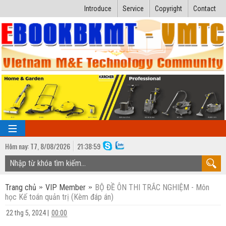
Introduce
Service
Copyright
Contact
Hôm nay:
T7,
8
/
08
/
2026
21
:
39:00
TRANG CHỦ
Trang chủ
VIP Member
BỘ ĐỀ ÔN THI TRẮC NGHIỆM - Môn
Bài giảng kỹ thuật
học Kế toán quản trị (Kèm đáp án)
Ngành Nhiệt lạnh
Luận văn kỹ thuật
22 thg 5, 2024
|
00:00