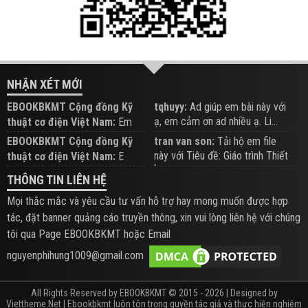
NHẬN XÉT MỚI
EBOOKBKMT Cộng đồng Kỹ
tqhuyy:
Ad giúp em bài này với
ạ, em cảm ơn ad nhiều ạ. Li...
thuật cơ điện Việt Nam:
Em
đăng trên Group hỗ trợ nhé
EBOOKBKMT Cộng đồng Kỹ
tran van son:
Tải hộ em file
này với Tiêu đề: Giáo trình Thiết
thuật cơ điện Việt Nam:
E
b...
xem hỗ trợ trên Group
THÔNG TIN LIÊN HỆ
Mọi thắc mắc và yêu cầu tư vấn hỗ trợ hay mong muốn được hợp
tác, đặt banner quảng cáo truyền thông, xin vui lòng liên hệ với chúng
tôi qua Page EBOOKBKMT hoặc Email
nguyenphihung1009@gmail.com
All Rights Reserved by EBOOKBKMT © 2015 - 2026 | Designed by
Viettheme.Net
| Ebookbkmt luôn tôn trọng quyền tác giả và thực hiện nghiêm