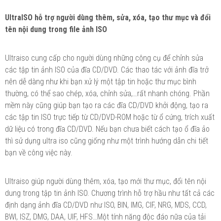
UltraISO hỗ trợ người dùng thêm, sửa, xóa, tạo thư mục và đổi
tên nội dung trong file ảnh ISO
Ultraiso cung cấp cho người dùng những công cụ để chỉnh sửa
các tập tin ảnh ISO của đĩa CD/DVD. Các thao tác với ảnh đĩa trở
nên dễ dàng như khi bạn xử lý một tập tin hoặc thư mục bình
thường, có thể sao chép, xóa, chỉnh sửa,…rất nhanh chóng. Phần
mềm này cũng giúp bạn tạo ra các đĩa CD/DVD khởi động, tạo ra
các tập tin ISO trực tiếp từ CD/DVD-ROM hoặc từ ổ cứng, trích xuất
dữ liệu có trong đĩa CD/DVD. Nếu bạn chưa biết cách tạo ổ đĩa ảo
thì sử dụng ultra iso cũng giống như một trình hướng dẫn chi tiết
bạn về công việc này.
Ultraiso giúp người dùng thêm, xóa, tạo mới thư mục, đổi tên nội
dung trong tập tin ảnh ISO. Chương trình hỗ trợ hầu như tất cả các
định dạng ảnh đĩa CD/DVD như ISO, BIN, IMG, CIF, NRG, MDS, CCD,
BWI, ISZ, DMG, DAA, UIF, HFS…Một tính năng độc đáo nữa của tải