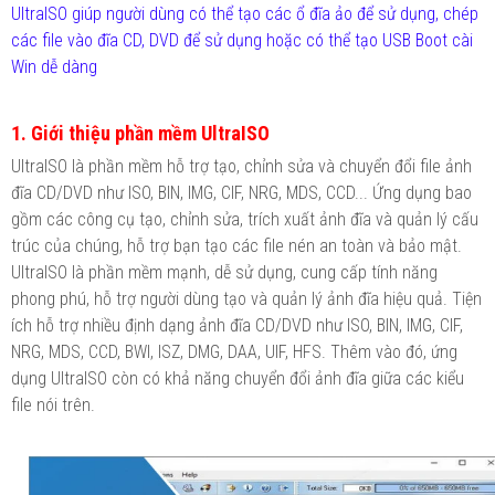
UltraISO giúp người dùng có thể tạo các ổ đĩa ảo để sử dụng, chép
các file vào đĩa CD, DVD để sử dụng hoặc có thể tạo USB Boot cài
Win dễ dàng
1. Giới thiệu phần mềm UltraISO
UltraISO là phần mềm hỗ trợ tạo, chỉnh sửa và chuyển đổi file ảnh
đĩa CD/DVD như ISO, BIN, IMG, CIF, NRG, MDS, CCD... Ứng dụng bao
gồm các công cụ tạo, chỉnh sửa, trích xuất ảnh đĩa và quản lý cấu
trúc của chúng, hỗ trợ bạn tạo các file nén an toàn và bảo mật.
UltraISO là phần mềm mạnh, dễ sử dụng, cung cấp tính năng
phong phú, hỗ trợ người dùng tạo và quản lý ảnh đĩa hiệu quả. Tiện
ích hỗ trợ nhiều định dạng ảnh đĩa CD/DVD như ISO, BIN, IMG, CIF,
NRG, MDS, CCD, BWI, ISZ, DMG, DAA, UIF, HFS. Thêm vào đó, ứng
dụng UltraISO còn có khả năng chuyển đổi ảnh đĩa giữa các kiểu
file nói trên.