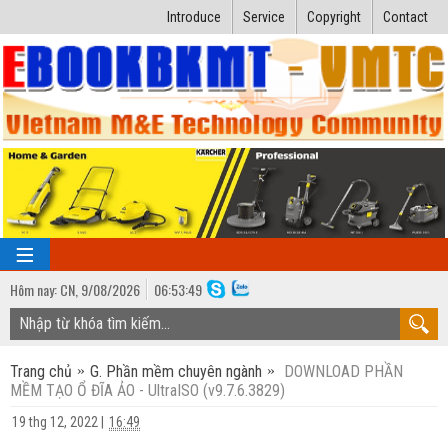
Introduce
Service
Copyright
Contact
Hôm nay:
CN,
9
/
08
/
2026
06
:
53:51
TRANG CHỦ
Trang chủ
G. Phần mềm chuyên ngành
DOWNLOAD PHẦN
Bài giảng kỹ thuật
MỀM TẠO Ổ ĐĨA ẢO - UltraISO (v9.7.6.3829)
Ngành Nhiệt lạnh
Luận văn kỹ thuật
19 thg 12, 2022
|
16:49