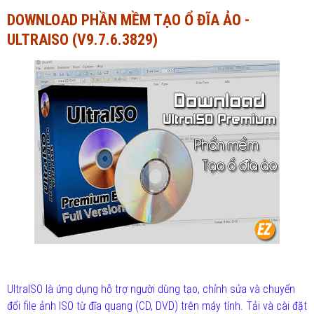
DOWNLOAD PHẦN MỀM TẠO Ổ ĐĨA ẢO -
Ngành Tài chính - Ngân hàng
Ngành Quản trị kinh doanh
ULTRAISO (V9.7.6.3829)
Khác
Ngành Tài chính - Ngân hàng
Bài giảng xã hội
Khác
Chính trị - Tư tưởng
Luận văn xã hội
Lịch sử - Văn hóa
Chính trị - Tư tưởng
Tâm lý học
Lịch sử - Văn hóa
Khác
Tâm lý học
Khác
UltraISO là ứng dụng hỗ trợ người dùng tạo, chỉnh sửa và chuyển
đổi file ảnh ISO từ đĩa quang (CD, DVD) trên máy tính. Tải và cài đặt