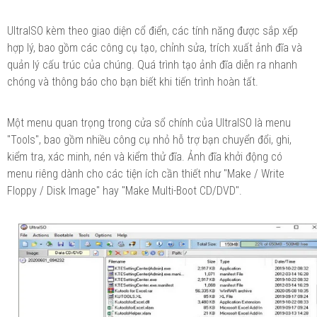
UltraISO kèm theo giao diện cổ điển, các tính năng được sắp xếp
hợp lý, bao gồm các công cụ tạo, chỉnh sửa, trích xuất ảnh đĩa và
quản lý cấu trúc của chúng. Quá trình tạo ảnh đĩa diễn ra nhanh
chóng và thông báo cho bạn biết khi tiến trình hoàn tất.
Một menu quan trọng trong cửa sổ chính của UltraISO là menu
"Tools", bao gồm nhiều công cụ nhỏ hỗ trợ bạn chuyển đổi, ghi,
kiểm tra, xác minh, nén và kiểm thử đĩa. Ảnh đĩa khởi động có
menu riêng dành cho các tiện ích cần thiết như "Make / Write
Floppy / Disk Image" hay "Make Multi-Boot CD/DVD".