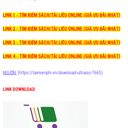
LINK 1 - TÌM KIẾM SÁCH/TÀI LIỆU ONLINE (GIÁ ƯU ĐÃI NHẤT)
LINK 2 - TÌM KIẾM SÁCH/TÀI LIỆU ONLINE (GIÁ ƯU ĐÃI NHẤT)
LINK 3 - TÌM KIẾM SÁCH/TÀI LIỆU ONLINE (GIÁ ƯU ĐÃI NHẤT)
LINK 4 - TÌM KIẾM SÁCH/TÀI LIỆU ONLINE (GIÁ ƯU ĐÃI NHẤT)
NGUỒN:
(https://taimienphi.vn/download-ultraiso-7665)
LINK DOWNLOAD