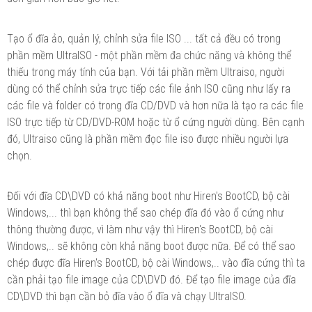
Tạo ổ đĩa ảo, quản lý, chỉnh sửa file ISO ... tất cả đều có trong
phần mềm UltraISO - một phần mềm đa chức năng và không thể
thiếu trong máy tính của bạn. Với tải phần mềm Ultraiso, người
dùng có thể chỉnh sửa trực tiếp các file ảnh ISO cũng như lấy ra
các file và folder có trong đĩa CD/DVD và hơn nữa là tạo ra các file
ISO trực tiếp từ CD/DVD-ROM hoặc từ ổ cứng người dùng. Bên cạnh
đó, Ultraiso cũng là phần mềm đọc file iso được nhiều người lựa
chọn.
Đối với đĩa CD\DVD có khả năng boot như Hiren's BootCD, bộ cài
Windows,... thì bạn không thể sao chép đĩa đó vào ổ cứng như
thông thường được, vì làm như vậy thì Hiren's BootCD, bộ cài
Windows,.. sẽ không còn khả năng boot được nữa. Để có thể sao
chép được đĩa Hiren's BootCD, bộ cài Windows,.. vào đĩa cứng thì ta
cần phải tạo file image của CD\DVD đó. Để tạo file image của đĩa
CD\DVD thì bạn cần bỏ đĩa vào ổ đĩa và chạy UltraISO.