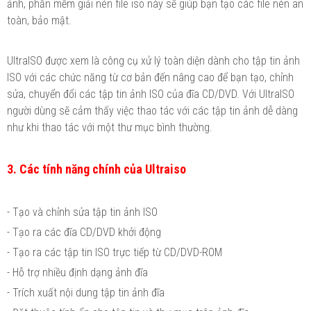
ảnh, phần mềm giải nén file iso này sẽ giúp bạn tạo các file nén an
toàn, bảo mật.
UltraISO được xem là công cụ xử lý toàn diện dành cho tập tin ảnh
ISO với các chức năng từ cơ bản đến nâng cao để bạn tạo, chỉnh
sửa, chuyển đổi các tập tin ảnh ISO của đĩa CD/DVD. Với UltraISO
người dùng sẽ cảm thấy việc thao tác với các tập tin ảnh dễ dàng
như khi thao tác với một thư mục bình thường.
3. Các tính năng chính của Ultraiso
- Tạo và chỉnh sửa tập tin ảnh ISO
- Tạo ra các đĩa CD/DVD khởi động
- Tạo ra các tập tin ISO trực tiếp từ CD/DVD-ROM
- Hỗ trợ nhiều định dạng ảnh đĩa
- Trích xuất nội dung tập tin ảnh đĩa