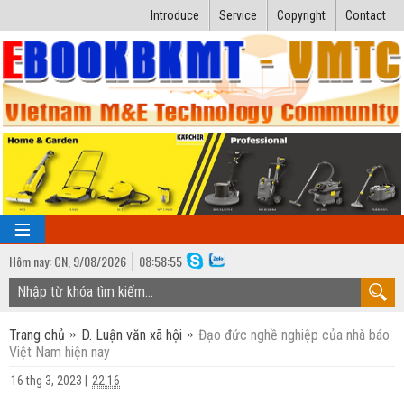
Introduce
Service
Copyright
Contact
Hôm nay:
CN,
9
/
08
/
2026
08
:
58:56
TRANG CHỦ
Trang chủ
D. Luận văn xã hội
Đạo đức nghề nghiệp của nhà báo
Bài giảng kỹ thuật
Việt Nam hiện nay
Ngành Nhiệt lạnh
Luận văn kỹ thuật
16 thg 3, 2023
|
22:16