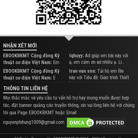
NHẬN XÉT MỚI
EBOOKBKMT Cộng đồng Kỹ
tqhuyy:
Ad giúp em bài này với
ạ, em cảm ơn ad nhiều ạ. Li...
thuật cơ điện Việt Nam:
Em
đăng trên Group hỗ trợ nhé
EBOOKBKMT Cộng đồng Kỹ
tran van son:
Tải hộ em file
này với Tiêu đề: Giáo trình Thiết
thuật cơ điện Việt Nam:
E
b...
xem hỗ trợ trên Group
THÔNG TIN LIÊN HỆ
Mọi thắc mắc và yêu cầu tư vấn hỗ trợ hay mong muốn được hợp
tác, đặt banner quảng cáo truyền thông, xin vui lòng liên hệ với chúng
tôi qua Page EBOOKBKMT hoặc Email
nguyenphihung1009@gmail.com