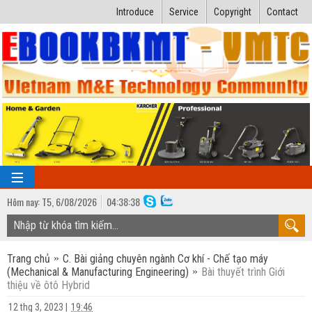
Introduce
Service
Copyright
Contact
Hôm nay:
T5,
6
/
08
/
2026
04
:
38:39
TRANG CHỦ
Trang chủ
C. Bài giảng chuyên ngành Cơ khí - Chế tạo máy
Bài giảng kỹ thuật
(Mechanical & Manufacturing Engineering)
Bài thuyết trình Giới
thiệu về ôtô Hybrid
Ngành Nhiệt lạnh
Luận văn kỹ thuật
12 thg 3, 2023
|
19:46