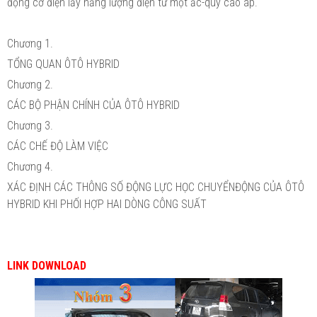
động cơ điện lấy năng lượng điện từ một ắc-quy cao áp.
Chương 1.
TỔNG QUAN ÔTÔ HYBRID
Chương 2.
CÁC BỘ PHẬN CHÍNH CỦA ÔTÔ HYBRID
Chương 3.
CÁC CHẾ ĐỘ LÀM VIỆC
Chương 4.
XÁC ĐỊNH CÁC THÔNG SỐ ĐỘNG LỰC HỌC CHUYỂNĐỘNG CỦA ÔTÔ
HYBRID KHI PHỐI HỢP HAI DÒNG CÔNG SUẤT
LINK DOWNLOAD