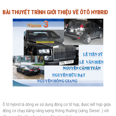
Ngành Tài chính - Ngân hàng
Ngành Quản trị kinh doanh
BÀI THUYẾT TRÌNH GIỚI THIỆU VỀ ÔTÔ HYBRID
Khác
Ngành Tài chính - Ngân hàng
Bài giảng xã hội
Khác
Chính trị - Tư tưởng
Luận văn xã hội
Lịch sử - Văn hóa
Chính trị - Tư tưởng
Tâm lý học
Lịch sử - Văn hóa
Khác
Tâm lý học
Khác
Ô tô hybrid là dòng xe sử dụng động cơ tổ hợp, được kết hợp giữa
động cơ chạy bằng năng lượng thông thường (xăng, Diesel…) với