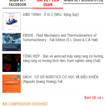
NHẬN XÉT
BÀI VIẾT LIÊN
NHẬN XÉT BLOGSPOT(0)
FACEBOOK
QUAN
GIÁO TRÌNH - Ô tô 2 (MSc. Đặng Quý)
EBOOK - Fluid Mechanics and Thermodynamics of
Turbomachinery - Full Edition (S.L Dixon & C.A Hall)
TỔNG HỢP - Bản vẽ autocad máy sàng rung có hướng,
sàng rung vô hướng lệch tâm, trạm nghiền sàng (Full)
SÁCH - CƠ SỞ ROBOTICS CƠ HỌC VÀ ĐIỀU KHIỂN
(Nguyễn Quang Hoàng) Full
Xem tất cả »
AIR COMPRESSOR OVERHEAT