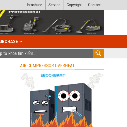
Introduce
Service
Copyright
Contact
URCHASE
AIR COMPRESSOR OVERHEAT