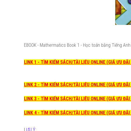
EBOOK - Mathermatics Book 1 - Học toán bằng Tiếng Anh
LINK 1 - TÌM KIẾM SÁCH/TÀI LIỆU ONLINE (GIÁ ƯU ĐÃ
LINK 2 - TÌM KIẾM SÁCH/TÀI LIỆU ONLINE (GIÁ ƯU ĐÃ
LINK 3 - TÌM KIẾM SÁCH/TÀI LIỆU ONLINE (GIÁ ƯU ĐÃ
LINK 4 - TÌM KIẾM SÁCH/TÀI LIỆU ONLINE (GIÁ ƯU ĐÃ
LƯU Ý: