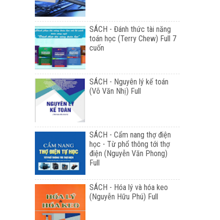
SÁCH - Đánh thức tài năng
toán học (Terry Chew) Full 7
cuốn
SÁCH - Nguyên lý kế toán
(Võ Văn Nhị) Full
SÁCH - Cẩm nang thợ điện
học - Từ phổ thông tới thợ
điện (Nguyễn Văn Phong)
Full
SÁCH - Hóa lý và hóa keo
(Nguyễn Hữu Phú) Full