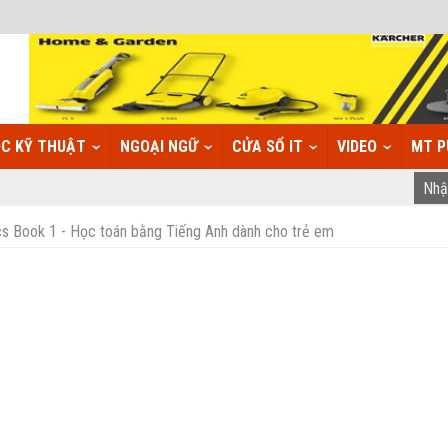
C KỸ THUẬT
NGOẠI NGỮ
CỬA SỔ IT
VIDEO
MT P
s Book 1 - Học toán bằng Tiếng Anh dành cho trẻ em