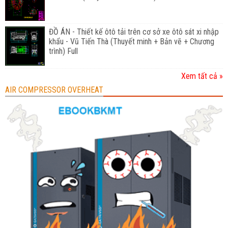
ĐỒ ÁN - Thiết kế ôtô tải trên cơ sở xe ôtô sát xi nhập
khẩu - Vũ Tiến Thà (Thuyết minh + Bản vẽ + Chương
trình) Full
Xem tất cả »
AIR COMPRESSOR OVERHEAT