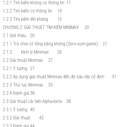
1.2.1 Tìm kiếm không có thông tin
11
1.2.2 Tìm kiếm có thông tin
14
1.2.3 Tìm kiếm đối kháng
15
CHƯƠNG 2: GIẢI THUẬT TÌM KIẾM MINIMAX
20
2.1 Giới thiệu
20
2.1.1 Trò chơi có tổng bằng không (Zero-sum-game)
21
2.1.2
Định lý Minimax
26
2.2 Giải thuật Minimax
27
2.2.1 Ý tưởng
27
2.2.2 Áp dụng giải thuật Minimax đến độ sâu lớp cố định
31
2.2.3 Thủ tục Minimax
33
2.2.4 Đánh giá
38
2.3 Giải thuật cải tiến Alpha-beta
38
2.3.1 Ý tưởng
40
2.3.2 Giải thuật
42
2.3.3 Đánh giá
44