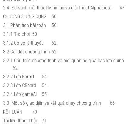
2.4 So sánh giải thuật Minimax và giải thuật Alpha-beta.
47
CHƯƠNG 3: ỨNG DỤNG
50
3.1 Phân tích bài toán
50
3.1.1 Trò chơi
50
3.1.2 Cơ sở lý thuyết
52
3.2 Cài đặt chương trình
52
3.2.1 Cấu trúc chương trình và mối quan hệ giữa các lớp chính
52
3.2.2 Lớp Form1
54
3.2.3 Lớp CBoard
54
3.2.4 Lớp gameAI
55
3.3 Một số giao diện và kết quả chạy chương trình
66
KẾT LUẬN
70
Tài liệu tham khảo
71