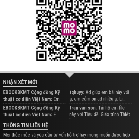
NHẬN XÉT MỚI
EBOOKBKMT Cộng đồng Kỹ
tqhuyy:
Ad giúp em bài này với
ạ, em cảm ơn ad nhiều ạ. Li...
thuật cơ điện Việt Nam:
Em
đăng trên Group hỗ trợ nhé
EBOOKBKMT Cộng đồng Kỹ
tran van son:
Tải hộ em file
này với Tiêu đề: Giáo trình Thiết
thuật cơ điện Việt Nam:
E
b...
xem hỗ trợ trên Group
THÔNG TIN LIÊN HỆ
Mọi thắc mắc và yêu cầu tư vấn hỗ trợ hay mong muốn được hợp