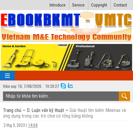
Introduce
Service
Copyright
Contact
Hôm nay:
T6,
7
/
08
/
2026
19
:
39:28
TRANG CHỦ
Trang chủ
D. Luận văn kỹ thuật
Giải thuật tìm kiếm Minimax và
Bài giảng kỹ thuật
ứng dụng trong các trò chơi có tổng bằng không
Ngành Nhiệt lạnh
Luận văn kỹ thuật
2 thg 3, 2023
|
14:04