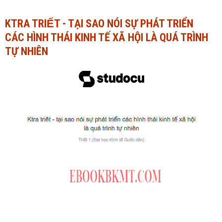
Ngành Tài chính - Ngân hàng
Ngành Quản trị kinh doanh
KTRA TRIẾT - TẠI SAO NÓI SỰ PHÁT TRIỂN
CÁC HÌNH THÁI KINH TẾ XÃ HỘI LÀ QUÁ TRÌNH
Khác
Ngành Tài chính - Ngân hàng
TỰ NHIÊN
Bài giảng xã hội
Khác
Chính trị - Tư tưởng
Luận văn xã hội
Lịch sử - Văn hóa
Chính trị - Tư tưởng
Tâm lý học
Lịch sử - Văn hóa
Khác
Tâm lý học
Khác