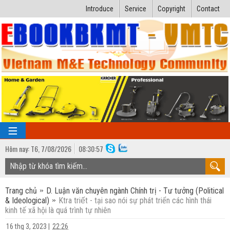
Introduce
Service
Copyright
Contact
Hôm nay:
T6,
7
/
08
/
2026
08
:
30:58
TRANG CHỦ
Trang chủ
D. Luận văn chuyên ngành Chính trị - Tư tưởng (Political
Bài giảng kỹ thuật
& Ideological)
Ktra triết - tại sao nói sự phát triển các hình thái
kinh tế xã hội là quá trình tự nhiên
Ngành Nhiệt lạnh
Luận văn kỹ thuật
16 thg 3, 2023
|
22:26