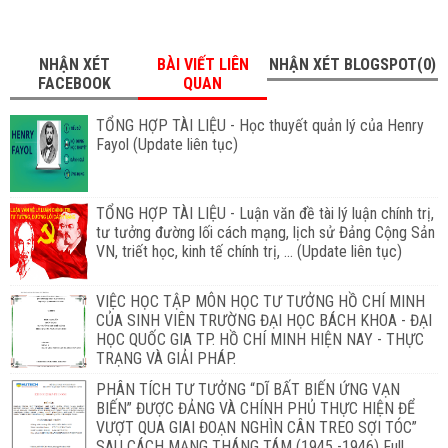
NHẬN XÉT
BÀI VIẾT LIÊN
NHẬN XÉT BLOGSPOT(0)
FACEBOOK
QUAN
TỔNG HỢP TÀI LIỆU - Học thuyết quản lý của Henry
Fayol (Update liên tục)
TỔNG HỢP TÀI LIỆU - Luận văn đề tài lý luận chính trị,
tư tưởng đường lối cách mạng, lịch sử Đảng Cộng Sản
VN, triết học, kinh tế chính trị, ... (Update liên tục)
VIỆC HỌC TẬP MÔN HỌC TƯ TƯỞNG HỒ CHÍ MINH
CỦA SINH VIÊN TRƯỜNG ĐẠI HỌC BÁCH KHOA - ĐẠI
HỌC QUỐC GIA TP. HỒ CHÍ MINH HIỆN NAY - THỰC
TRẠNG VÀ GIẢI PHÁP.
PHÂN TÍCH TƯ TƯỞNG “DĨ BẤT BIẾN ỨNG VẠN
BIẾN” ĐƯỢC ĐẢNG VÀ CHÍNH PHỦ THỰC HIỆN ĐỂ
VƯỢT QUA GIAI ĐOẠN NGHÌN CÂN TREO SỢI TÓC”
SAU CÁCH MẠNG THÁNG TÁM (1945 -1946) Full