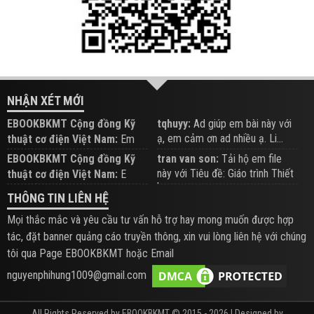
NHẬN XÉT MỚI
EBOOKBKMT Cộng đồng Kỹ
tqhuyy:
Ad giúp em bài này với
ạ, em cảm ơn ad nhiều ạ. Li...
thuật cơ điện Việt Nam:
Em
đăng trên Group hỗ trợ nhé
EBOOKBKMT Cộng đồng Kỹ
tran van son:
Tải hộ em file
này với Tiêu đề: Giáo trình Thiết
thuật cơ điện Việt Nam:
E
b...
xem hỗ trợ trên Group
THÔNG TIN LIÊN HỆ
Mọi thắc mắc và yêu cầu tư vấn hỗ trợ hay mong muốn được hợp
tác, đặt banner quảng cáo truyền thông, xin vui lòng liên hệ với chúng
tôi qua Page EBOOKBKMT hoặc Email
nguyenphihung1009@gmail.com
All Rights Reserved by EBOOKBKMT © 2015 - 2026 | Designed by