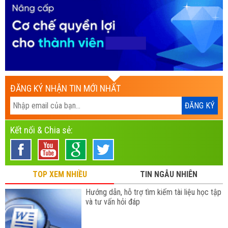
ĐĂNG KÝ NHẬN TIN MỚI NHẤT
Kết nối & Chia sẻ:
TOP XEM NHIỀU
TIN NGẪU NHIÊN
Hướng dẫn, hỗ trợ tìm kiếm tài liệu học tập
và tư vấn hỏi đáp