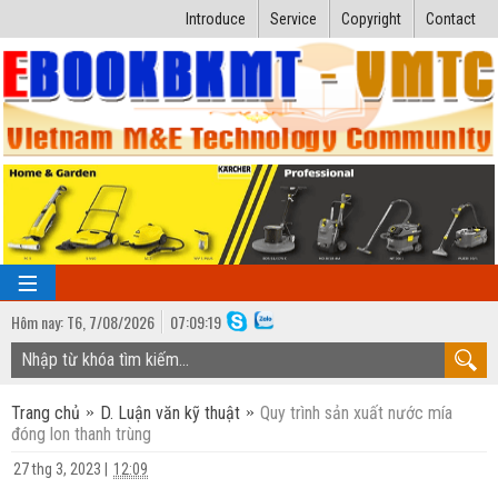
Introduce
Service
Copyright
Contact
Hôm nay:
T6,
7
/
08
/
2026
07
:
09:19
TRANG CHỦ
Trang chủ
D. Luận văn kỹ thuật
Quy trình sản xuất nước mía
Bài giảng kỹ thuật
đóng lon thanh trùng
Ngành Nhiệt lạnh
Luận văn kỹ thuật
27 thg 3, 2023
|
12:09