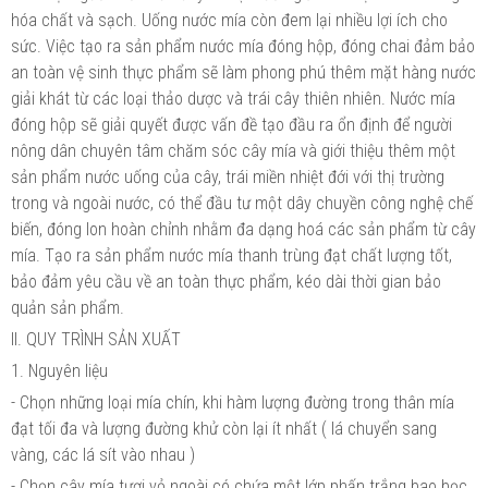
hóa chất và sạch. Uống nước mía còn đem lại nhiều lợi ích cho
sức. Việc tạo ra sản phẩm nước mía đóng hộp, đóng chai đảm bảo
an toàn vệ sinh thực phẩm sẽ làm phong phú thêm mặt hàng nước
giải khát từ các loại thảo dược và trái cây thiên nhiên. Nước mía
đóng hộp sẽ giải quyết được vấn đề tạo đầu ra ổn định để người
nông dân chuyên tâm chăm sóc cây mía và giới thiệu thêm một
sản phẩm nước uống của cây, trái miền nhiệt đới với thị trường
trong và ngoài nước, có thể đầu tư một dây chuyền công nghệ chế
biến, đóng lon hoàn chỉnh nhằm đa dạng hoá các sản phẩm từ cây
mía. Tạo ra sản phẩm nước mía thanh trùng đạt chất lượng tốt,
bảo đảm yêu cầu về an toàn thực phẩm, kéo dài thời gian bảo
quản sản phẩm.
II. QUY TRÌNH SẢN XUẤT
1. Nguyên liệu
- Chọn những loại mía chín, khi hàm lượng đường trong thân mía
đạt tối đa và lượng đường khử còn lại ít nhất ( lá chuyển sang
vàng, các lá sít vào nhau )
- Chọn cây mía tươi vỏ ngoài có chứa một lớp phấn trắng bao bọc