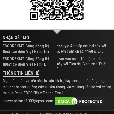
NHẬN XÉT MỚI
EBOOKBKMT Cộng đồng Kỹ
tqhuyy:
Ad giúp em bài này với
ạ, em cảm ơn ad nhiều ạ. Li...
thuật cơ điện Việt Nam:
Em
đăng trên Group hỗ trợ nhé
EBOOKBKMT Cộng đồng Kỹ
tran van son:
Tải hộ em file
này với Tiêu đề: Giáo trình Thiết
thuật cơ điện Việt Nam:
E
b...
xem hỗ trợ trên Group
THÔNG TIN LIÊN HỆ
Mọi thắc mắc và yêu cầu tư vấn hỗ trợ hay mong muốn được hợp
tác, đặt banner quảng cáo truyền thông, xin vui lòng liên hệ với chúng
tôi qua Page EBOOKBKMT hoặc Email
nguyenphihung1009@gmail.com