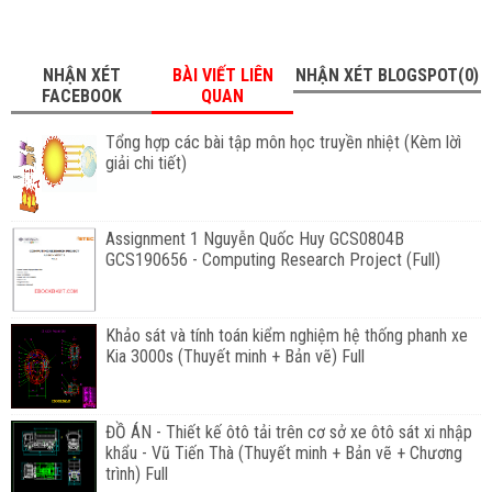
NHẬN XÉT
BÀI VIẾT LIÊN
NHẬN XÉT BLOGSPOT(0)
FACEBOOK
QUAN
Tổng hợp các bài tập môn học truyền nhiệt (Kèm lờì
giải chi tiết)
Assignment 1 Nguyễn Quốc Huy GCS0804B
GCS190656 - Computing Research Project (Full)
Khảo sát và tính toán kiểm nghiệm hệ thống phanh xe
Kia 3000s (Thuyết minh + Bản vẽ) Full
ĐỒ ÁN - Thiết kế ôtô tải trên cơ sở xe ôtô sát xi nhập
khẩu - Vũ Tiến Thà (Thuyết minh + Bản vẽ + Chương
trình) Full