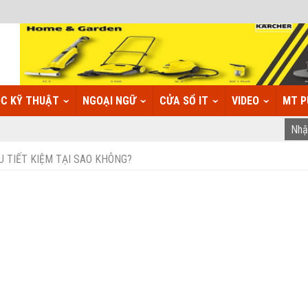
C KỸ THUẬT
NGOẠI NGỮ
CỬA SỔ IT
VIDEO
MT P
U TIẾT KIỆM TẠI SAO KHÔNG?