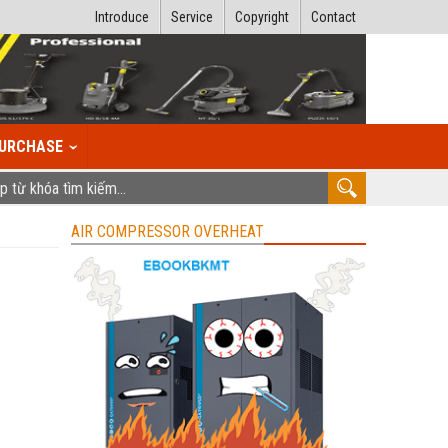
Introduce
Service
Copyright
Contact
URCHASE
AIR COMPRESSOR OVERHEAT