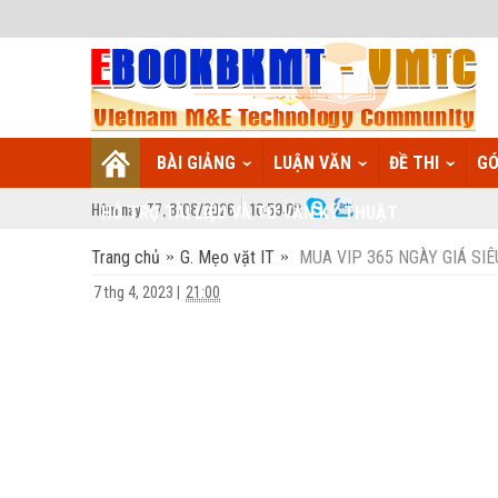
BÀI GIẢNG
LUẬN VĂN
ĐỀ THI
GÓ
Hôm nay:
T7,
8
/
08
/
2026
10
:
59:09
HỖ TRỢ TÀI LIỆU VÀ TƯ VẤN KỸ THUẬT
Trang chủ
G. Mẹo vặt IT
MUA VIP 365 NGÀY GIÁ SIÊ
7 thg 4, 2023
|
21:00