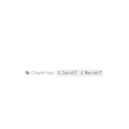
Chuyên mục:
G. Cửa sổ IT
G. Mẹo vặt IT