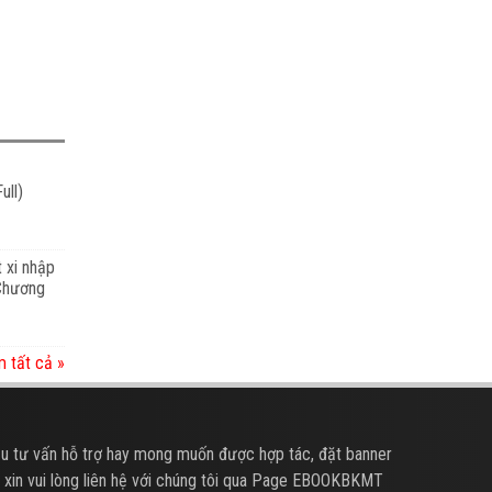
ull)
t xi nhập
 Chương
 tất cả »
u tư vấn hỗ trợ hay mong muốn được hợp tác, đặt banner
 xin vui lòng liên hệ với chúng tôi qua Page EBOOKBKMT