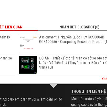
IẾT LIÊN QUAN
NHẬN XÉT BLOGSPOT(0)
Kèm lờì
Assignment 1 Nguyễn Quốc Huy GCS0804B
GCS190656 - Computing Research Project (F
phanh xe
ĐỒ ÁN - Thiết kế ôtô tải trên cơ sở xe ôtô sá
khẩu - Vũ Tiến Thà (Thuyết minh + Bản vẽ +
trình) Full
Xem
THÔNG TIN LIÊN HỆ
Mọi thắc mắc và yêu cầ
:
Ad giúp em bài này với ạ, em cảm ơn ad
 Li...
quảng cáo truyền thông,