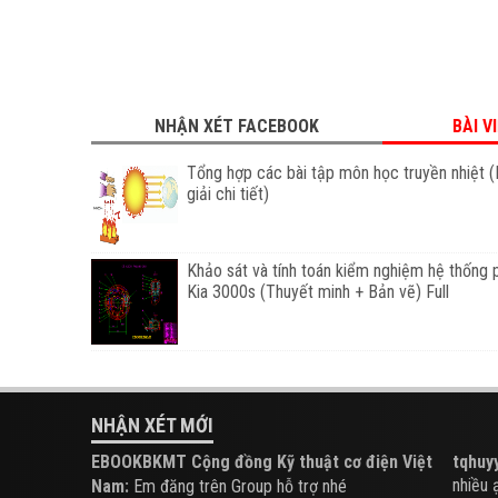
NHẬN XÉT FACEBOOK
BÀI V
Tổng hợp các bài tập môn học truyền nhiệt (
giải chi tiết)
Khảo sát và tính toán kiểm nghiệm hệ thống 
Kia 3000s (Thuyết minh + Bản vẽ) Full
NHẬN XÉT MỚI
EBOOKBKMT Cộng đồng Kỹ thuật cơ điện Việt
tqhuyy
nhiều ạ.
Nam:
Em đăng trên Group hỗ trợ nhé