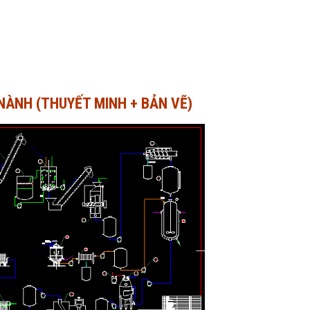
NÀNH (THUYẾT MINH + BẢN VẼ)