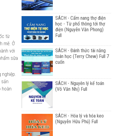
SÁCH - Cẩm nang thợ điện
học - Từ phổ thông tới thợ
điện (Nguyễn Văn Phong)
Full
ốc từ
nh mẽ. Ở
SÁCH - Đánh thức tài năng
nành với
toán học (Terry Chew) Full 7
 phẩm sữa
cuốn
 nghiệp.
ệ sản
SÁCH - Nguyên lý kế toán
o hoàn
(Võ Văn Nhị) Full
SÁCH - Hóa lý và hóa keo
(Nguyễn Hữu Phú) Full