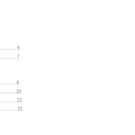
…………………….6
…………………….7
………………….8
………………….20
………………………22
.............23