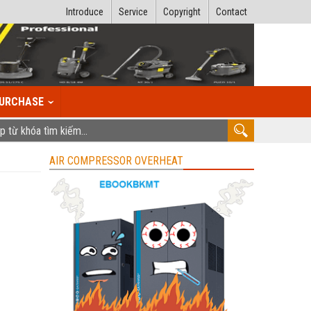
Introduce
Service
Copyright
Contact
URCHASE
AIR COMPRESSOR OVERHEAT