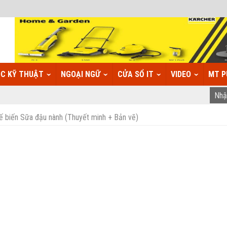
C KỸ THUẬT
NGOẠI NGỮ
CỬA SỔ IT
VIDEO
MT P
 biến Sữa đậu nành (Thuyết minh + Bản vẽ)