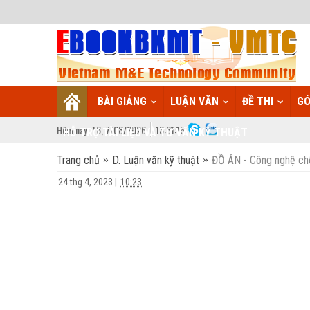
BÀI GIẢNG
LUẬN VĂN
ĐỀ THI
GÓ
Hôm nay:
T6,
7
/
08
/
2026
13
:
31:16
HỖ TRỢ TÀI LIỆU VÀ TƯ VẤN KỸ THUẬT
Trang chủ
D. Luận văn kỹ thuật
ĐỒ ÁN - Công nghệ chế
24 thg 4, 2023
|
10:23