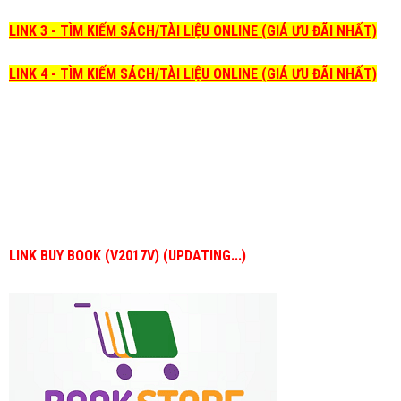
LINK 3 - TÌM KIẾM SÁCH/TÀI LIỆU ONLINE (GIÁ ƯU ĐÃI NHẤT)
LINK 4 - TÌM KIẾM SÁCH/TÀI LIỆU ONLINE (GIÁ ƯU ĐÃI NHẤT)
LINK BUY BOOK (V2017V) (UPDATING...)