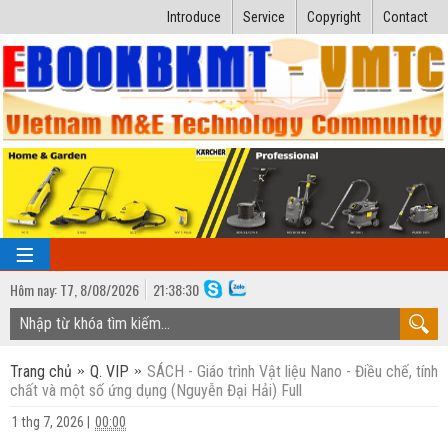
Introduce
Service
Copyright
Contact
Hôm nay:
T7,
8
/
08
/
2026
21
:
38:31
TRANG CHỦ
Trang chủ
Q. VIP
SÁCH - Giáo trình Vật liệu Nano - Điều chế, tính
Bài giảng kỹ thuật
chất và một số ứng dụng (Nguyễn Đại Hải) Full
Ngành Nhiệt lạnh
Luận văn kỹ thuật
1 thg 7, 2026
|
00:00