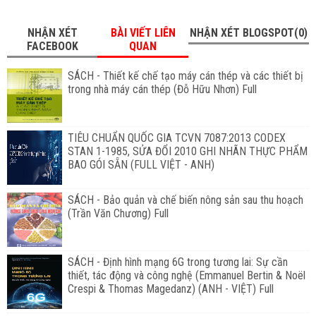
NHẬN XÉT
BÀI VIẾT LIÊN
NHẬN XÉT BLOGSPOT(0)
FACEBOOK
QUAN
SÁCH - Thiết kế chế tạo máy cán thép và các thiết bị
trong nhà máy cán thép (Đỗ Hữu Nhơn) Full
TIÊU CHUẨN QUỐC GIA TCVN 7087:2013 CODEX
STAN 1-1985, SỬA ĐỔI 2010 GHI NHÃN THỰC PHẨM
BAO GÓI SẴN (FULL VIỆT - ANH)
SÁCH - Bảo quản và chế biến nông sản sau thu hoạch
(Trần Văn Chương) Full
SÁCH - Định hình mạng 6G trong tương lai: Sự cần
thiết, tác động và công nghệ (Emmanuel Bertin & Noël
Crespi & Thomas Magedanz) (ANH - VIỆT) Full