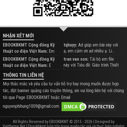
NHẬN XÉT MỚI
EBOOKBKMT Cộng đồng Kỹ
tqhuyy:
Ad giúp em bài này với
ạ, em cảm ơn ad nhiều ạ. Li...
thuật cơ điện Việt Nam:
Em
đăng trên Group hỗ trợ nhé
EBOOKBKMT Cộng đồng Kỹ
tran van son:
Tải hộ em file
này với Tiêu đề: Giáo trình Thiết
thuật cơ điện Việt Nam:
E
b...
xem hỗ trợ trên Group
THÔNG TIN LIÊN HỆ
Mọi thắc mắc và yêu cầu tư vấn hỗ trợ hay mong muốn được hợp
tác, đặt banner quảng cáo truyền thông, xin vui lòng liên hệ với chúng
tôi qua Page EBOOKBKMT hoặc Email
nguyenphihung1009@gmail.com
All Rights Reserved by EBOOKBKMT © 2015 - 2026 | Designed by
Viettheme.Net
| Ebookbkmt luôn tôn trọng quyền tác giả và thực hiện nghiêm