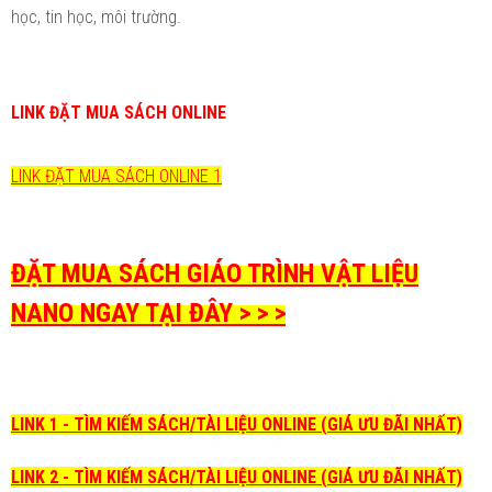
học, tin học, môi trường.
LINK ĐẶT MUA SÁCH ONLINE
LINK ĐẶT MUA SÁCH ONLINE 1
ĐẶT MUA SÁCH GIÁO TRÌNH VẬT LIỆU
NANO NGAY TẠI ĐÂY > > >
LINK 1 - TÌM KIẾM SÁCH/TÀI LIỆU ONLINE (GIÁ ƯU ĐÃI NHẤT)
LINK 2 - TÌM KIẾM SÁCH/TÀI LIỆU ONLINE (GIÁ ƯU ĐÃI NHẤT)