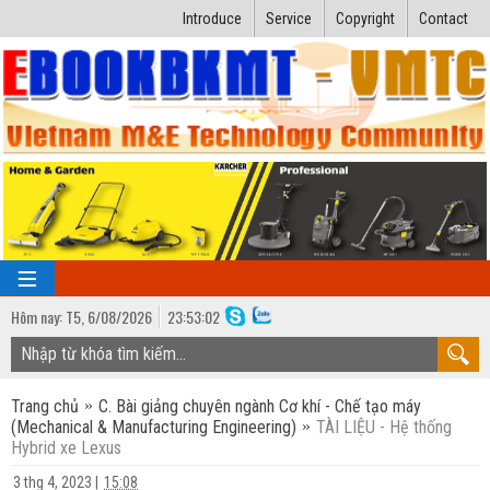
Introduce
Service
Copyright
Contact
Hôm nay:
T5,
6
/
08
/
2026
23
:
53:03
TRANG CHỦ
Trang chủ
C. Bài giảng chuyên ngành Cơ khí - Chế tạo máy
Bài giảng kỹ thuật
(Mechanical & Manufacturing Engineering)
TÀI LIỆU - Hệ thống
Hybrid xe Lexus
Ngành Nhiệt lạnh
Luận văn kỹ thuật
3 thg 4, 2023
|
15:08