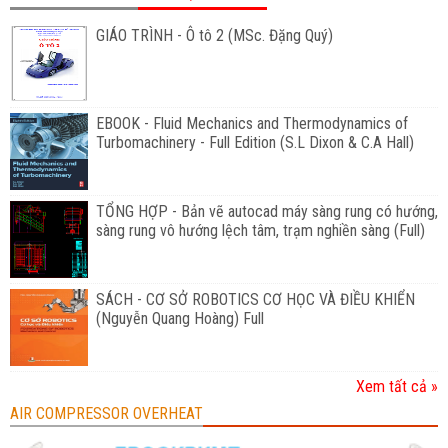
GIÁO TRÌNH - Ô tô 2 (MSc. Đặng Quý)
EBOOK - Fluid Mechanics and Thermodynamics of
Turbomachinery - Full Edition (S.L Dixon & C.A Hall)
TỔNG HỢP - Bản vẽ autocad máy sàng rung có hướng,
sàng rung vô hướng lệch tâm, trạm nghiền sàng (Full)
SÁCH - CƠ SỞ ROBOTICS CƠ HỌC VÀ ĐIỀU KHIỂN
(Nguyễn Quang Hoàng) Full
Xem tất cả »
AIR COMPRESSOR OVERHEAT