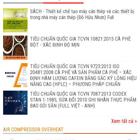
SÁCH - Thiết kế chế tạo máy cán thép và các thiết bị
trong nhà máy cán thép (Đỗ Hữu Nhơn) Full
TIÊU CHUẨN QUỐC GIA TCVN 10821:2015 CÀ PHÊ
BỘT - XÁC ĐỊNH ĐỘ MỊN
TIÊU CHUẨN QUỐC GIA TCVN 9723:2013 ISO
20481:2008 CÀ PHÊ VÀ SẢN PHẨM CÀ PHÊ – XÁC
ĐỊNH HÀM LƯỢNG CAFEIN BẰNG SẮC KÝ LỎNG HIỆU
NĂNG CAO (HPLC) – PHƯƠNG PHÁP CHUẨN
TIÊU CHUẨN QUỐC GIA TCVN 7087:2013 CODEX
STAN 1-1985, SỬA ĐỔI 2010 GHI NHÃN THỰC PHẨM
BAO GÓI SẴN (FULL VIỆT - ANH)
Xem tất cả »
AIR COMPRESSOR OVERHEAT