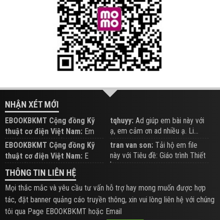
NHẬN XÉT MỚI
EBOOKBKMT Cộng đồng Kỹ
tqhuyy:
Ad giúp em bài này với
ạ, em cảm ơn ad nhiều ạ. Li...
thuật cơ điện Việt Nam:
Em
đăng trên Group hỗ trợ nhé
EBOOKBKMT Cộng đồng Kỹ
tran van son:
Tải hộ em file
này với Tiêu đề: Giáo trình Thiết
thuật cơ điện Việt Nam:
E
b...
xem hỗ trợ trên Group
THÔNG TIN LIÊN HỆ
Mọi thắc mắc và yêu cầu tư vấn hỗ trợ hay mong muốn được hợp
tác, đặt banner quảng cáo truyền thông, xin vui lòng liên hệ với chúng
tôi qua Page EBOOKBKMT hoặc Email