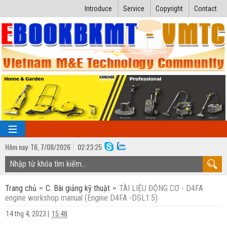
Introduce
Service
Copyright
Contact
Hôm nay:
T6,
7
/
08
/
2026
02
:
23:26
TRANG CHỦ
Trang chủ
C. Bài giảng kỹ thuật
TÀI LIỆU ĐỘNG CƠ - D4FA
Bài giảng kỹ thuật
engine workshop manual (Engine D4FA -DSL1.5)
Ngành Nhiệt lạnh
Luận văn kỹ thuật
14 thg 4, 2023
|
15:48