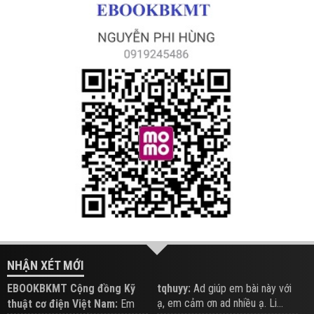
NHẬN XÉT MỚI
EBOOKBKMT Cộng đồng Kỹ
tqhuyy:
Ad giúp em bài này với
ạ, em cảm ơn ad nhiều ạ. Li...
thuật cơ điện Việt Nam:
Em