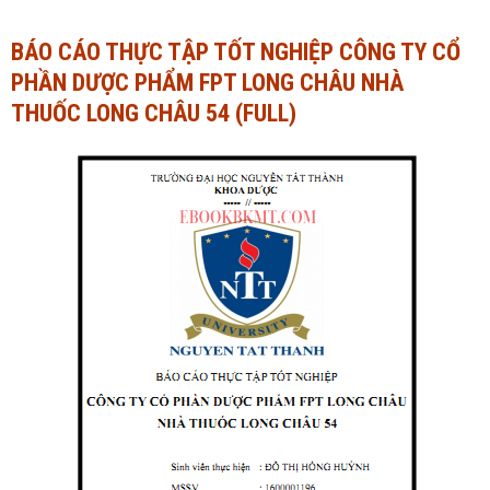
Ngành Tài chính - Ngân hàng
Ngành Quản trị kinh doanh
BÁO CÁO THỰC TẬP TỐT NGHIỆP CÔNG TY CỔ
PHẦN DƯỢC PHẨM FPT LONG CHÂU NHÀ
Khác
Ngành Tài chính - Ngân hàng
THUỐC LONG CHÂU 54 (FULL)
Bài giảng xã hội
Khác
Chính trị - Tư tưởng
Luận văn xã hội
Lịch sử - Văn hóa
Chính trị - Tư tưởng
Tâm lý học
Lịch sử - Văn hóa
Khác
Tâm lý học
Khác