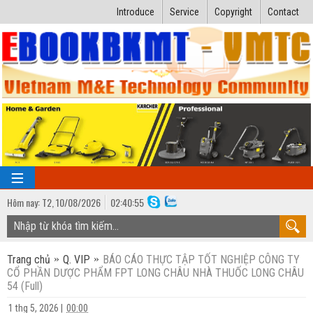
Introduce
Service
Copyright
Contact
Hôm nay:
T2,
10
/
08
/
2026
02
:
40:56
TRANG CHỦ
Trang chủ
Q. VIP
BÁO CÁO THỰC TẬP TỐT NGHIỆP CÔNG TY
Bài giảng kỹ thuật
CỔ PHẦN DƯỢC PHẨM FPT LONG CHÂU NHÀ THUỐC LONG CHÂU
54 (Full)
Ngành Nhiệt lạnh
Luận văn kỹ thuật
1 thg 5, 2026
|
00:00