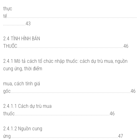
thực
tế........................................................................................................
..................43
2.4 TÌNH HÌNH BÁN
THUỐC.....................................................................................46
2.4.1 Mô tả cách tổ chức nhập thuốc: cách dự trù mua, nguồn
cung ứng, thời điểm
mua, cách tính giá
gốc................................................................................................46
2.4.1.1 Cách dự trù mua
thuốc............................................................................46
2.4.1.2 Nguồn cung
ứng......................................................................................47