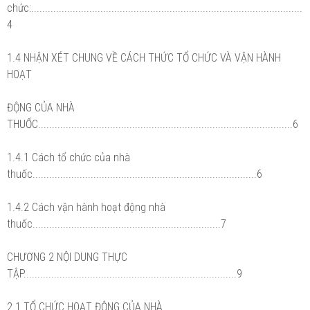
chức:..................................................................................................
4
1.4 NHẬN XÉT CHUNG VỀ CÁCH THỨC TỔ CHỨC VÀ VẬN HÀNH
HOẠT
ĐỘNG CỦA NHÀ
THUỐC............................................................................................6
1.4.1 Cách tổ chức của nhà
thuốc.................................................................................6
1.4.2 Cách vận hành hoạt động nhà
thuốc....................................................................7
CHƯƠNG 2 NỘI DUNG THỰC
TẬP.............................................................................9
2.1 TỔ CHỨC HOẠT ĐỘNG CỦA NHÀ