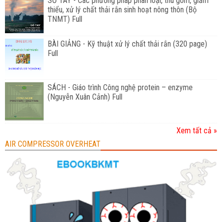
SỔ TAY - Các phương pháp phân loại, thu gom, giảm
thiểu, xử lý chất thải rắn sinh hoạt nông thôn (Bộ
TNMT) Full
BÀI GIẢNG - Kỹ thuật xử lý chất thải rắn (320 page)
Full
SÁCH - Giáo trình Công nghệ protein – enzyme
(Nguyễn Xuân Cảnh) Full
Xem tất cả »
AIR COMPRESSOR OVERHEAT