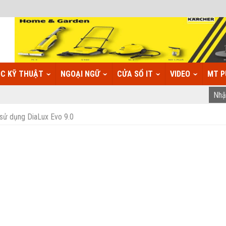
C KỸ THUẬT
NGOẠI NGỮ
CỬA SỔ IT
VIDEO
MT P
sử dụng DiaLux Evo 9.0