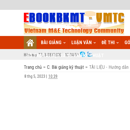
BÀI GIẢNG
LUẬN VĂN
ĐỀ THI
GÓ
Hôm nay:
T7,
8
/
08
/
2026
13
:
34:59
HỖ TRỢ TÀI LIỆU VÀ TƯ VẤN KỸ THUẬT
Trang chủ
C. Bài giảng kỹ thuật
TÀI LIỆU - Hướng dẫn 
8 thg 5, 2023
|
10:39