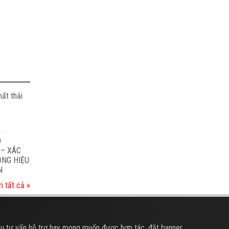
ất thải
O
 – XÁC
ỎNG HIỆU
N
 tất cả »
u tư vấn hỗ trợ hay mong muốn được hợp tác, đặt banner