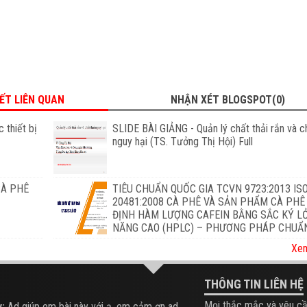
IẾT LIÊN QUAN
NHẬN XÉT BLOGSPOT(0)
 thiết bị
SLIDE BÀI GIẢNG - Quản lý chất thải rắn và ch
nguy hại (TS. Tưởng Thị Hội) Full
CÀ PHÊ
TIÊU CHUẨN QUỐC GIA TCVN 9723:2013 IS
20481:2008 CÀ PHÊ VÀ SẢN PHẨM CÀ PHÊ
ĐỊNH HÀM LƯỢNG CAFEIN BẰNG SẮC KÝ L
NĂNG CAO (HPLC) – PHƯƠNG PHÁP CHUẨ
Xem
THÔNG TIN LIÊN HỆ
Mọi thắc mắc và yêu cầ
:
Ad giúp em bài này với ạ, em cảm ơn ad