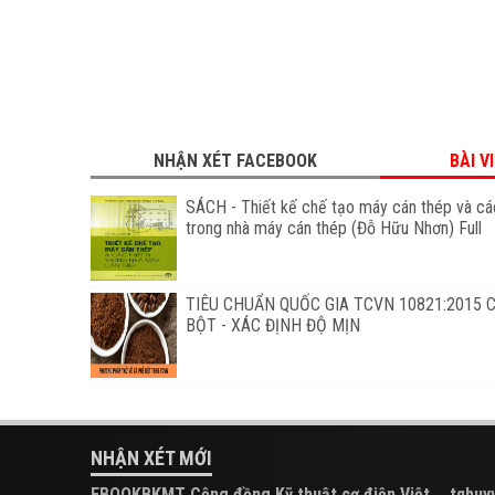
NHẬN XÉT FACEBOOK
BÀI V
SÁCH - Thiết kế chế tạo máy cán thép và các
trong nhà máy cán thép (Đỗ Hữu Nhơn) Full
TIÊU CHUẨN QUỐC GIA TCVN 10821:2015 
BỘT - XÁC ĐỊNH ĐỘ MỊN
NHẬN XÉT MỚI
EBOOKBKMT Cộng đồng Kỹ thuật cơ điện Việt
tqhuyy