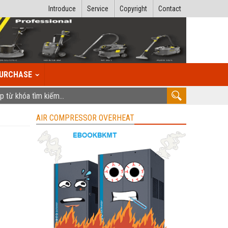
Introduce
Service
Copyright
Contact
URCHASE
AIR COMPRESSOR OVERHEAT