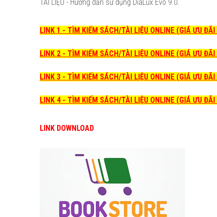
TÀI LIỆU - Hướng dẫn sử dụng DiaLux Evo 9.0.
LINK 1 - TÌM KIẾM SÁCH/TÀI LIỆU ONLINE (GIÁ ƯU ĐÃ
LINK 2 - TÌM KIẾM SÁCH/TÀI LIỆU ONLINE (GIÁ ƯU ĐÃ
LINK 3 - TÌM KIẾM SÁCH/TÀI LIỆU ONLINE (GIÁ ƯU ĐÃ
LINK 4 - TÌM KIẾM SÁCH/TÀI LIỆU ONLINE (GIÁ ƯU ĐÃ
LINK DOWNLOAD