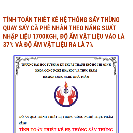
Ngành Tài chính - Ngân hàng
Ngành Quản trị kinh doanh
TÍNH TOÁN THIẾT KẾ HỆ THỐNG SẤY THÙNG
Khác
Ngành Tài chính - Ngân hàng
QUAY SẤY CÀ PHÊ NHÂN THEO NĂNG SUẤT
Bài giảng xã hội
Khác
NHẬP LIỆU 1700KGH, ĐỘ ẨM VẬT LIỆU VÀO LÀ
37% VÀ ĐỘ ẨM VẬT LIỆU RA LÀ 7%
Chính trị - Tư tưởng
Luận văn xã hội
Lịch sử - Văn hóa
Chính trị - Tư tưởng
Tâm lý học
Lịch sử - Văn hóa
Khác
Tâm lý học
Khác