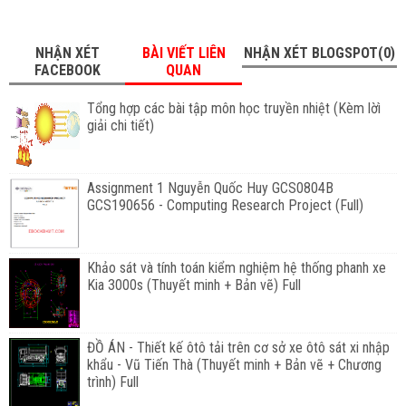
NHẬN XÉT
BÀI VIẾT LIÊN
NHẬN XÉT BLOGSPOT(0)
FACEBOOK
QUAN
Tổng hợp các bài tập môn học truyền nhiệt (Kèm lờì
giải chi tiết)
Assignment 1 Nguyễn Quốc Huy GCS0804B
GCS190656 - Computing Research Project (Full)
Khảo sát và tính toán kiểm nghiệm hệ thống phanh xe
Kia 3000s (Thuyết minh + Bản vẽ) Full
ĐỒ ÁN - Thiết kế ôtô tải trên cơ sở xe ôtô sát xi nhập
khẩu - Vũ Tiến Thà (Thuyết minh + Bản vẽ + Chương
trình) Full