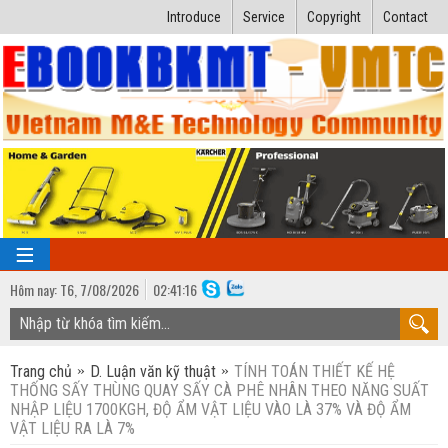
Introduce
Service
Copyright
Contact
Hôm nay:
T6,
7
/
08
/
2026
02
:
41:16
TRANG CHỦ
Trang chủ
D. Luận văn kỹ thuật
TÍNH TOÁN THIẾT KẾ HỆ
Bài giảng kỹ thuật
THỐNG SẤY THÙNG QUAY SẤY CÀ PHÊ NHÂN THEO NĂNG SUẤT
NHẬP LIỆU 1700KGH, ĐỘ ẨM VẬT LIỆU VÀO LÀ 37% VÀ ĐỘ ẨM
Ngành Nhiệt lạnh
Luận văn kỹ thuật
VẬT LIỆU RA LÀ 7%