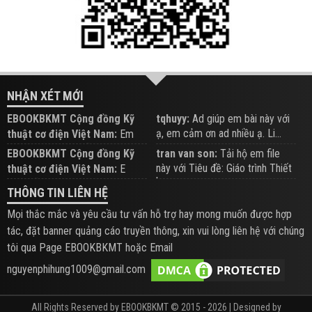
NHẬN XÉT MỚI
EBOOKBKMT Cộng đồng Kỹ
tqhuyy:
Ad giúp em bài này với
ạ, em cảm ơn ad nhiều ạ. Li...
thuật cơ điện Việt Nam:
Em
đăng trên Group hỗ trợ nhé
EBOOKBKMT Cộng đồng Kỹ
tran van son:
Tải hộ em file
này với Tiêu đề: Giáo trình Thiết
thuật cơ điện Việt Nam:
E
b...
xem hỗ trợ trên Group
THÔNG TIN LIÊN HỆ
Mọi thắc mắc và yêu cầu tư vấn hỗ trợ hay mong muốn được hợp
tác, đặt banner quảng cáo truyền thông, xin vui lòng liên hệ với chúng
tôi qua Page EBOOKBKMT hoặc Email
nguyenphihung1009@gmail.com
All Rights Reserved by EBOOKBKMT © 2015 - 2026 | Designed by