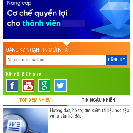
ĐĂNG KÝ NHẬN TIN MỚI NHẤT
Kết nối & Chia sẻ:
TOP XEM NHIỀU
TIN NGẪU NHIÊN
Hướng dẫn, hỗ trợ tìm kiếm tài liệu học tập
và tư vấn hỏi đáp