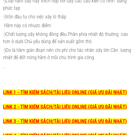
-)Loại hầm sấy này thích hợp với sấy các cấu kiện có hình dáng
phức tạp.
-)Vốn đầu tư cho việc xây lò thấp
Hầm này có nhược điểm:
-)Chất lượng sấy không đồng đều.Phần phía nhiệt độ thường cao
hơn ở dưới.Chủ yếu dùng để sản xuất gốm thô.
-)Do là hầm gián đoạn nên chi phí cho tác nhân sấy lớn.Cần lượng
nhiệt để đốt nóng hầm ở mỗi chu trình gia công.
...
LINK 1 - TÌM KIẾM SÁCH/TÀI LIỆU ONLINE (GIÁ ƯU ĐÃI NHẤT)
LINK 2 - TÌM KIẾM SÁCH/TÀI LIỆU ONLINE (GIÁ ƯU ĐÃI NHẤT)
LINK 3 - TÌM KIẾM SÁCH/TÀI LIỆU ONLINE (GIÁ ƯU ĐÃI NHẤT)