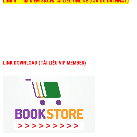
LINK 4 - TÌM KIẾM SÁCH/TÀI LIỆU ONLINE (GIÁ ƯU ĐÃI NHẤT)
LINK DOWNLOAD (TÀI LIỆU VIP MEMBER)