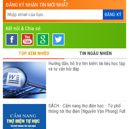
ĐĂNG KÝ NHẬN TIN MỚI NHẤT
Kết nối & Chia sẻ:
TOP XEM NHIỀU
TIN NGẪU NHIÊN
Hướng dẫn, hỗ trợ tìm kiếm tài liệu học tập
và tư vấn hỏi đáp
SÁCH - Cẩm nang thợ điện học - Từ phổ
thông tới thợ điện (Nguyễn Văn Phong) Full