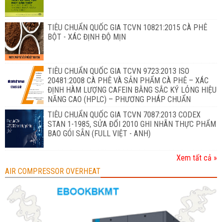
TIÊU CHUẨN QUỐC GIA TCVN 10821:2015 CÀ PHÊ
BỘT - XÁC ĐỊNH ĐỘ MỊN
TIÊU CHUẨN QUỐC GIA TCVN 9723:2013 ISO
20481:2008 CÀ PHÊ VÀ SẢN PHẨM CÀ PHÊ – XÁC
ĐỊNH HÀM LƯỢNG CAFEIN BẰNG SẮC KÝ LỎNG HIỆU
NĂNG CAO (HPLC) – PHƯƠNG PHÁP CHUẨN
TIÊU CHUẨN QUỐC GIA TCVN 7087:2013 CODEX
STAN 1-1985, SỬA ĐỔI 2010 GHI NHÃN THỰC PHẨM
BAO GÓI SẴN (FULL VIỆT - ANH)
Xem tất cả »
AIR COMPRESSOR OVERHEAT