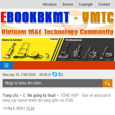
Introduce
Service
Copyright
Contact
Hôm nay:
T6,
7
/
08
/
2026
06
:
08:22
TRANG CHỦ
Trang chủ
C. Bài giảng kỹ thuật
TỔNG HỢP - Bản vẽ autocad lò
Bài giảng kỹ thuật
nung sấy tuynel thanh lăn nung gốm sứ (Full)
Ngành Nhiệt lạnh
Luận văn kỹ thuật
13 thg 6, 2025
|
15:34