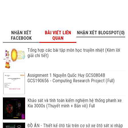
NHẬN XÉT
BÀI VIẾT LIÊN
NHẬN XÉT BLOGSPOT(0)
FACEBOOK
QUAN
Tổng hợp các bài tập môn học truyền nhiệt (Kèm lờì
giải chi tiết)
Assignment 1 Nguyễn Quốc Huy GCS0804B
GCS190656 - Computing Research Project (Full)
Khảo sát và tính toán kiểm nghiệm hệ thống phanh xe
Kia 3000s (Thuyết minh + Bản vẽ) Full
ĐỒ ÁN - Thiết kế ôtô tải trên cơ sở xe ôtô sát xi nhập