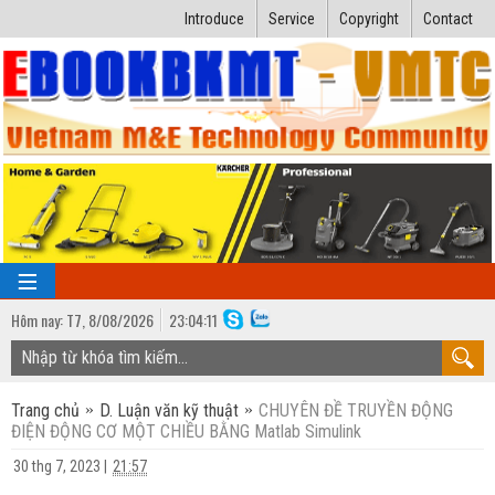
Introduce
Service
Copyright
Contact
Hôm nay:
T7,
8
/
08
/
2026
23
:
04:12
TRANG CHỦ
Trang chủ
D. Luận văn kỹ thuật
CHUYÊN ĐỀ TRUYỀN ĐỘNG
Bài giảng kỹ thuật
ĐIỆN ĐỘNG CƠ MỘT CHIỀU BẰNG Matlab Simulink
Ngành Nhiệt lạnh
Luận văn kỹ thuật
30 thg 7, 2023
|
21:57