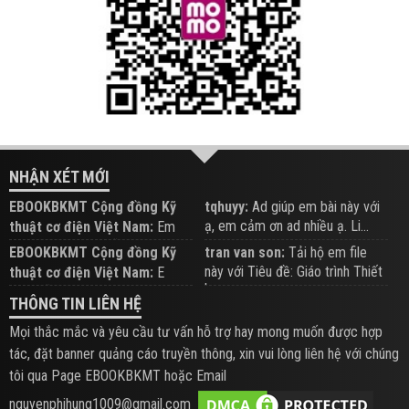
NHẬN XÉT MỚI
EBOOKBKMT Cộng đồng Kỹ
tqhuyy:
Ad giúp em bài này với
ạ, em cảm ơn ad nhiều ạ. Li...
thuật cơ điện Việt Nam:
Em
đăng trên Group hỗ trợ nhé
EBOOKBKMT Cộng đồng Kỹ
tran van son:
Tải hộ em file
này với Tiêu đề: Giáo trình Thiết
thuật cơ điện Việt Nam:
E
b...
xem hỗ trợ trên Group
THÔNG TIN LIÊN HỆ
Mọi thắc mắc và yêu cầu tư vấn hỗ trợ hay mong muốn được hợp
tác, đặt banner quảng cáo truyền thông, xin vui lòng liên hệ với chúng
tôi qua Page EBOOKBKMT hoặc Email
nguyenphihung1009@gmail.com