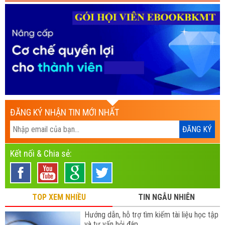
ĐĂNG KÝ NHẬN TIN MỚI NHẤT
Kết nối & Chia sẻ:
TOP XEM NHIỀU
TIN NGẪU NHIÊN
Hướng dẫn, hỗ trợ tìm kiếm tài liệu học tập
và tư vấn hỏi đáp