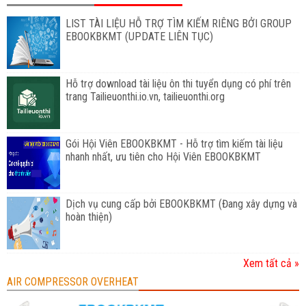
LIST TÀI LIỆU HỖ TRỢ TÌM KIẾM RIÊNG BỞI GROUP
EBOOKBKMT (UPDATE LIÊN TỤC)
Hỗ trợ download tài liệu ôn thi tuyển dụng có phí trên
trang Tailieuonthi.io.vn, tailieuonthi.org
Gói Hội Viên EBOOKBKMT - Hỗ trợ tìm kiếm tài liệu
nhanh nhất, ưu tiên cho Hội Viên EBOOKBKMT
Dịch vụ cung cấp bởi EBOOKBKMT (Đang xây dựng và
hoàn thiện)
Xem tất cả »
AIR COMPRESSOR OVERHEAT