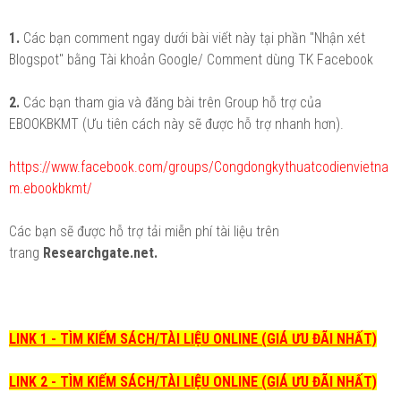
1.
Các bạn comment ngay dưới bài viết này tại phần "Nhận xét
Blogspot" bằng Tài khoản Google/ Comment dùng TK Facebook
2.
Các bạn tham gia và đăng bài trên Group hỗ trợ của
EBOOKBKMT (Ưu tiên cách này sẽ được hỗ trợ nhanh hơn).
https://www.facebook.com/groups/Congdongkythuatcodienvietna
m.ebookbkmt/
Các bạn sẽ được hỗ trợ tải miễn phí tài liệu trên
trang
Researchgate.net.
LINK 1 - TÌM KIẾM SÁCH/TÀI LIỆU ONLINE (GIÁ ƯU ĐÃI NHẤT)
LINK 2 - TÌM KIẾM SÁCH/TÀI LIỆU ONLINE (GIÁ ƯU ĐÃI NHẤT)