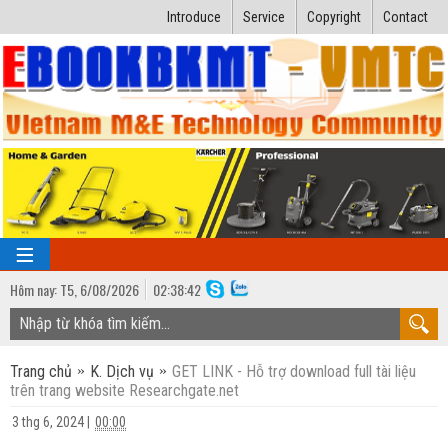
Introduce
Service
Copyright
Contact
Hôm nay:
T5,
6
/
08
/
2026
02
:
38:43
TRANG CHỦ
Trang chủ
K. Dịch vụ
GET LINK - Hỗ trợ download full tài liệu
Bài giảng kỹ thuật
trên trang website Researchgate.net
Ngành Nhiệt lạnh
Luận văn kỹ thuật
3 thg 6, 2024
|
00:00