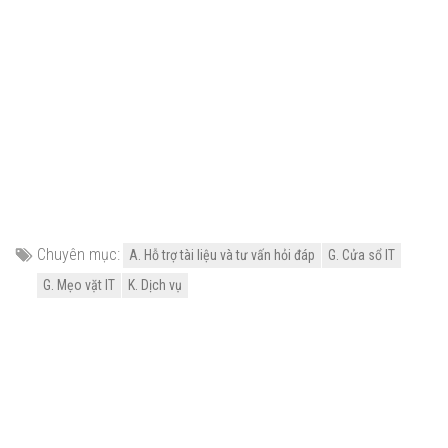
Chuyên mục:
A. Hỗ trợ tài liệu và tư vấn hỏi đáp
G. Cửa sổ IT
G. Mẹo vặt IT
K. Dịch vụ