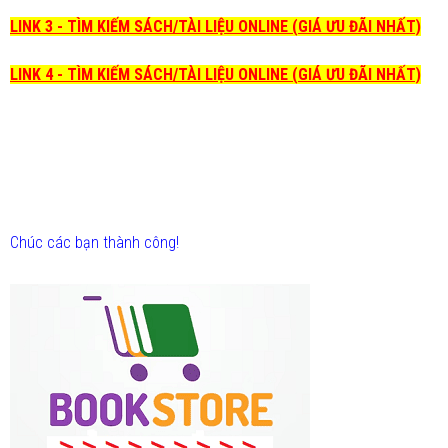
LINK 3 - TÌM KIẾM SÁCH/TÀI LIỆU ONLINE (GIÁ ƯU ĐÃI NHẤT)
LINK 4 - TÌM KIẾM SÁCH/TÀI LIỆU ONLINE (GIÁ ƯU ĐÃI NHẤT)
Chúc các bạn thành công!