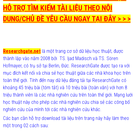
HỖ TRỢ TÌM KIẾM TÀI LIỆU THEO NỘI
DUNG/CHỦ ĐỀ YÊU CẦU NGAY TẠI ĐÂY > > >
Researchgate.net
là một trang cơ sở dữ liệu học thuật, được
thành lập vào năm 2008 bởi TS. Ijad Madisch và TS. Sören
Hofmayer, có trụ sở tại Berlin, Đức. ResearchGate được tạo ra với
mục đích kết nối và chia sẻ học thuật giữa các nhà khoa học trên
toàn thế giới. Tính đến nay dữ liệu đăng tải tại ResearchGate có
khoảng 45 triệu bài (tóm tắt) và 10 triệu bài (toàn văn) với hơn 8
triệu thành viên là các nhà nghiên cứu trên toàn thế giới. Mạng lưới
học thuật này cho phép các nhà nghiên cứu chia sẻ các công bố
nghiên cứu của mình tới các nhà nghiên cứu khác.
Các bạn cần hỗ trợ download tài liệu trên trang này hãy làm theo
một trong 02 cách sau: