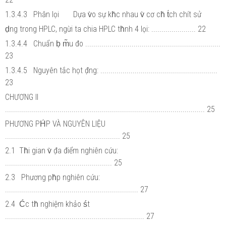
1.3.4.3 Phân lọi Dựa v̀o sự kh́c nhau v̀ cơ ch́ t́ch chít sử
ḍng trong HPLC, ngừi ta chia HPLC th̀nh 4 lọi: ...................... 22
1.3.4.4 Chuẩn ḅ m̃u đo ...................................................................
23
1.3.4.5 Nguyên tắc họt đ̣ng: ..........................................................
23
CHƯƠNG II
................................................................................................... 25
PHƯƠNG PH́P VÀ NGUYÊN LIỆU
......................................................... 25
2.1 Th̀i gian v̀ đ̣a điểm nghiên cứu:
..................................................... 25
2.3 Phương ph́p nghiên cứu:
.................................................................. 27
2.4 Ćc th́ nghiệm khảo śt
..................................................................... 27