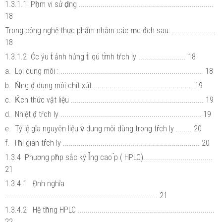
1.3.1.1 Pḥm vi sử ḍng ....................................................................
18
Trong công nghệ thực phẩm nhằm các ṃc đ́ch sau: ......................
18
1.3.1.2 Ćc ýu t́ ảnh hửng t́i qú tr̀nh tŕch ly ........................ 18
a. Lọi dung môi : ........................................................................ 18
b. Ǹng đ̣ dung môi chít xút................................................... 19
c. Ḱch thức vật liệu ................................................................... 19
d. Nhiệt đ̣ tŕch ly ....................................................................... 19
e. Tỷ lệ gĩa nguyên liệu v̀ dung môi dùng trong tŕch ly ........ 20
f. Th̀i gian tŕch ly ..................................................................... 20
1.3.4 Phương ph́p sắc ký l̉ng cao ́p ( HPLC)...................................
21
1.3.4.1 Đ̣nh nghĩa
............................................................................. 21
1.3.4.2 Hệ th́ng HPLC .....................................................................
22