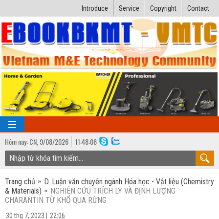
Introduce
Service
Copyright
Contact
Hôm nay:
CN,
9
/
08
/
2026
11
:
48:06
TRANG CHỦ
Trang chủ
D. Luận văn chuyên ngành Hóa học - Vật liệu (Chemistry
Bài giảng kỹ thuật
& Materials)
NGHIÊN CỨU TRÍCH LY VÀ ĐỊNH LƯỢNG
CHARANTIN TỪ KHỔ QUA RỪNG
Ngành Nhiệt lạnh
Luận văn kỹ thuật
30 thg 7, 2023
|
22:06