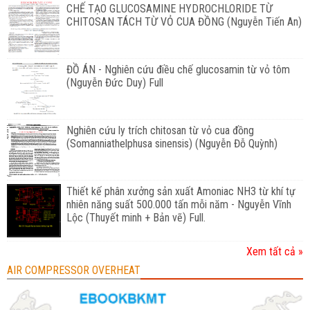
CHẾ TẠO GLUCOSAMINE HYDROCHLORIDE TỪ
CHITOSAN TÁCH TỪ VỎ CUA ĐỒNG (Nguyễn Tiến An)
ĐỒ ÁN - Nghiên cứu điều chế glucosamin từ vỏ tôm
(Nguyễn Đức Duy) Full
Nghiên cứu ly trích chitosan từ vỏ cua đồng
(Somanniathelphusa sinensis) (Nguyễn Đỗ Quỳnh)
Thiết kế phân xưởng sản xuất Amoniac NH3 từ khí tự
nhiên năng suất 500.000 tấn mỗi năm - Nguyễn Vĩnh
Lộc (Thuyết minh + Bản vẽ) Full.
Xem tất cả »
AIR COMPRESSOR OVERHEAT