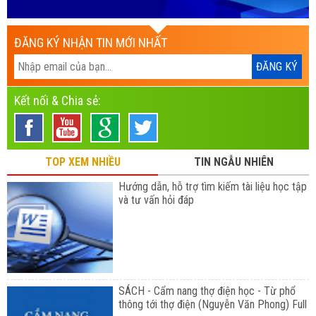
ĐĂNG KÝ NHẬN TIN MỚI NHẤT
Kết nối & Chia sẻ:
TOP XEM NHIỀU
TIN NGẪU NHIÊN
Hướng dẫn, hỗ trợ tìm kiếm tài liệu học tập
và tư vấn hỏi đáp
SÁCH - Cẩm nang thợ điện học - Từ phổ
thông tới thợ điện (Nguyễn Văn Phong) Full