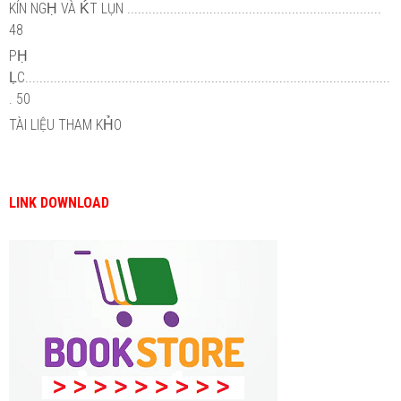
KÍN NGḤ VÀ ḰT LỤN .......................................................................
48
PḤ
ḶC......................................................................................................
. 50
TÀI LIỆU THAM KH̉O
LINK DOWNLOAD