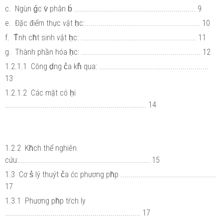
c. Ngùn ǵc v̀ phân b́ ............................................................. 9
e. Đặc điểm thực vật ḥc:.......................................................... 10
f. T́nh ch́t sinh vật ḥc: .......................................................... 11
g. Thành phần hóa ḥc: ............................................................ 12
1.2.1.1 Công ḍng c̉a kh̉ qua: .......................................................
13
1.2.1.2 Các mặt có ḥi
....................................................................... 14
1.2.2 Kh́ch thể nghiên
cứu:.................................................................. 15
1.3 Cơ s̉ lý thuýt c̉a ćc phương ph́p ................................................
17
1.3.1 Phương ph́p tŕch ly
.................................................................... 17