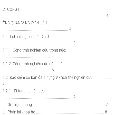
CHƯƠNG I :
.................................................................................................... 4
T̉NG QUAN V̀ NGUYÊN LIỆU
................................................................ 4
1.1 Ḷch sử nghiên cứu v́n đ̀
.................................................................... 4
1.1.1 Công tr̀nh nghiên cứu trong nức:
............................................... 4
1.1.2 Công tr̀nh nghiên cứu nức ngòi:
............................................... 6
1.2 Đặc điểm cơ bản c̉a đ́i tựng v̀ kh́ch thể nghiên cứu...................
7
1.2.1 Đ́i tựng nghiên cứu:
.................................................................... 7
a. Gíi thiệu chung ...................................................................... 7
b. Phân lọi khoa ḥc .................................................................. 8