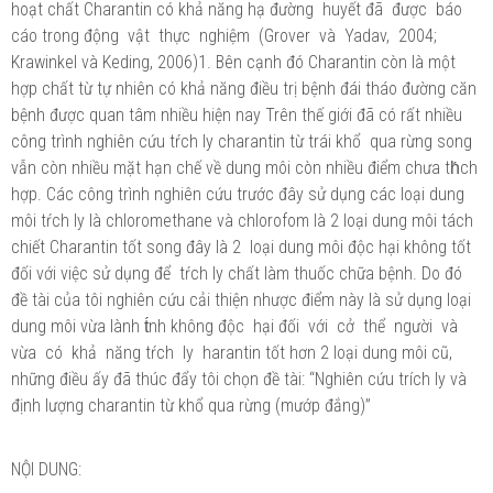
hoạt chất Charantin có khả năng hạ đường huyết đã được báo
cáo trong động vật thực nghiệm (Grover và Yadav, 2004;
Krawinkel và Keding, 2006)1. Bên cạnh đó Charantin còn là một
hợp chất từ tự nhiên có khả năng điều trị bệnh đái tháo đường căn
bệnh được quan tâm nhiều hiện nay Trên thế giới đã có rất nhiều
công trình nghiên cứu tŕch ly charantin từ trái khổ qua rừng song
vẫn còn nhiều mặt hạn chế về dung môi còn nhiều điểm chưa th́ch
hợp. Các công trình nghiên cứu trước đây sử dụng các loại dung
môi tŕch ly là chloromethane và chlorofom là 2 loại dung môi tách
chiết Charantin tốt song đây là 2 loại dung môi độc hại không tốt
đối với việc sử dụng để tŕch ly chất làm thuốc chữa bệnh. Do đó
đề tài của tôi nghiên cứu cải thiện nhược điểm này là sử dụng loại
dung môi vừa lành t́nh không độc hại đối với cở thể người và
vừa có khả năng tŕch ly harantin tốt hơn 2 loại dung môi cũ,
những điều ấy đã thúc đẩy tôi chọn đề tài: “Nghiên cứu trích ly và
định lượng charantin từ khổ qua rừng (mướp đắng)”
NỘI DUNG: