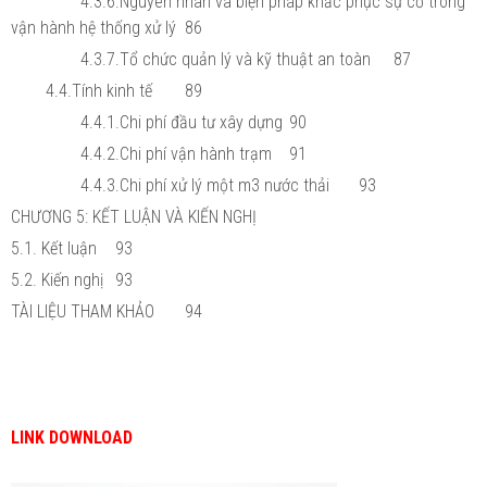
4.3.6.Nguyên nhân và biện pháp khắc phục sự cố trong
vận hành hệ thống xử lý
86
4.3.7.Tổ chức quản lý và kỹ thuật an toàn
87
4.4.Tính kinh tế
89
4.4.1.Chi phí đầu tư xây dựng
90
4.4.2.Chi phí vận hành trạm
91
4.4.3.Chi phí xử lý một m3 nước thải
93
CHƯƠNG 5: KẾT LUẬN VÀ KIẾN NGHỊ
5.1. Kết luận
93
5.2. Kiến nghị
93
TÀI LIỆU THAM KHẢO
94
LINK DOWNLOAD