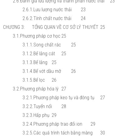
2.6.Đánh giá lưu lượng và thành phần nước thải
23
2.6.1.Lưu lượng nước thải
23
2.6.2.Tính chất nước thải
24
CHƯƠNG 3: TỔNG QUAN VỀ CƠ SỞ LÝ THUYẾT
25
3.1.Phương pháp cơ học
25
3.1.1.Song chất rác
25
3.1.2.Bể lắng cát
25
3.1.3.Bể lắng
25
3.1.4.Bể vớt dầu mỡ
26
3.1.5.Bể lọc
26
3.2.Phương pháp hóa lý
27
3.2.1.Phương pháp keo tụ và đông tụ
27
3.2.2.Tuyển nổi
28
3.2.3.Hấp phụ
29
3.2.4.Phương pháp trao đổi ion
29
3.2.5.Các quá trình tách bằng màng
30