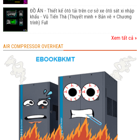
ĐỒ ÁN - Thiết kế ôtô tải trên cơ sở xe ôtô sát xi nhập
khẩu - Vũ Tiến Thà (Thuyết minh + Bản vẽ + Chương
trình) Full
Xem tất cả »
AIR COMPRESSOR OVERHEAT