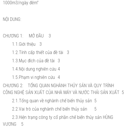
1000m3/ngày đêm”
NỘI DUNG:
CHƯƠNG 1: MỞ ĐẦU
3
1.1.Giới thiệu
3
1.2.Tính cấp thiết của đề tài
3
1.3.Mục đích của đề tài
3
1.4.Nội dung nghiên cứu
4
1.5.Phạm vi nghiên cứu
4
CHƯƠNG 2: TỔNG QUAN NGHÀNH THỦY SẢN VÀ QUY TRÌNH
CÔNG NGHỆ SẢN XUẤT CỦA NHÀ MÁY VÀ NƯỚC THẢI SẢN XUẤT
5
2.1.Tổng quan về nghành chế biến thủy sản
5
2.2.Vai trò của nghành chế biến thủy sản
5
2.3.Hiện trạng công ty cổ phần chế biến thủy sản HÙNG
VƯƠNG
5