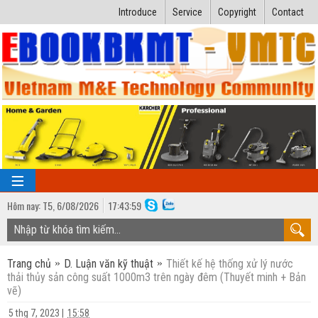
Introduce
Service
Copyright
Contact
Hôm nay:
T5,
6
/
08
/
2026
17
:
44:00
TRANG CHỦ
Trang chủ
D. Luận văn kỹ thuật
Thiết kế hệ thống xử lý nước
Bài giảng kỹ thuật
thải thủy sản công suất 1000m3 trên ngày đêm (Thuyết minh + Bản
vẽ)
Ngành Nhiệt lạnh
Luận văn kỹ thuật
5 thg 7, 2023
|
15:58