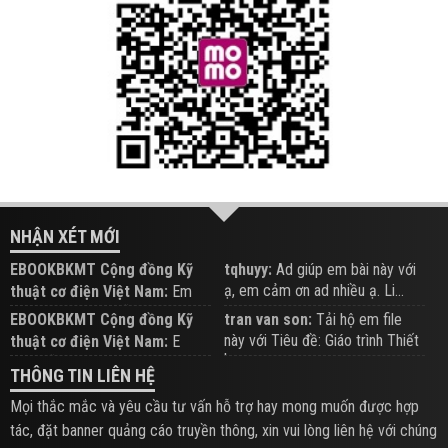
NHẬN XÉT MỚI
EBOOKBKMT Cộng đồng Kỹ
tqhuyy:
Ad giúp em bài này với
ạ, em cảm ơn ad nhiều ạ. Li...
thuật cơ điện Việt Nam:
Em
đăng trên Group hỗ trợ nhé
EBOOKBKMT Cộng đồng Kỹ
tran van son:
Tải hộ em file
này với Tiêu đề: Giáo trình Thiết
thuật cơ điện Việt Nam:
E
b...
xem hỗ trợ trên Group
THÔNG TIN LIÊN HỆ
Mọi thắc mắc và yêu cầu tư vấn hỗ trợ hay mong muốn được hợp
tác, đặt banner quảng cáo truyền thông, xin vui lòng liên hệ với chúng