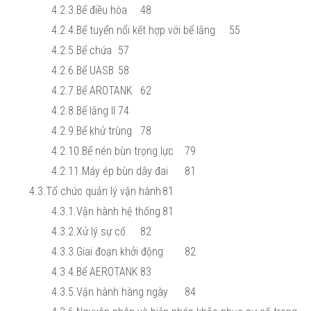
4.2.3.Bể điều hòa
48
4.2.4.Bể tuyển nổi kết hợp với bể lắng
55
4.2.5.Bể chứa
57
4.2.6.Bể UASB
58
4.2.7.Bể AROTANK
62
4.2.8.Bể lắng II
74
4.2.9.Bể khử trùng
78
4.2.10.Bể nén bùn trọng lực
79
4.2.11.Máy ép bùn dây đai
81
4.3.Tổ chức quản lý vận hành
81
4.3.1.Vận hành hệ thống
81
4.3.2.Xử lý sự cố
82
4.3.3.Giai đoạn khởi động
82
4.3.4.Bể AEROTANK
83
4.3.5.Vận hành hàng ngày
84