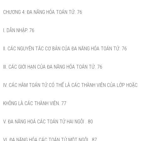
CHƯƠNG 4: ĐA NĂNG HÓA TOÁN TỬ. 76
I. DẪN NHẬP. 76
II. CÁC NGUYÊN TẮC CƠ BẢN CỦA ĐA NĂNG HÓA TOÁN TỬ. 76
III. CÁC GIỚI HẠN CỦA ĐA NĂNG HÓA TOÁN TỬ. 76
IV. CÁC HÀM TOÁN TỬ CÓ THỂ LÀ CÁC THÀNH VIÊN CỦA LỚP HOẶC
KHÔNG LÀ CÁC THÀNH VIÊN. 77
V. ĐA NĂNG HOÁ CÁC TOÁN TỬ HAI NGÔI . 80
VI. ĐA NĂNG HÓA CÁC TOÁN TỬ MỘT NGÔI . 87