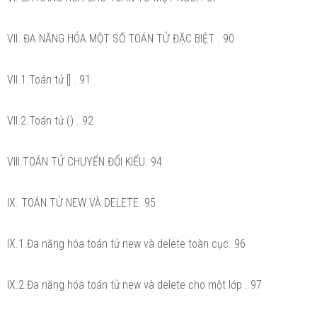
VII. ĐA NĂNG HÓA MỘT SỐ TOÁN TỬ ĐẶC BIỆT . 90
VII.1.Toán tử [] . 91
VII.2.Toán tử () . 92
VIII.TOÁN TỬ CHUYỂN ĐỔI KIỂU. 94
IX. TOÁN TỬ NEW VÀ DELETE. 95
IX.1.Đa năng hóa toán tử new và delete toàn cục. 96
IX.2.Đa năng hóa toán tử new và delete cho một lớp . 97