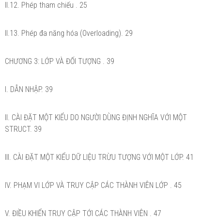
II.12. Phép tham chiếu . 25
II.13. Phép đa năng hóa (Overloading). 29
CHƯƠNG 3: LỚP VÀ ĐỐI TƯỢNG . 39
I. DẪN NHẬP. 39
II. CÀI ĐẶT MỘT KIỂU DO NGƯỜI DÙNG ĐỊNH NGHĨA VỚI MỘT
STRUCT. 39
III. CÀI ĐẶT MỘT KIỂU DỮ LIỆU TRỪU TƯỢNG VỚI MỘT LỚP. 41
IV. PHẠM VI LỚP VÀ TRUY CẬP CÁC THÀNH VIÊN LỚP . 45
V. ĐIỀU KHIỂN TRUY CẬP TỚI CÁC THÀNH VIÊN . 47