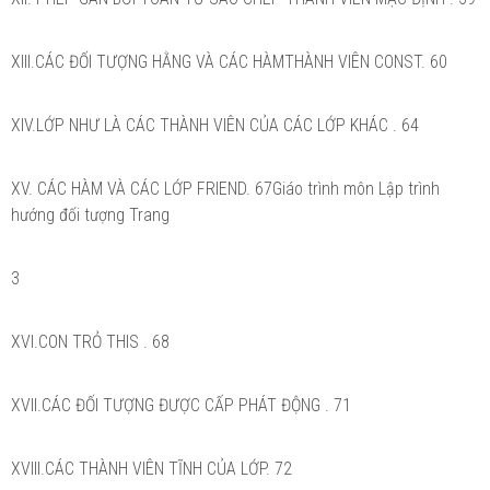
XIII.CÁC ĐỐI TƯỢNG HẰNG VÀ CÁC HÀMTHÀNH VIÊN CONST. 60
XIV.LỚP NHƯ LÀ CÁC THÀNH VIÊN CỦA CÁC LỚP KHÁC . 64
XV. CÁC HÀM VÀ CÁC LỚP FRIEND. 67Giáo trình môn Lập trình
hướng đối tượng Trang
3
XVI.CON TRỎ THIS . 68
XVII.CÁC ĐỐI TƯỢNG ĐƯỢC CẤP PHÁT ĐỘNG . 71
XVIII.CÁC THÀNH VIÊN TĨNH CỦA LỚP. 72