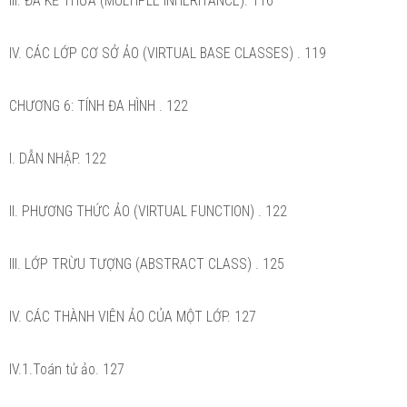
III. ĐA KẾ THỪA (MULTIPLE INHERITANCE). 116
IV. CÁC LỚP CƠ SỞ ẢO (VIRTUAL BASE CLASSES) . 119
CHƯƠNG 6: TÍNH ĐA HÌNH . 122
I. DẪN NHẬP. 122
II. PHƯƠNG THỨC ẢO (VIRTUAL FUNCTION) . 122
III. LỚP TRỪU TƯỢNG (ABSTRACT CLASS) . 125
IV. CÁC THÀNH VIÊN ẢO CỦA MỘT LỚP. 127
IV.1.Toán tử ảo. 127