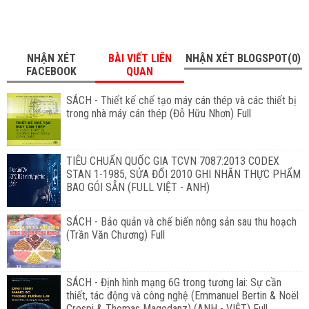
NHẬN XÉT
BÀI VIẾT LIÊN
NHẬN XÉT BLOGSPOT(0)
FACEBOOK
QUAN
SÁCH - Thiết kế chế tạo máy cán thép và các thiết bị
trong nhà máy cán thép (Đỗ Hữu Nhơn) Full
TIÊU CHUẨN QUỐC GIA TCVN 7087:2013 CODEX
STAN 1-1985, SỬA ĐỔI 2010 GHI NHÃN THỰC PHẨM
BAO GÓI SẴN (FULL VIỆT - ANH)
SÁCH - Bảo quản và chế biến nông sản sau thu hoạch
(Trần Văn Chương) Full
SÁCH - Định hình mạng 6G trong tương lai: Sự cần
thiết, tác động và công nghệ (Emmanuel Bertin & Noël
Crespi & Thomas Magedanz) (ANH - VIỆT) Full