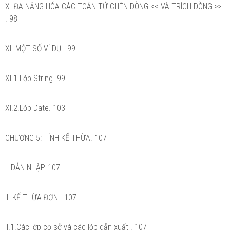
X. ĐA NĂNG HÓA CÁC TOÁN TỬ CHÈN DÒNG << VÀ TRÍCH DÒNG >>
. 98
XI. MỘT SỐ VÍ DỤ . 99
XI.1.Lớp String. 99
XI.2.Lớp Date. 103
CHƯƠNG 5: TÍNH KẾ THỪA. 107
I. DẪN NHẬP. 107
II. KẾ THỪA ĐƠN . 107
II.1.Các lớp cơ sở và các lớp dẫn xuất . 107