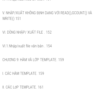
V. NHẬP/XUẤT KHÔNG ĐỊNH DẠNG VỚI READ(),GCOUNT() VÀ
WRITE() 151
VI. DÒNG NHẬP/ XUẤT FILE . 152
VI.1.Nhập/xuất file văn bản . 154
CHƯƠNG 9: HÀM VÀ LỚP TEMPLATE. 159
I. CÁC HÀM TEMPLATE. 159
II. CÁC LớP TEMPLATE. 161