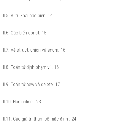
II.5. Vị trí khai báo biến. 14
II.6. Các biến const. 15
II.7. Về struct, union và enum. 16
II.8. Toán tử định phạm vi . 16
II.9. Toán tử new và delete. 17
II.10. Hàm inline . 23
II.11. Các giá trị tham số mặc định . 24