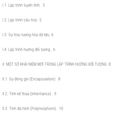
I.1. Lập trình tuyến tính . 5
I.2. Lập trình cấu trúc. 5
I.3. Sự trừu tượng hóa dữ liệu. 6
I.4. Lập trình hướng đối tượng . 6
II. MỘT SỐ KHÁI NIỆM MỚI TRONG LẬP TRÌNH HƯỚNG ĐỐI TƯỢNG. 8
II.1. Sự đóng gói (Encapsulation) . 8
II.2. Tính kế thừa (Inheritance) . 9
II.3. Tính đa hình (Polymorphism) . 10