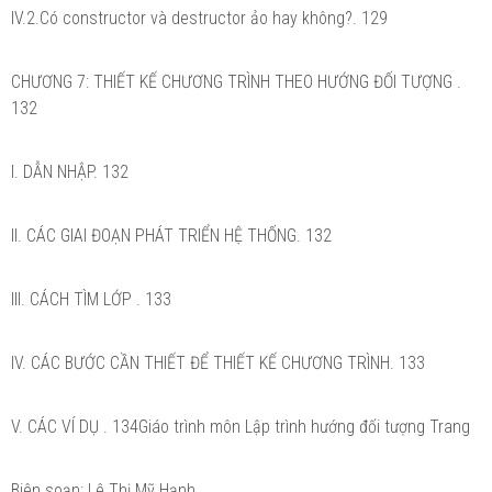
IV.2.Có constructor và destructor ảo hay không?. 129
CHƯƠNG 7: THIẾT KẾ CHƯƠNG TRÌNH THEO HƯỚNG ĐỐI TƯỢNG .
132
I. DẪN NHẬP. 132
II. CÁC GIAI ĐOẠN PHÁT TRIỂN HỆ THỐNG. 132
III. CÁCH TÌM LỚP . 133
IV. CÁC BƯỚC CẦN THIẾT ĐỂ THIẾT KẾ CHƯƠNG TRÌNH. 133
V. CÁC VÍ DỤ . 134Giáo trình môn Lập trình hướng đối tượng Trang
Biên soạn: Lê Thị Mỹ Hạnh