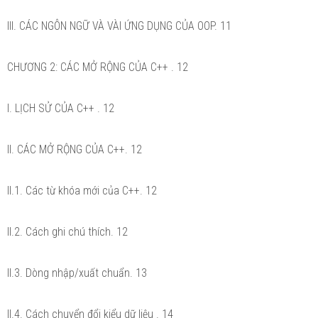
III. CÁC NGÔN NGỮ VÀ VÀI ỨNG DỤNG CỦA OOP. 11
CHƯƠNG 2: CÁC MỞ RỘNG CỦA C++ . 12
I. LỊCH SỬ CỦA C++ . 12
II. CÁC MỞ RỘNG CỦA C++. 12
II.1. Các từ khóa mới của C++. 12
II.2. Cách ghi chú thích. 12
II.3. Dòng nhập/xuất chuẩn. 13
II.4. Cách chuyển đổi kiểu dữ liệu . 14