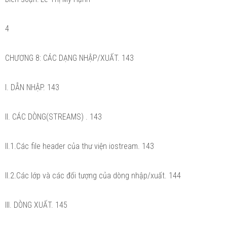
4
CHƯƠNG 8: CÁC DẠNG NHẬP/XUẤT. 143
I. DẪN NHẬP. 143
II. CÁC DÒNG(STREAMS) . 143
II.1.Các file header của thư viện iostream. 143
II.2.Các lớp và các đối tượng của dòng nhập/xuất. 144
III. DÒNG XUẤT. 145