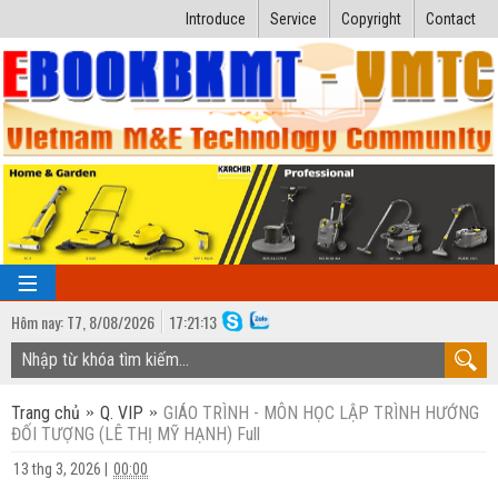
Introduce
Service
Copyright
Contact
Hôm nay:
T7,
8
/
08
/
2026
17
:
21:14
TRANG CHỦ
Trang chủ
Q. VIP
GIÁO TRÌNH - MÔN HỌC LẬP TRÌNH HƯỚNG
Bài giảng kỹ thuật
ĐỐI TƯỢNG (LÊ THỊ MỸ HẠNH) Full
Ngành Nhiệt lạnh
Luận văn kỹ thuật
13 thg 3, 2026
|
00:00