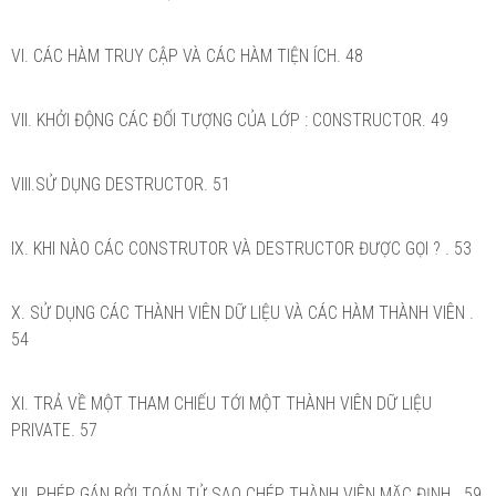
VI. CÁC HÀM TRUY CẬP VÀ CÁC HÀM TIỆN ÍCH. 48
VII. KHỞI ĐỘNG CÁC ĐỐI TƯỢNG CỦA LỚP : CONSTRUCTOR. 49
VIII.SỬ DỤNG DESTRUCTOR. 51
IX. KHI NÀO CÁC CONSTRUTOR VÀ DESTRUCTOR ĐƯỢC GỌI ? . 53
X. SỬ DỤNG CÁC THÀNH VIÊN DỮ LIỆU VÀ CÁC HÀM THÀNH VIÊN .
54
XI. TRẢ VỀ MỘT THAM CHIẾU TỚI MỘT THÀNH VIÊN DỮ LIỆU
PRIVATE. 57
XII. PHÉP GÁN BỞI TOÁN TỬ SAO CHÉP THÀNH VIÊN MẶC ĐỊNH . 59