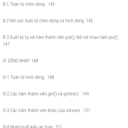
III.1.Toán tử chèn dòng . 145
III.2.Nối các toán tử chèn dòng và trích dòng. 146
III.3.Xuất ký tự với hàm thành viên put(); Nối với nhau hàm put() .
147
IV. DÒNG NHẬP. 148
IV.1.Toán tử trích dòng:. 148
IV.2.Các hàm thành viên get() và getline() . 149
IV.3.Các hàm thành viên khác của istream . 151
IV.4.Nhập/xuất kiểu an toàn. 151