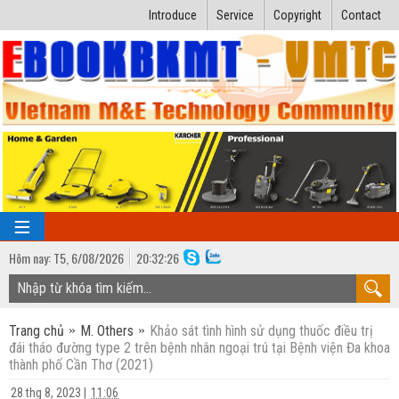
Introduce
Service
Copyright
Contact
Hôm nay:
T5,
6
/
08
/
2026
20
:
32:27
TRANG CHỦ
Trang chủ
M. Others
Khảo sát tình hình sử dụng thuốc điều trị
Bài giảng kỹ thuật
đái tháo đường type 2 trên bệnh nhân ngoại trú tại Bệnh viện Đa khoa
thành phố Cần Thơ (2021)
Ngành Nhiệt lạnh
Luận văn kỹ thuật
28 thg 8, 2023
|
11:06