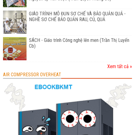
GIÁO TRÌNH MÔ ĐUN SƠ CHẾ VÀ BẢO QUẢN QUẢ -
NGHỀ SƠ CHẾ BẢO QUẢN RAU, CỦ, QUẢ
SÁCH - Giáo trình Công nghệ lên men (Trần Thị Luyến
Cb)
Xem tất cả »
AIR COMPRESSOR OVERHEAT