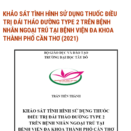
Ngành Tài chính - Ngân hàng
Ngành Quản trị kinh doanh
KHẢO SÁT TÌNH HÌNH SỬ DỤNG THUỐC ĐIỀU
TRỊ ĐÁI THÁO ĐƯỜNG TYPE 2 TRÊN BỆNH
Khác
Ngành Tài chính - Ngân hàng
NHÂN NGOẠI TRÚ TẠI BỆNH VIỆN ĐA KHOA
Bài giảng xã hội
Khác
THÀNH PHỐ CẦN THƠ (2021)
Chính trị - Tư tưởng
Luận văn xã hội
Lịch sử - Văn hóa
Chính trị - Tư tưởng
Tâm lý học
Lịch sử - Văn hóa
Khác
Tâm lý học
Khác