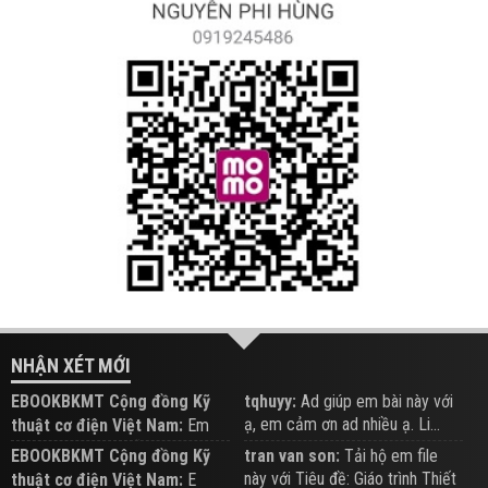
NHẬN XÉT MỚI
EBOOKBKMT Cộng đồng Kỹ
tqhuyy:
Ad giúp em bài này với
ạ, em cảm ơn ad nhiều ạ. Li...
thuật cơ điện Việt Nam:
Em
đăng trên Group hỗ trợ nhé
EBOOKBKMT Cộng đồng Kỹ
tran van son:
Tải hộ em file
này với Tiêu đề: Giáo trình Thiết
thuật cơ điện Việt Nam:
E