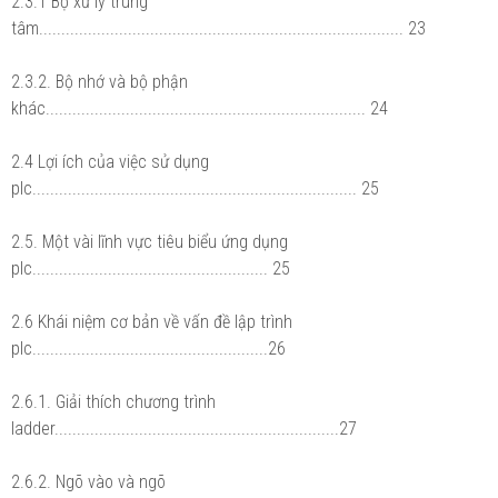
2.3.1 Bộ xử lý trung
tâm.................................................................................. 23
2.3.2. Bộ nhớ và bộ phận
khác........................................................................ 24
2.4 Lợi ích của việc sử dụng
plc......................................................................... 25
2.5. Một vài lĩnh vực tiêu biểu ứng dụng
plc..................................................... 25
2.6 Khái niệm cơ bản về vấn đề lập trình
plc.....................................................26
2.6.1. Giải thích chương trình
ladder................................................................27
2.6.2. Ngõ vào và ngõ