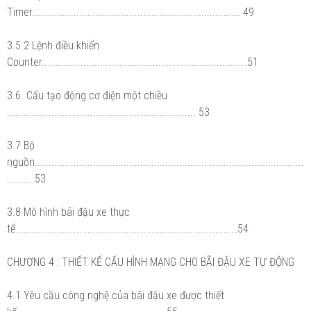
Timer........................................................................... 49
3.5.2 Lệnh điều khiển
Counter..........................................................................51
3.6. Cấu tạo động cơ điện một chiều
.................................................................... 53
3.7 Bộ
nguồn.................................................................................................
..........53
3.8 Mô hình bãi đậu xe thực
tế................................................................................54
CHƯƠNG 4 : THIẾT KẾ CẤU HÌNH MẠNG CHO BÃI ĐẬU XE TỰ ĐỘNG
4.1 Yêu cầu công nghệ của bãi đậu xe được thiết