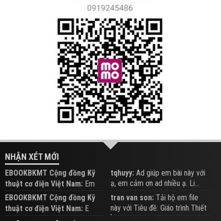
NHẬN XÉT MỚI
EBOOKBKMT Cộng đồng Kỹ
tqhuyy:
Ad giúp em bài này với
ạ, em cảm ơn ad nhiều ạ. Li...
thuật cơ điện Việt Nam:
Em
đăng trên Group hỗ trợ nhé
EBOOKBKMT Cộng đồng Kỹ
tran van son:
Tải hộ em file
này với Tiêu đề: Giáo trình Thiết
thuật cơ điện Việt Nam:
E
b...
xem hỗ trợ trên Group