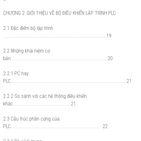
CHƯƠNG 2: GIỚI THIỆU VỀ BỘ ĐIỀU KHIỂN LẬP TRÌNH PLC
2.1 Đặc điểm bộ lập trình
..................................................................................19
2.2 Những khái niệm cơ
bản.............................................................................20
2.2.1 PC hay
PLC........................................................................................... 21
2.2.2 So sánh với các hệ thống điều khiển
khác............................................. 21
2.3 Cấu trúc phần cứng của
PLC........................................................................ 22