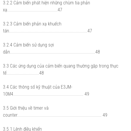
3.2.2 Cảm biến phát hiện những chùm tia phản
xạ...........................................47
3.2.3 Cảm biến phản xạ khuếch
tán...................................................................47
3.2.4 Cảm biến sử dụng sợi
dẫn.........................................................................48
3.3 Các ứng dụng của cảm biến quang thường gặp trong thực
tế............................48
3.4 Các thông số kỹ thuật của E3JM-
10M4............................................................ 49
3.5 Giới thiệu về timer và
counter........................................................................ 49
3.5.1 Lệnh điều khiển