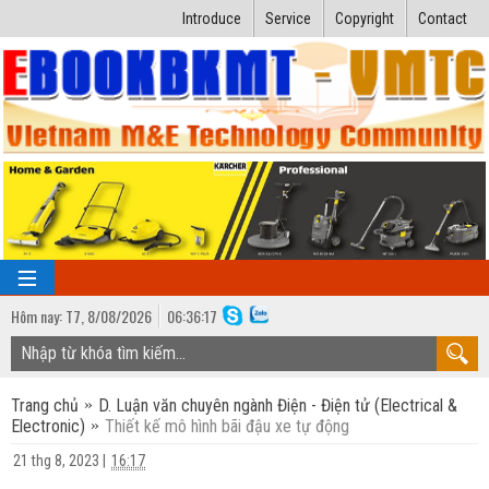
Introduce
Service
Copyright
Contact
Hôm nay:
T7,
8
/
08
/
2026
06
:
36:19
TRANG CHỦ
Trang chủ
D. Luận văn chuyên ngành Điện - Điện tử (Electrical &
Bài giảng kỹ thuật
Electronic)
Thiết kế mô hình bãi đậu xe tự động
Ngành Nhiệt lạnh
Luận văn kỹ thuật
21 thg 8, 2023
|
16:17