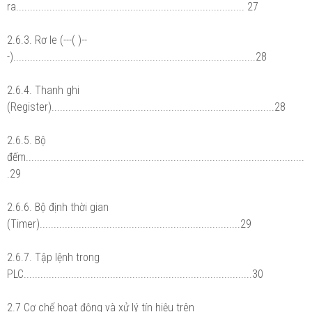
ra.................................................................................. 27
2.6.3. Rơ le (---( )--
-).......................................................................................28
2.6.4. Thanh ghi
(Register)................................................................................28
2.6.5. Bộ
đếm....................................................................................................
.29
2.6.6. Bộ định thời gian
(Timer)........................................................................29
2.6.7. Tập lệnh trong
PLC..................................................................................30
2.7 Cơ chế hoạt động và xử lý tín hiệu trên