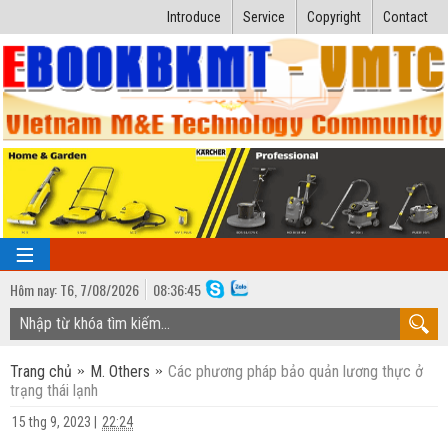
Introduce
Service
Copyright
Contact
Hôm nay:
T6,
7
/
08
/
2026
08
:
36:46
TRANG CHỦ
Trang chủ
M. Others
Các phương pháp bảo quản lương thực ở
Bài giảng kỹ thuật
trạng thái lạnh
Ngành Nhiệt lạnh
Luận văn kỹ thuật
15 thg 9, 2023
|
22:24