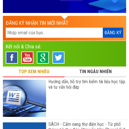
ĐĂNG KÝ NHẬN TIN MỚI NHẤT
Kết nối & Chia sẻ:
TOP XEM NHIỀU
TIN NGẪU NHIÊN
Hướng dẫn, hỗ trợ tìm kiếm tài liệu học tập
và tư vấn hỏi đáp
SÁCH - Cẩm nang thợ điện học - Từ phổ