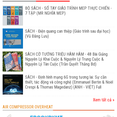
BỘ SÁCH - SỔ TAY GIÁO TRÌNH MEP THỰC CHIẾN -
7 TẬP (MR NGHĨA MEP)
SÁCH - Điện quang can thiệp (Giáo trình sau đại học)
(Vũ Đăng Lưu)
SÁCH CỜ TƯỚNG TRIỆU HÂM HÂM - 48 Bài Giảng
Nguyên Lý Khai Cuộc & Nguyên Lý Trung Cuộc &
Nguyên Lý Tàn Cuộc (Trần Quyết Thắng Bd)
SÁCH - Định hình mạng 6G trong tương lai: Sự cần
thiết, tác động và công nghệ (Emmanuel Bertin & Noël
Crespi & Thomas Magedanz) (ANH - VIỆT) Full
Xem tất cả »
AIR COMPRESSOR OVERHEAT