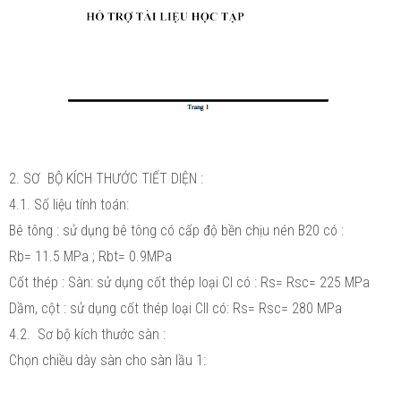
2. SƠ BỘ KÍCH THƯỚC TIẾT DIỆN :
4.1. Số liệu tính toán:
Bê tông : sử dụng bê tông có cấp độ bền chịu nén B20 có :
Rb= 11.5 MPa ; Rbt= 0.9MPa
Cốt thép : Sàn: sử dụng cốt thép loại CI có : Rs= Rsc= 225 MPa
Dầm, cột : sử dụng cốt thép loại CII có: Rs= Rsc= 280 MPa
4.2. Sơ bộ kích thước sàn :
Chọn chiều dày sàn cho sàn lầu 1: