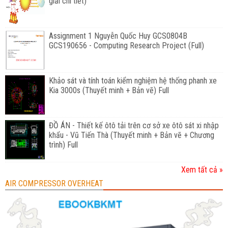
giải chi tiết)
Assignment 1 Nguyễn Quốc Huy GCS0804B
GCS190656 - Computing Research Project (Full)
Khảo sát và tính toán kiểm nghiệm hệ thống phanh xe
Kia 3000s (Thuyết minh + Bản vẽ) Full
ĐỒ ÁN - Thiết kế ôtô tải trên cơ sở xe ôtô sát xi nhập
khẩu - Vũ Tiến Thà (Thuyết minh + Bản vẽ + Chương
trình) Full
Xem tất cả »
AIR COMPRESSOR OVERHEAT