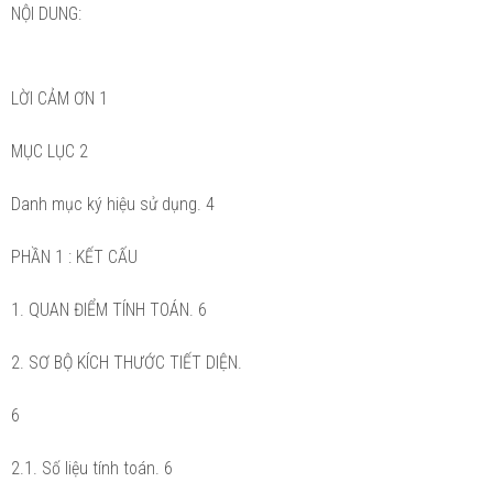
NỘI DUNG:
LỜI CẢM ƠN 1
MỤC LỤC 2
Danh mục ký hiệu sử dụng. 4
PHẦN 1 : KẾT CẤU
1. QUAN ĐIỂM TÍNH TOÁN. 6
2. SƠ BỘ KÍCH THƯỚC TIẾT DIỆN.
6
2.1. Số liệu tính toán. 6