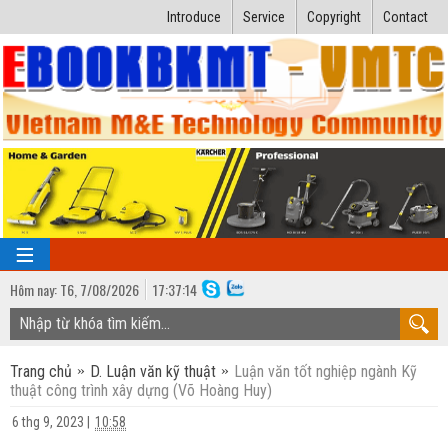
Introduce
Service
Copyright
Contact
Hôm nay:
T6,
7
/
08
/
2026
17
:
37:14
TRANG CHỦ
Trang chủ
D. Luận văn kỹ thuật
Luận văn tốt nghiệp ngành Kỹ
Bài giảng kỹ thuật
thuật công trình xây dựng (Võ Hoàng Huy)
Ngành Nhiệt lạnh
Luận văn kỹ thuật
6 thg 9, 2023
|
10:58