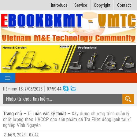
Introduce
Service
Copyright
Contact
Hôm nay:
T6,
7
/
08
/
2026
07
:
59:45
TRANG CHỦ
Trang chủ
D. Luận văn kỹ thuật
Xây dựng chương trình quản lý
Bài giảng kỹ thuật
chất lượng theo HACCP cho sản phẩm cá Tra Fillet đông lạnh tại xí
nghiệp Vĩnh Nguyên
Ngành Nhiệt lạnh
Luận văn kỹ thuật
2 thg 9, 2023
|
07:42