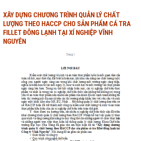
Ngành Tài chính - Ngân hàng
Ngành Quản trị kinh doanh
XÂY DỰNG CHƯƠNG TRÌNH QUẢN LÝ CHẤT
LƯỢNG THEO HACCP CHO SẢN PHẨM CÁ TRA
Khác
Ngành Tài chính - Ngân hàng
FILLET ĐÔNG LẠNH TẠI XÍ NGHIỆP VĨNH
Bài giảng xã hội
Khác
NGUYÊN
Chính trị - Tư tưởng
Luận văn xã hội
Lịch sử - Văn hóa
Chính trị - Tư tưởng
Tâm lý học
Lịch sử - Văn hóa
Khác
Tâm lý học
Khác