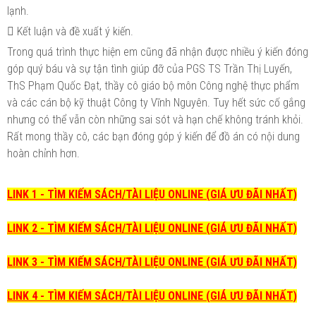
lạnh.
 Kết luận và đề xuất ý kiến.
Trong quá trình thực hiện em cũng đã nhận được nhiều ý kiến đóng
góp quý báu và sự tận tình giúp đỡ của PGS TS Trần Thị Luyến,
ThS Phạm Quốc Đạt, thầy cô giáo bộ môn Công nghệ thực phẩm
và các cán bộ kỹ thuật Công ty Vĩnh Nguyên. Tuy hết sức cố gắng
nhưng có thể vẫn còn những sai sót và hạn chế không tránh khỏi.
Rất mong thầy cô, các bạn đóng góp ý kiến để đồ án có nội dung
hoàn chỉnh hơn.
LINK 1 - TÌM KIẾM SÁCH/TÀI LIỆU ONLINE (GIÁ ƯU ĐÃI NHẤT)
LINK 2 - TÌM KIẾM SÁCH/TÀI LIỆU ONLINE (GIÁ ƯU ĐÃI NHẤT)
LINK 3 - TÌM KIẾM SÁCH/TÀI LIỆU ONLINE (GIÁ ƯU ĐÃI NHẤT)
LINK 4 - TÌM KIẾM SÁCH/TÀI LIỆU ONLINE (GIÁ ƯU ĐÃI NHẤT)