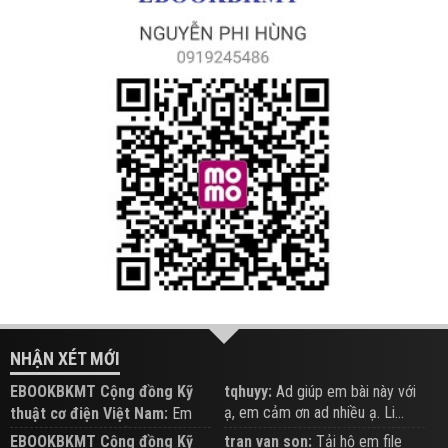
NHẬN XÉT MỚI
EBOOKBKMT Cộng đồng Kỹ
tqhuyy:
Ad giúp em bài này với
ạ, em cảm ơn ad nhiều ạ. Li...
thuật cơ điện Việt Nam:
Em
đăng trên Group hỗ trợ nhé
EBOOKBKMT Cộng đồng Kỹ
tran van son:
Tải hộ em file