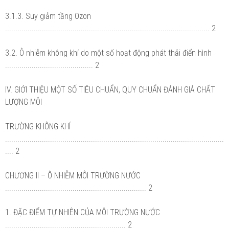
3.1.3. Suy giảm tầng Ozon
.................................................................................................... 2
3.2. Ô nhiễm không khí do một số hoạt động phát thải điển hình
........................................... 2
IV. GIỚI THIỆU MỘT SỐ TIÊU CHUẨN, QUY CHUẨN ĐÁNH GIÁ CHẤT
LƯỢNG MÔI
TRƯỜNG KHÔNG KHÍ
...........................................................................................................
.... 2
CHƯƠNG II – Ô NHIỄM MÔI TRƯỜNG NƯỚC
..................................................................... 2
1. ĐẶC ĐIỂM TỰ NHIÊN CỦA MÔI TRƯỜNG NƯỚC
........................................................... 2