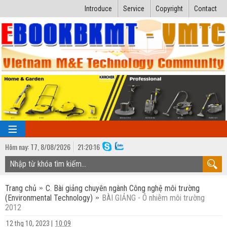
Introduce
Service
Copyright
Contact
Hôm nay:
T7,
8
/
08
/
2026
21
:
20:17
TRANG CHỦ
Trang chủ
C. Bài giảng chuyên ngành Công nghệ môi trường
Bài giảng kỹ thuật
(Environmental Technology)
BÀI GIẢNG - Ô nhiễm môi trường
2012
Ngành Nhiệt lạnh
Luận văn kỹ thuật
12 thg 10, 2023
|
10:09