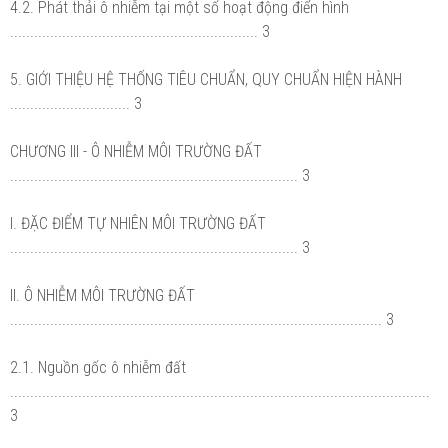
4.2. Phát thải ô nhiễm tại một số hoạt động điển hình
.............................................................. 3
5. GIỚI THIỆU HỆ THỐNG TIÊU CHUẨN, QUY CHUẨN HIỆN HÀNH
.............................. 3
CHƯƠNG III - Ô NHIỄM MÔI TRƯỜNG ĐẤT
........................................................................ 3
I. ĐẶC ĐIỂM TỰ NHIÊN MÔI TRƯỜNG ĐẤT
........................................................................ 3
II. Ô NHIỄM MÔI TRƯỜNG ĐẤT
............................................................................................. 3
2.1. Nguồn gốc ô nhiễm đất
.........................................................................................................
3