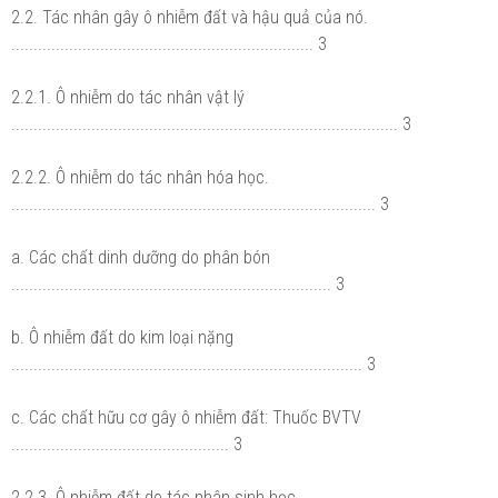
2.2. Tác nhân gây ô nhiễm đất và hậu quả của nó.
.................................................................... 3
2.2.1. Ô nhiễm do tác nhân vật lý
....................................................................................... 3
2.2.2. Ô nhiễm do tác nhân hóa học.
.................................................................................. 3
a. Các chất dinh dưỡng do phân bón
........................................................................ 3
b. Ô nhiễm đất do kim loại nặng
............................................................................... 3
c. Các chất hữu cơ gây ô nhiễm đất: Thuốc BVTV
................................................. 3
2.2.3. Ô nhiễm đất do tác nhân sinh học