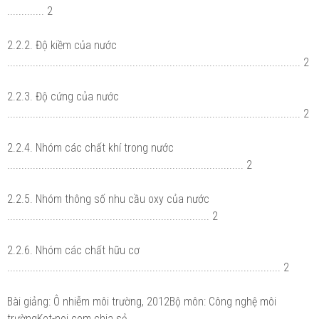
............. 2
2.2.2. Độ kiềm của nước
....................................................................................................... 2
2.2.3. Độ cứng của nước
....................................................................................................... 2
2.2.4. Nhóm các chất khí trong nước
................................................................................... 2
2.2.5. Nhóm thông số nhu cầu oxy của nước
....................................................................... 2
2.2.6. Nhóm các chất hữu cơ
................................................................................................ 2
Bài giảng: Ô nhiễm môi trường, 2012Bộ môn: Công nghệ môi
trườngKet-noi.com chia sẻ