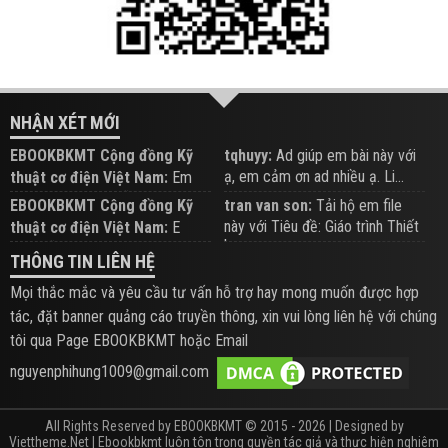
NHẬN XÉT MỚI
EBOOKBKMT Cộng đồng Kỹ
tqhuyy:
Ad giúp em bài này với
ạ, em cảm ơn ad nhiều ạ. Li...
thuật cơ điện Việt Nam:
Em
đăng trên Group hỗ trợ nhé
EBOOKBKMT Cộng đồng Kỹ
tran van son:
Tải hộ em file
này với Tiêu đề: Giáo trình Thiết
thuật cơ điện Việt Nam:
E
b...
xem hỗ trợ trên Group
THÔNG TIN LIÊN HỆ
Mọi thắc mắc và yêu cầu tư vấn hỗ trợ hay mong muốn được hợp
tác, đặt banner quảng cáo truyền thông, xin vui lòng liên hệ với chúng
tôi qua Page EBOOKBKMT hoặc Email
nguyenphihung1009@gmail.com
All Rights Reserved by EBOOKBKMT © 2015 - 2026 | Designed by
Viettheme.Net
| Ebookbkmt luôn tôn trọng quyền tác giả và thực hiện nghiêm