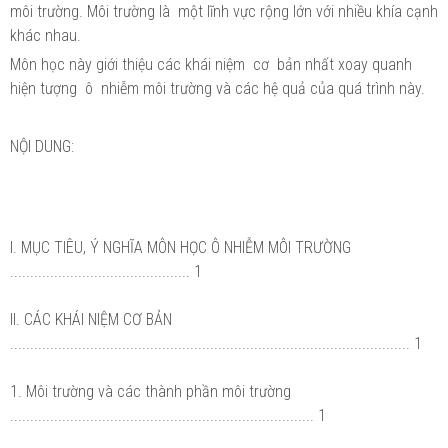
môi trường. Môi trường là một lĩnh vực rộng lớn với nhiều khía cạnh
khác nhau.
Môn học này giới thiệu các khái niệm cơ bản nhất xoay quanh
hiện tượng ô nhiễm môi trường và các hệ quả của quá trình này.
NỘI DUNG:
I. MỤC TIÊU, Ý NGHĨA MÔN HỌC Ô NHIỄM MÔI TRƯỜNG
............................................. 1
II. CÁC KHÁI NIỆM CƠ BẢN
.................................................................................................... 1
1. Môi trường và các thành phần môi trường
............................................................................ 1