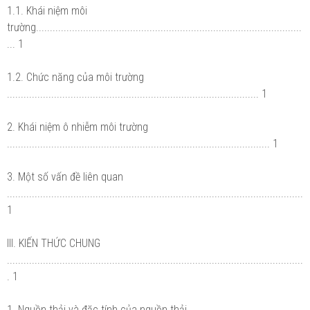
1.1. Khái niệm môi
trường................................................................................................
... 1
1.2. Chức năng của môi trường
........................................................................................... 1
2. Khái niệm ô nhiễm môi trường
............................................................................................... 1
3. Một số vấn đề liên quan
...........................................................................................................
1
III. KIẾN THỨC CHUNG
...........................................................................................................
. 1
1. Nguồn thải và đặc tính của nguồn thải