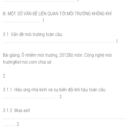
III. MỘT SỐ VẤN ĐỀ LIÊN QUAN TỚI MÔI TRƯỜNG KHÔNG KHÍ
................................. 1
3.1. Vấn đề môi trường toàn cầu
................................................................................................. 1
Bài giảng: Ô nhiễm môi trường, 2012Bộ môn: Công nghệ môi
trườngKet-noi.com chia sẻ
2
3.1.1. Hiệu ứng nhà kính và sự biến đổi khí hậu toàn cầu
................................................ 2
3.1.2. Mưa axít
...........................................................................................................
........... 2