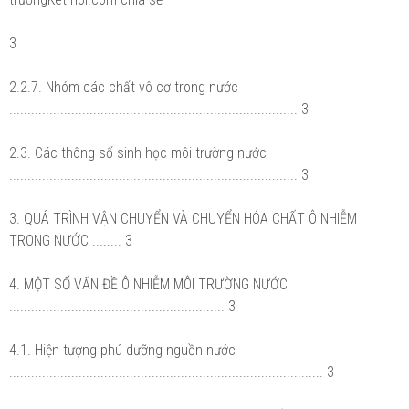
3
2.2.7. Nhóm các chất vô cơ trong nước
............................................................................... 3
2.3. Các thông số sinh học môi trường nước
............................................................................... 3
3. QUÁ TRÌNH VẬN CHUYỂN VÀ CHUYỂN HÓA CHẤT Ô NHIỄM
TRONG NƯỚC ........ 3
4. MỘT SỐ VẤN ĐỀ Ô NHIỄM MÔI TRƯỜNG NƯỚC
........................................................... 3
4.1. Hiện tượng phú dưỡng nguồn nước
...................................................................................... 3