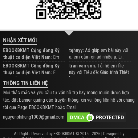
NHẬN XÉT MỚI
EBOOKBKMT Cộng đồng Kỹ
tqhuyy:
Ad giúp em bài này với
ạ, em cảm ơn ad nhiều ạ. Li...
thuật cơ điện Việt Nam:
Em
đăng trên Group hỗ trợ nhé
EBOOKBKMT Cộng đồng Kỹ
tran van son:
Tải hộ em file
này với Tiêu đề: Giáo trình Thiết
thuật cơ điện Việt Nam:
E
b...
xem hỗ trợ trên Group
THÔNG TIN LIÊN HỆ
Mọi thắc mắc và yêu cầu tư vấn hỗ trợ hay mong muốn được hợp
tác, đặt banner quảng cáo truyền thông, xin vui lòng liên hệ với chúng
tôi qua Page EBOOKBKMT hoặc Email
nguyenphihung1009@gmail.com
All Rights Reserved by EBOOKBKMT © 2015 - 2026 | Designed by