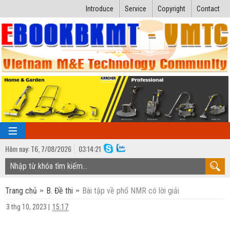
Introduce
Service
Copyright
Contact
Hôm nay:
T6,
7
/
08
/
2026
03
:
14:21
TRANG CHỦ
Trang chủ
B. Đề thi
Bài tập về phổ NMR có lời giải
Bài giảng kỹ thuật
3 thg 10, 2023
|
15:17
Ngành Nhiệt lạnh
Luận văn kỹ thuật