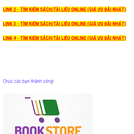
LINK 2 - TÌM KIẾM SÁCH/TÀI LIỆU ONLINE (GIÁ ƯU ĐÃI NHẤT)
LINK 3 - TÌM KIẾM SÁCH/TÀI LIỆU ONLINE (GIÁ ƯU ĐÃI NHẤT)
LINK 4 - TÌM KIẾM SÁCH/TÀI LIỆU ONLINE (GIÁ ƯU ĐÃI NHẤT)
Chúc các bạn thành công!