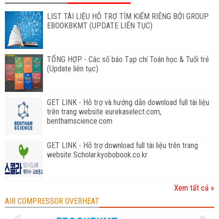
LIST TÀI LIỆU HỖ TRỢ TÌM KIẾM RIÊNG BỞI GROUP
EBOOKBKMT (UPDATE LIÊN TỤC)
TỔNG HỢP - Các số báo Tạp chí Toán học & Tuổi trẻ
(Update liên tục)
GET LINK - Hỗ trợ và hướng dẫn download full tài liệu
trên trang website eurekaselect.com,
benthamscience.com
GET LINK - Hỗ trợ download full tài liệu trên trang
website Scholar.kyobobook.co.kr
Xem tất cả »
AIR COMPRESSOR OVERHEAT