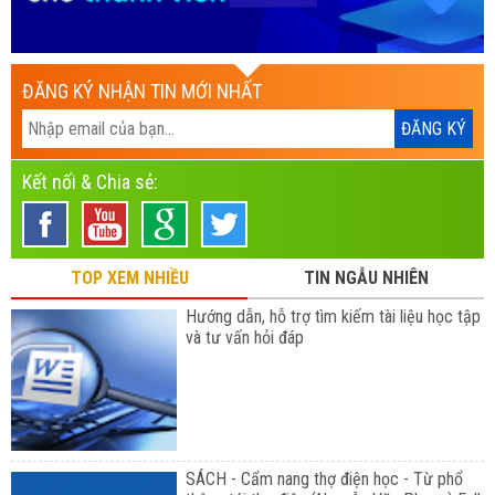
ĐĂNG KÝ NHẬN TIN MỚI NHẤT
Kết nối & Chia sẻ:
TOP XEM NHIỀU
TIN NGẪU NHIÊN
Hướng dẫn, hỗ trợ tìm kiếm tài liệu học tập
và tư vấn hỏi đáp
SÁCH - Cẩm nang thợ điện học - Từ phổ