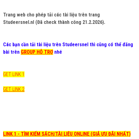
Trang web cho phép tải các tài liệu trên trang
Studeersnel.nl (Đã check thành công 21.2.2026).
Các bạn cần tải tài liệu trên Studeersnel thì cũng có thể đăng
bài trên
GROUP HỖ TRỢ
nhé
GET LINK 1
GET LINK 2
LINK 1 - TÌM KIẾM SÁCH/TÀI LIỆU ONLINE (GIÁ ƯU ĐÃI NHẤT)