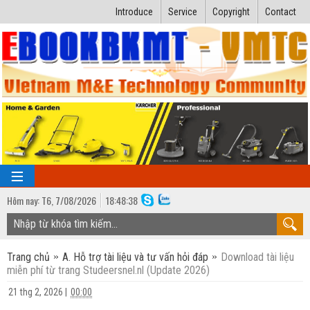
Introduce
Service
Copyright
Contact
Hôm nay:
T6,
7
/
08
/
2026
18
:
48:39
TRANG CHỦ
Trang chủ
A. Hỗ trợ tài liệu và tư vấn hỏi đáp
Download tài liệu
Bài giảng kỹ thuật
miễn phí từ trang Studeersnel.nl (Update 2026)
Ngành Nhiệt lạnh
Luận văn kỹ thuật
21 thg 2, 2026
|
00:00