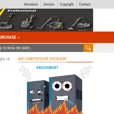
Introduce
Service
Copyright
Contact
URCHASE
nghệ và
AIR COMPRESSOR OVERHEAT