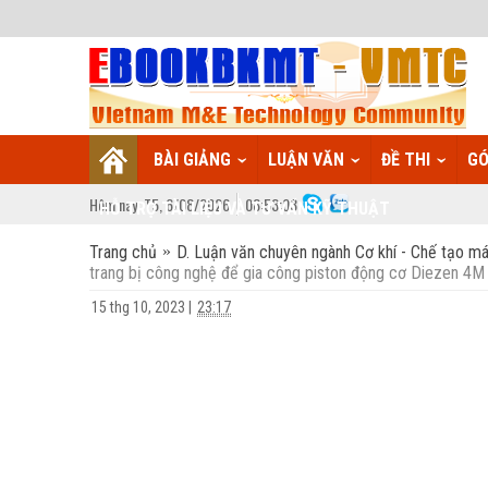
BÀI GIẢNG
LUẬN VĂN
ĐỀ THI
GÓ
Hôm nay:
T5,
6
/
08
/
2026
08
:
53:04
HỖ TRỢ TÀI LIỆU VÀ TƯ VẤN KỸ THUẬT
Trang chủ
D. Luận văn chuyên ngành Cơ khí - Chế tạo má
trang bị công nghệ để gia công piston động cơ Diezen 4M
15 thg 10, 2023
|
23:17