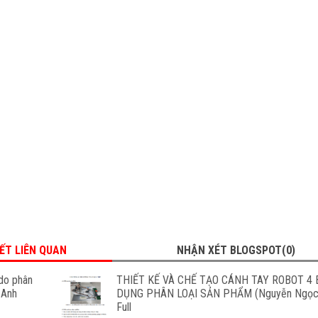
IẾT LIÊN QUAN
NHẬN XÉT BLOGSPOT(0)
 do phân
THIẾT KẾ VÀ CHẾ TẠO CÁNH TAY ROBOT 4
 Anh
DỤNG PHÂN LOẠI SẢN PHẨM (Nguyễn Ngọc
Full