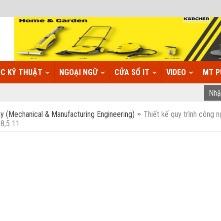
C KỸ THUẬT
NGOẠI NGỮ
CỬA SỔ IT
VIDEO
MT P
y (Mechanical & Manufacturing Engineering)
Thiết kế quy trình công 
 8,5 11