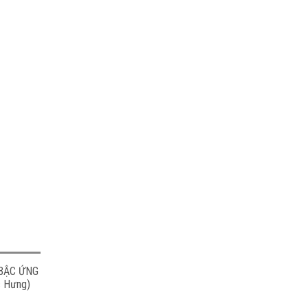
 BẬC ỨNG
 Hưng)