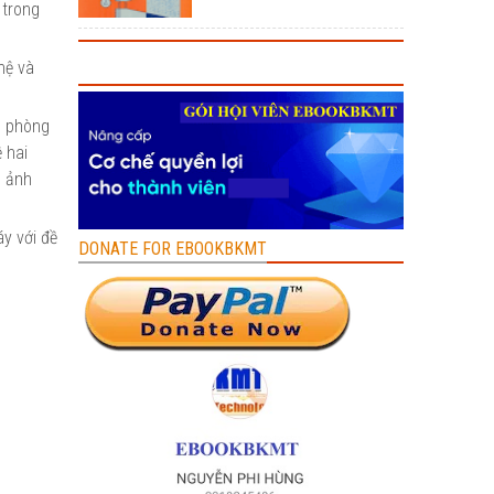
 trong
hệ và
c phòng
 hai
m ảnh
y với đề
DONATE FOR EBOOKBKMT