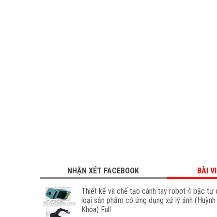
NHẬN XÉT FACEBOOK
BÀI V
Thiết kế và chế tạo cánh tay robot 4 bậc tự
loại sản phẩm có ứng dụng xử lý ảnh (Huỳnh
Khoa) Full