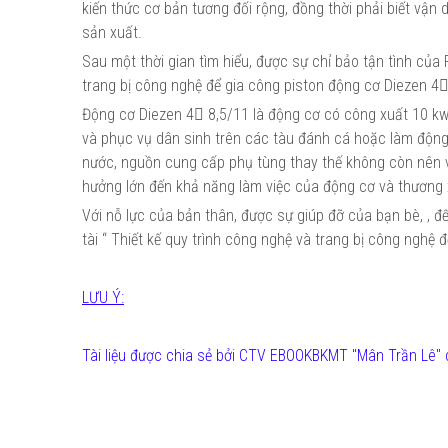
kiến thức cơ bản tương đối rộng, đồng thời phải biết vận
sản xuất.
Sau một thời gian tìm hiểu, được sự chỉ bảo tận tình của 
trang bị công nghệ để gia công piston động cơ Diezen 4
Động cơ Diezen 4 8,5/11 là động cơ có công xuất 10 kw 
và phục vụ dân sinh trên các tàu đánh cá hoặc làm động c
nước, nguồn cung cấp phụ tùng thay thế không còn nên việ
hưởng lớn đến khả năng làm việc của động cơ và thương 
Với nỗ lực của bản thân, được sự giúp đỡ của bạn bè, , 
tài “ Thiết kế quy trình công nghệ và trang bị công ng
LƯU Ý:
Tài liệu được chia sẻ bởi CTV EBOOKBKMT "Mân Trần Lê" 