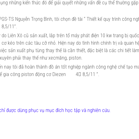
 dụng những kiến thức đó để giải quyết những vấn đề cụ thể thường gặp
PGS-TS Nguyễn Trọng Bình, tôi chọn đề tài “ Thiết kế quy trình công ng
 8,5/11”.
do Liên Xô cũ sản xuất, lắp trên tổ máy phát điện 10 kw trang bị quố
ơ kéo trên các tàu cỡ nhỏ. Hiện nay do tình hình chính trị và quan hệ
c sản xuất phụ tùng thay thế là cần thiết, đặc biệt là các chi tiết là
xuyên phải thay thế như xecmăng, piston.
đến nay tôi đã hoàn thành đồ án tốt nghiệp ngành công nghệ chế tạo má
hệ để gia công piston động cơ Diezen 4 8,5/11 ”.
chỉ được dùng phục vụ mục đích học tập và nghiên cứu.