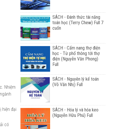
SÁCH - Đánh thức tài năng
toán học (Terry Chew) Full 7
cuốn
SÁCH - Cẩm nang thợ điện
học - Từ phổ thông tới thợ
điện (Nguyễn Văn Phong)
Full
SÁCH - Nguyên lý kế toán
(Võ Văn Nhị) Full
ớc. Nhiệm
 ngành
 hiện đại
SÁCH - Hóa lý và hóa keo
(Nguyễn Hữu Phú) Full
ải có