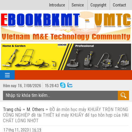
Introduce
Service
Copyright
Contact
Hôm nay:
T6,
7
/
08
/
2026
15
:
28:44
TRANG CHỦ
Trang chủ
M. Others
ĐỒ án môn học máy KHUẤY TRỘN TRONG
Bài giảng kỹ thuật
CÔNG NGHIỆP đề tài THIẾT kế máy KHUẤY để tạo hỗn hợp của HAI
CHẤT LỎNG NHỚT
Ngành Nhiệt lạnh
Luận văn kỹ thuật
17 thg 11, 2023
|
16:19