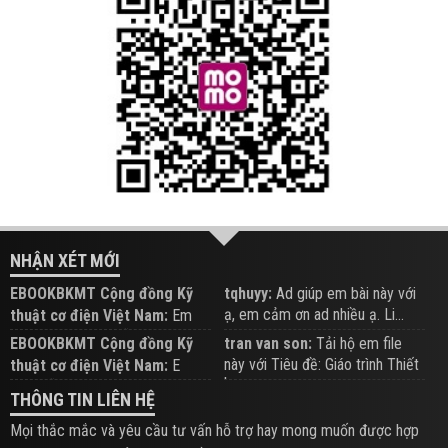
NHẬN XÉT MỚI
EBOOKBKMT Cộng đồng Kỹ
tqhuyy:
Ad giúp em bài này với
ạ, em cảm ơn ad nhiều ạ. Li...
thuật cơ điện Việt Nam:
Em
đăng trên Group hỗ trợ nhé
EBOOKBKMT Cộng đồng Kỹ
tran van son:
Tải hộ em file
này với Tiêu đề: Giáo trình Thiết
thuật cơ điện Việt Nam:
E
b...
xem hỗ trợ trên Group
THÔNG TIN LIÊN HỆ
Mọi thắc mắc và yêu cầu tư vấn hỗ trợ hay mong muốn được hợp