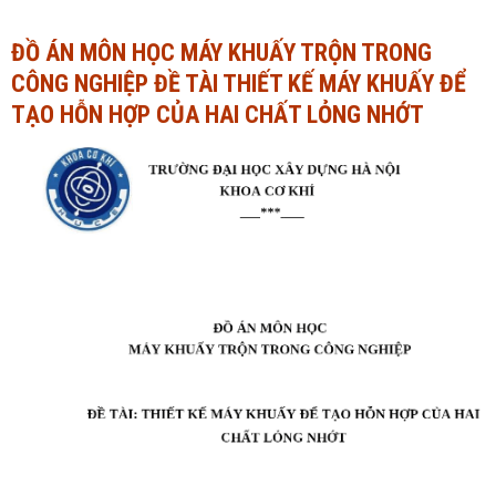
Ngành Tài chính - Ngân hàng
Ngành Quản trị kinh doanh
ĐỒ ÁN MÔN HỌC MÁY KHUẤY TRỘN TRONG
CÔNG NGHIỆP ĐỀ TÀI THIẾT KẾ MÁY KHUẤY ĐỂ
Khác
Ngành Tài chính - Ngân hàng
TẠO HỖN HỢP CỦA HAI CHẤT LỎNG NHỚT
Bài giảng xã hội
Khác
Chính trị - Tư tưởng
Luận văn xã hội
Lịch sử - Văn hóa
Chính trị - Tư tưởng
Tâm lý học
Lịch sử - Văn hóa
Khác
Tâm lý học
Khác