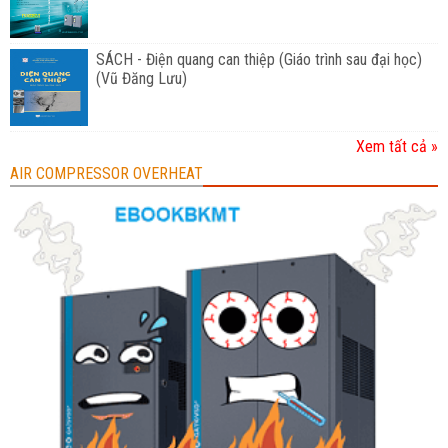
SÁCH - Điện quang can thiệp (Giáo trình sau đại học)
(Vũ Đăng Lưu)
Xem tất cả »
AIR COMPRESSOR OVERHEAT