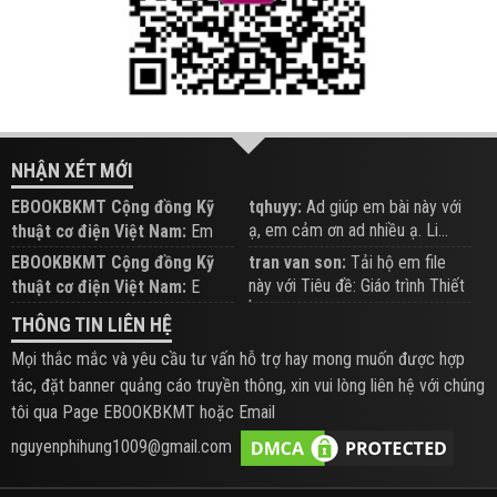
NHẬN XÉT MỚI
EBOOKBKMT Cộng đồng Kỹ
tqhuyy:
Ad giúp em bài này với
ạ, em cảm ơn ad nhiều ạ. Li...
thuật cơ điện Việt Nam:
Em
đăng trên Group hỗ trợ nhé
EBOOKBKMT Cộng đồng Kỹ
tran van son:
Tải hộ em file
này với Tiêu đề: Giáo trình Thiết
thuật cơ điện Việt Nam:
E
b...
xem hỗ trợ trên Group
THÔNG TIN LIÊN HỆ
Mọi thắc mắc và yêu cầu tư vấn hỗ trợ hay mong muốn được hợp
tác, đặt banner quảng cáo truyền thông, xin vui lòng liên hệ với chúng
tôi qua Page EBOOKBKMT hoặc Email
nguyenphihung1009@gmail.com