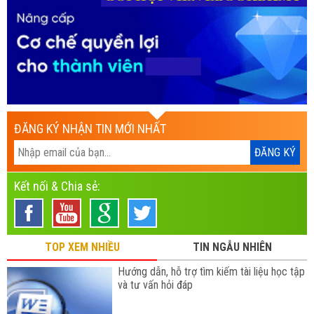
ĐĂNG KÝ NHẬN TIN MỚI NHẤT
Kết nối & Chia sẻ:
TOP XEM NHIỀU
TIN NGẪU NHIÊN
Hướng dẫn, hỗ trợ tìm kiếm tài liệu học tập
và tư vấn hỏi đáp