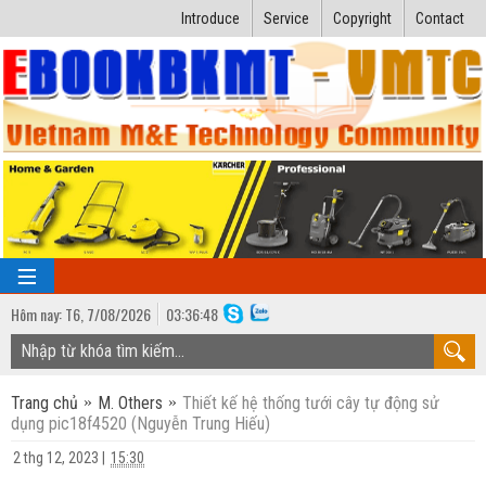
Introduce
Service
Copyright
Contact
Hôm nay:
T6,
7
/
08
/
2026
03
:
36:49
TRANG CHỦ
Trang chủ
M. Others
Thiết kế hệ thống tưới cây tự động sử
Bài giảng kỹ thuật
dụng pic18f4520 (Nguyễn Trung Hiếu)
Ngành Nhiệt lạnh
Luận văn kỹ thuật
2 thg 12, 2023
|
15:30