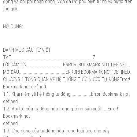
động và chi phí nhân cơng. Vốn đã rất phổ biến tử nhiều nước trên
thế giới.
NỘI DUNG:
DANH MỤC CÁC TỪ VIẾT
TẮT...................................................................7
LỜI CẢM ƠN..............................ERROR! BOOKMARK NOT DEFINED.
MỞ ĐẦU......................................ERROR! BOOKMARK NOT DEFINED.
CHƯƠNG 1 TỔNG QUAN VỀ HỆ THỐNG TƯỚI NƯỚC TỰ ĐỘNGError!
Bookmark not defined.
1.1. Khái niệm về hệ thống tự động.................Error! Bookmark not
defined.
1.2. Vai trò của tự động hóa trong q trình sản xuất.....Error!
Bookmark not
defined.
1.3. Ứng dụng của tự động hóa trong tưới tiêu cho cây