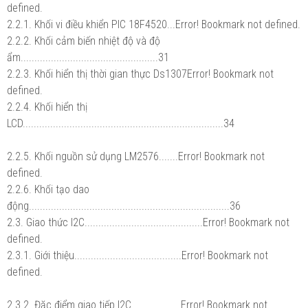
defined.
2.2.1. Khối vi điều khiển PIC 18F4520...Error! Bookmark not defined.
2.2.2. Khối cảm biến nhiệt độ và độ
ẩm..................................................31
2.2.3. Khối hiển thị thời gian thực Ds1307Error! Bookmark not
defined.
2.2.4. Khối hiển thị
LCD.........................................................................34
2.2.5. Khối nguồn sử dụng LM2576.......Error! Bookmark not
defined.
2.2.6. Khối tạo dao
động.........................................................................36
2.3. Giao thức I2C...........................................Error! Bookmark not
defined.
2.3.1. Giới thiệu.......................................Error! Bookmark not
defined.
2.3.2. Đặc điểm giao tiếp I2C..................Error! Bookmark not