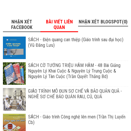
NHẬN XÉT
BÀI VIẾT LIÊN
NHẬN XÉT BLOGSPOT(0)
FACEBOOK
QUAN
SÁCH - Điện quang can thiệp (Giáo trình sau đại học)
(Vũ Đăng Lưu)
SÁCH CỜ TƯỚNG TRIỆU HÂM HÂM - 48 Bài Giảng
Nguyên Lý Khai Cuộc & Nguyên Lý Trung Cuộc &
Nguyên Lý Tàn Cuộc (Trần Quyết Thắng Bd)
GIÁO TRÌNH MÔ ĐUN SƠ CHẾ VÀ BẢO QUẢN QUẢ -
NGHỀ SƠ CHẾ BẢO QUẢN RAU, CỦ, QUẢ
SÁCH - Giáo trình Công nghệ lên men (Trần Thị Luyến
Cb)