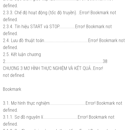
defined.
2.3.3. Chế độ hoạt động (tốc độ truyền). .Error! Bookmark not
defined.
2.3.4. Tín hiệu START và STOP..............Error! Bookmark not
defined.
2.4. Lưu đồ thuật toán......................................Error! Bookmark not
defined.
2.5. Kết luận chương
2....................................................................................38
CHƯƠNG 3 MƠ HÌNH THỰC NGHIỆM VÀ KẾT QUẢ..Error!
not defined.
Bookmark
3.1. Mơ hình thực nghiệm...............................Error! Bookmark not
defined.
3.1.1. Sơ đồ nguyên lí..............................Error! Bookmark not
defined.