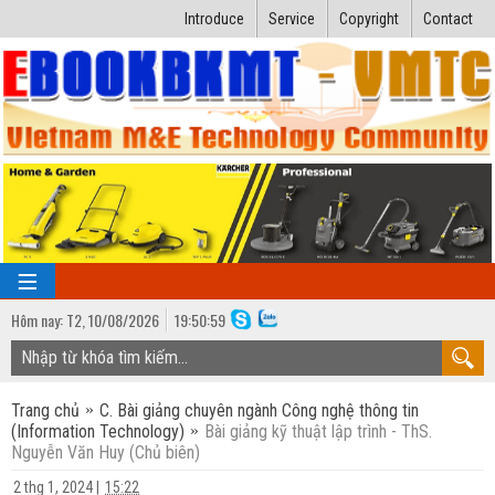
Introduce
Service
Copyright
Contact
Hôm nay:
T2,
10
/
08
/
2026
19
:
50:59
TRANG CHỦ
Trang chủ
C. Bài giảng chuyên ngành Công nghệ thông tin
Bài giảng kỹ thuật
(Information Technology)
Bài giảng kỹ thuật lập trình - ThS.
Nguyễn Văn Huy (Chủ biên)
Ngành Nhiệt lạnh
Luận văn kỹ thuật
2 thg 1, 2024
|
15:22