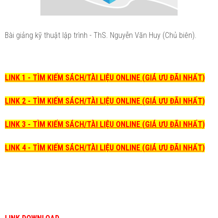
Bài giảng kỹ thuật lập trình - ThS. Nguyễn Văn Huy (Chủ biên).
LINK 1 - TÌM KIẾM SÁCH/TÀI LIỆU ONLINE (GIÁ ƯU ĐÃI NHẤT)
LINK 2 - TÌM KIẾM SÁCH/TÀI LIỆU ONLINE (GIÁ ƯU ĐÃI NHẤT)
LINK 3 - TÌM KIẾM SÁCH/TÀI LIỆU ONLINE (GIÁ ƯU ĐÃI NHẤT)
LINK 4 - TÌM KIẾM SÁCH/TÀI LIỆU ONLINE (GIÁ ƯU ĐÃI NHẤT)