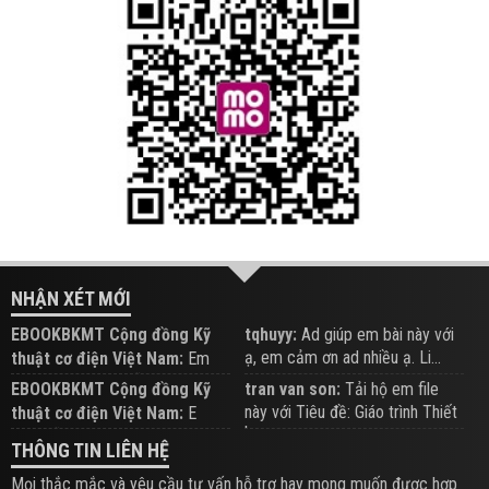
NHẬN XÉT MỚI
EBOOKBKMT Cộng đồng Kỹ
tqhuyy:
Ad giúp em bài này với
ạ, em cảm ơn ad nhiều ạ. Li...
thuật cơ điện Việt Nam:
Em
đăng trên Group hỗ trợ nhé
EBOOKBKMT Cộng đồng Kỹ
tran van son:
Tải hộ em file
này với Tiêu đề: Giáo trình Thiết
thuật cơ điện Việt Nam:
E
b...
xem hỗ trợ trên Group
THÔNG TIN LIÊN HỆ
Mọi thắc mắc và yêu cầu tư vấn hỗ trợ hay mong muốn được hợp