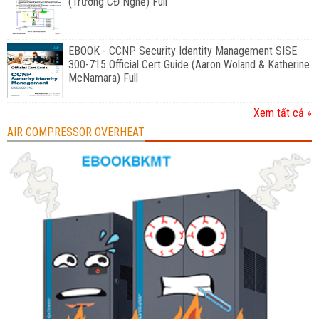
(Trường CĐ Nghề) Full
EBOOK - CCNP Security Identity Management SISE
300-715 Official Cert Guide (Aaron Woland & Katherine
McNamara) Full
Xem tất cả »
AIR COMPRESSOR OVERHEAT