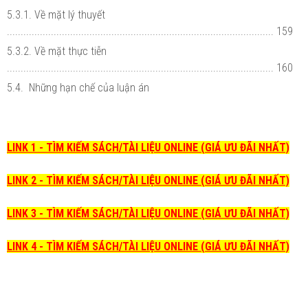
5.3.1. Về mặt lý thuyết
................................................................................................. 159
5.3.2. Về mặt thực tiễn
................................................................................................. 160
5.4. Những hạn chế của luận án
LINK 1 - TÌM KIẾM SÁCH/TÀI LIỆU ONLINE (GIÁ ƯU ĐÃI NHẤT)
LINK 2 - TÌM KIẾM SÁCH/TÀI LIỆU ONLINE (GIÁ ƯU ĐÃI NHẤT)
LINK 3 - TÌM KIẾM SÁCH/TÀI LIỆU ONLINE (GIÁ ƯU ĐÃI NHẤT)
LINK 4 - TÌM KIẾM SÁCH/TÀI LIỆU ONLINE (GIÁ ƯU ĐÃI NHẤT)