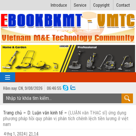
Introduce
Service
Copyright
Contact
Hôm nay:
CN,
9
/
08
/
2026
06
:
46:56
TRANG CHỦ
Trang chủ
D. Luận văn kinh tế
(LUẬN văn THẠC sĩ) ứng dụng
Bài giảng kỹ thuật
phương pháp hồi quy phân vị phân tích chênh lệch tiền lương ở việt
nam
Ngành Nhiệt lạnh
Luận văn kỹ thuật
4 thg 1, 2024
|
21:14