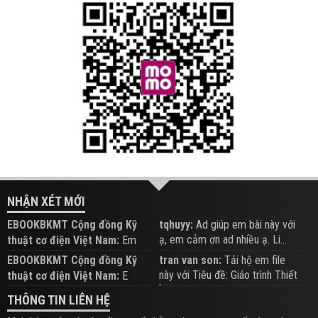
NHẬN XÉT MỚI
EBOOKBKMT Cộng đồng Kỹ
tqhuyy:
Ad giúp em bài này với
ạ, em cảm ơn ad nhiều ạ. Li...
thuật cơ điện Việt Nam:
Em
đăng trên Group hỗ trợ nhé
EBOOKBKMT Cộng đồng Kỹ
tran van son:
Tải hộ em file
này với Tiêu đề: Giáo trình Thiết
thuật cơ điện Việt Nam:
E
b...
xem hỗ trợ trên Group
THÔNG TIN LIÊN HỆ