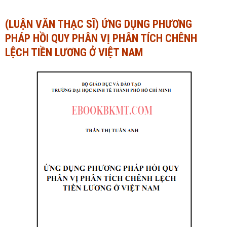
Ngành Tài chính - Ngân hàng
Ngành Quản trị kinh doanh
(LUẬN VĂN THẠC SĨ) ỨNG DỤNG PHƯƠNG
PHÁP HỒI QUY PHÂN VỊ PHÂN TÍCH CHÊNH
Khác
Ngành Tài chính - Ngân hàng
LỆCH TIỀN LƯƠNG Ở VIỆT NAM
Bài giảng xã hội
Khác
Chính trị - Tư tưởng
Luận văn xã hội
Lịch sử - Văn hóa
Chính trị - Tư tưởng
Tâm lý học
Lịch sử - Văn hóa
Khác
Tâm lý học
Khác