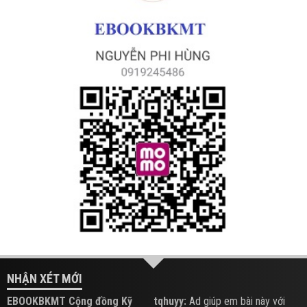
NHẬN XÉT MỚI
EBOOKBKMT Cộng đồng Kỹ
tqhuyy:
Ad giúp em bài này với