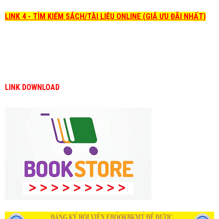
LINK 4 - TÌM KIẾM SÁCH/TÀI LIỆU ONLINE (GIÁ ƯU ĐÃI NHẤT)
LINK DOWNLOAD