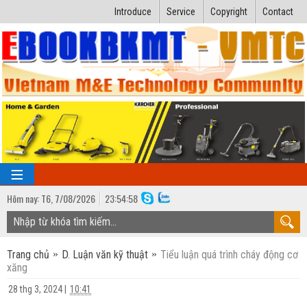
Introduce
Service
Copyright
Contact
Hôm nay:
T6,
7
/
08
/
2026
23
:
54:59
TRANG CHỦ
Trang chủ
D. Luận văn kỹ thuật
Tiểu luận quá trình cháy động cơ
Bài giảng kỹ thuật
xăng
Ngành Nhiệt lạnh
Luận văn kỹ thuật
28 thg 3, 2024
|
10:41