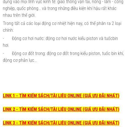
dụng vào mọi lĩnh vực kinh tế: giao thông vận tải, nông - lâm - công
nghiệp, quốc phòng… và trong những điều kiện khí hậu rất khác
nhau trên thế giới.
Trong tất cả các loại động cơ nhiệt hiện nay, có thể phân ra 2 loại
chính:
-
Động cơ hơi nước: động cơ hơi nước kiểu piston và tuốcbin
hơi.
-
Động cơ đốt trong: động cơ đốt trong kiểu piston, tuốc bin khí,
động cơ phản lực…
LINK 1 - TÌM KIẾM SÁCH/TÀI LIỆU ONLINE (GIÁ ƯU ĐÃI NHẤT)
LINK 2 - TÌM KIẾM SÁCH/TÀI LIỆU ONLINE (GIÁ ƯU ĐÃI NHẤT)
LINK 3 - TÌM KIẾM SÁCH/TÀI LIỆU ONLINE (GIÁ ƯU ĐÃI NHẤT)